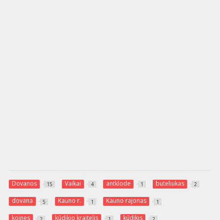
Dovanos
Vaikai
antklode
buteliukas
15
4
1
2
dovana
Kauno r.
Kauno rajonas
5
1
1
kojnes
kūdikio kraitelis
kūdikis
2
1
2