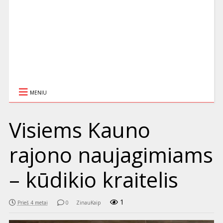
MENIU
Visiems Kauno
rajono naujagimiams
– kūdikio kraitelis
1
Prieš 4 metai
0
ZinauKaip