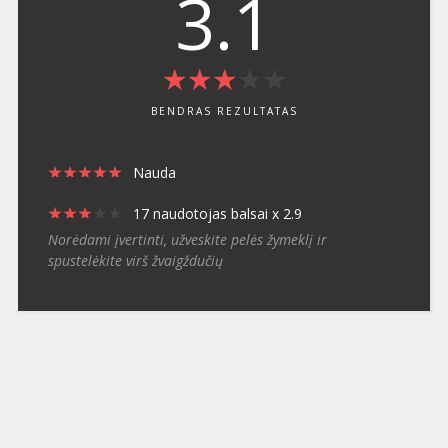
3.1
★
★
★
★
★
★
★
★
★
★
BENDRAS REZULTATAS
★
★
★
★
★
★
★
★
★
★
Nauda
★
★
★
★
★
★
★
★
★
★
17 naudotojas balsai x 2.9
Norėdami įvertinti, užveskite pelės žymeklį ir
spustelėkite virš žvaigždučių