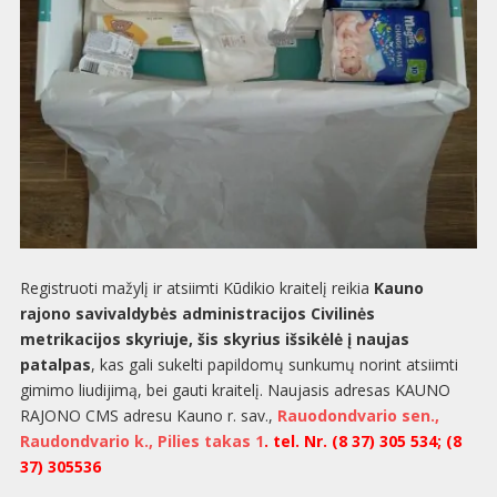
Registruoti mažylį ir atsiimti Kūdikio kraitelį reikia
Kauno
rajono savivaldybės administracijos Civilinės
metrikacijos skyriuje, šis skyrius išsikėlė į naujas
patalpas
, kas gali sukelti papildomų sunkumų norint atsiimti
gimimo liudijimą, bei gauti kraitelį. Naujasis adresas KAUNO
RAJONO CMS adresu Kauno r. sav.,
Rauodondvario sen.,
Raudondvario k., Pilies takas 1
. tel. Nr. (8 37) 305 534; (8
37) 305536