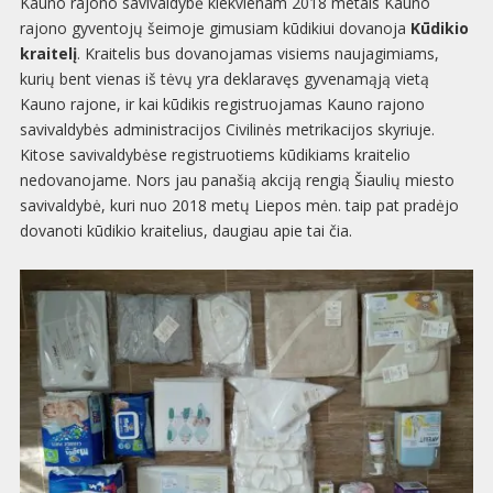
Kauno rajono savivaldybė kiekvienam 2018 metais Kauno
rajono gyventojų šeimoje gimusiam kūdikiui dovanoja
Kūdikio
kraitelį
. Kraitelis bus dovanojamas visiems naujagimiams,
kurių bent vienas iš tėvų yra deklaravęs gyvenamąją vietą
Kauno rajone, ir kai kūdikis registruojamas Kauno rajono
savivaldybės administracijos Civilinės metrikacijos skyriuje.
Kitose savivaldybėse registruotiems kūdikiams kraitelio
nedovanojame. Nors jau panašią akciją rengią Šiaulių miesto
savivaldybė, kuri nuo 2018 metų Liepos mėn. taip pat pradėjo
dovanoti kūdikio kraitelius, daugiau apie tai čia.