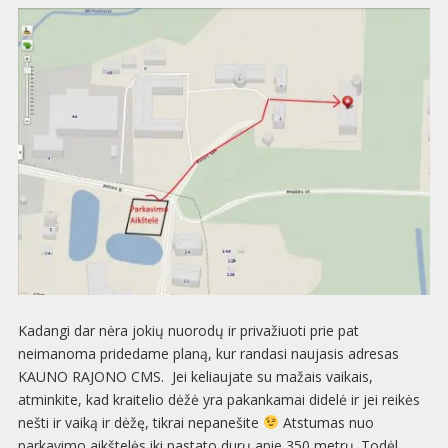
Kadangi dar nėra jokių nuorodų ir privažiuoti prie pat
neimanoma pridedame planą, kur randasi naujasis adresas
KAUNO RAJONO CMS. Jei keliaujate su mažais vaikais,
atminkite, kad kraitelio dėžė yra pakankamai didelė ir jei reikės
nešti ir vaiką ir dėžę, tikrai nepanešite
Atstumas nuo
parkavimo aikštelės iki pastato durų apie 350 metrų. Todėl