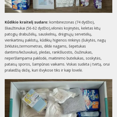
Kūdikio kraitelį sudaro:
kombinezonas (74 dydžio),
šliaužtinukai (56-62 dydžio),vilonės kojinytės, keletas kitų
patogių drabužėlių, sauskelnių, drėgnųjų servetėlių,
vienkartinių paklotų, kūdikių higienos rinkinys (šukytės, nagų
žirklutės,termometras, dildė nagams, šepetukas
dantims/liežuvukui), pledas, rankšluostis, čiužinukas,
neperšlampama paklodė, maitinimo buteliukas, soskytės,
pataisų sporos, šampūnas vaikams. Viskas sudėta į tvirtą, orui
pralaidžią dėžę, kuri išvykose tiks ir kaip lovelė.