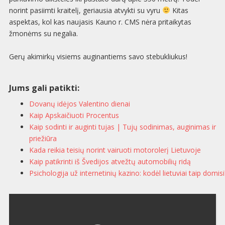
norint pasiimti kraitelį, geriausia atvykti su vyru
Kitas
aspektas, kol kas naujasis Kauno r. CMS nėra pritaikytas
žmonėms su negalia.
Gerų akimirkų visiems auginantiems savo stebukliukus!
Jums gali patikti:
Dovanų idėjos Valentino dienai
Kaip Apskaičiuoti Procentus
Kaip sodinti ir auginti tujas | Tujų sodinimas, auginimas ir
priežiūra
Kada reikia teisių norint vairuoti motorolerį Lietuvoje
Kaip patikrinti iš Švedijos atvežtų automobilių ridą
Psichologija už internetinių kazino: kodėl lietuviai taip domisi