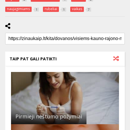
naujagimiams
rubeliai
vaikas
1
1
7
TAIP PAT GALI PATIKTI
Pirmieji nėštumo požymiai