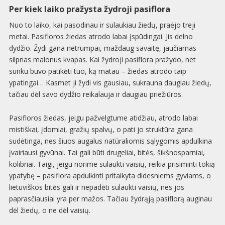
Per kiek laiko pražysta žydroji pasiflora
Nuo to laiko, kai pasodinau ir sulaukiau žiedų, praėjo treji
metai. Pasifloros žiedas atrodo labai įspūdingai. Jis delno
dydžio. Žydi gana netrumpai, maždaug savaitę, jaučiamas
silpnas malonus kvapas. Kai žydroji pasiflora pražydo, net
sunku buvo patikėti tuo, ką matau – žiedas atrodo taip
ypatingai… Kasmet ji žydi vis gausiau, sukrauna daugiau žiedų,
tačiau dėl savo dydžio reikalauja ir daugiau priežiūros.
Pasifloros žiedas, jeigu pažvelgtume atidžiau, atrodo labai
mistiškai, įdomiai, gražių spalvų, o pati jo struktūra gana
sudėtinga, nes šiuos augalus natūraliomis sąlygomis apdulkina
įvairiausi gyvūnai. Tai gali būti drugeliai, bitės, šikšnosparniai,
kolibriai. Taigi, jeigu norime sulaukti vaisių, reikia prisiminti tokią
ypatybę – pasiflora apdulkinti pritaikyta didesniems gyviams, o
lietuviškos bitės gali ir nepadėti sulaukti vaisių, nes jos
paprasčiausiai yra per mažos. Tačiau žydrąją pasiflorą auginau
dėl žiedų, o ne dėl vaisių.