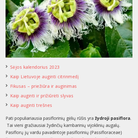
Sėjos kalendorius 2023
Kaip Lietuvoje auginti citrinmedį
Fikusas – priežiūra ir auginimas
Kaip auginti ir prižiūrėti slyvas
Kaip auginti trešnes
Pati populiariausia pasiflorinių gėlių rūšis yra
žydroji pasiflora
.
Tai vieni gražiausiai žydinčių kambarinių vijoklinių augalų.
Pasiflorų jų vardu pavadintoje pasiflorinių (Passifloraceae)