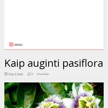
MENIU
Kaip auginti pasiflora
Prieš 4 metai
0
ZinauKaip