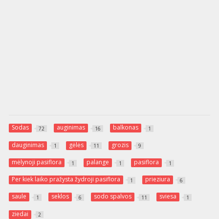
Sodas
auginimas
balkonas
72
16
1
dauginimas
gėlės
grozis
1
11
9
mėlynoji pasiflora
palange
pasiflora
1
1
1
Per kiek laiko pražysta žydroji pasiflora
prieziura
1
6
saule
seklos
sodo spalvos
sviesa
1
6
11
1
ziedai
2