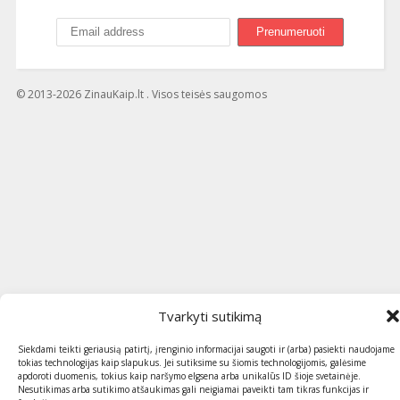
© 2013-2026 ZinauKaip.lt . Visos teisės saugomos
Tvarkyti sutikimą
Siekdami teikti geriausią patirtį, įrenginio informacijai saugoti ir (arba) pasiekti naudojame
tokias technologijas kaip slapukus. Jei sutiksime su šiomis technologijomis, galėsime
apdoroti duomenis, tokius kaip naršymo elgsena arba unikalūs ID šioje svetainėje.
Nesutikimas arba sutikimo atšaukimas gali neigiamai paveikti tam tikras funkcijas ir