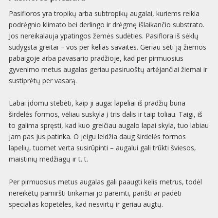
Pasifloros yra tropikų arba subtropikų augalai, kuriems reikia
podrėgnio klimato bei derlingo ir drėgmę išlaikančio substrato.
Jos nereikalauja ypatingos žemės sudėties. Pasiflora iš sėklų
sudygsta greitai – vos per kelias savaites. Geriau sėti ją žiemos
pabaigoje arba pavasario pradžioje, kad per pirmuosius
gyvenimo metus augalas geriau pasiruoštų artėjančiai žiemai ir
sustiprėtų per vasarą.
Labai įdomu stebėti, kaip ji auga: lapeliai iš pradžių būna
širdelės formos, vėliau suskyla į tris dalis ir taip toliau. Taigi, iš
to galima spręsti, kad kuo greičiau augalo lapai skyla, tuo labiau
jam pas jus patinka. O jeigu leidžia daug širdelės formos
lapelių, tuomet verta susirūpinti – augalui gali trūkti šviesos,
maistinių medžiagų ir t. t.
Per pirmuosius metus augalas gali paaugti kelis metrus, todėl
nereikėtų pamiršti tinkamai jo paremti, parišti ar padėti
specialias kopetėles, kad nesvirtų ir geriau augtų.