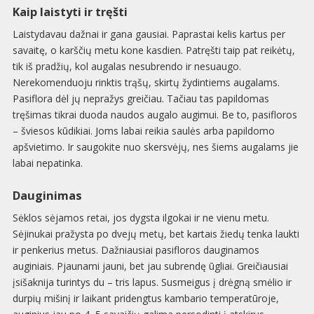
Kaip laistyti ir tręšti
Laistydavau dažnai ir gana gausiai. Paprastai kelis kartus per
savaitę, o karščių metu kone kasdien. Patręšti taip pat reikėtų,
tik iš pradžių, kol augalas nesubrendo ir nesuaugo.
Nerekomenduoju rinktis trąšų, skirtų žydintiems augalams.
Pasiflora dėl jų nepražys greičiau. Tačiau tas papildomas
tręšimas tikrai duoda naudos augalo augimui. Be to, pasifloros
– šviesos kūdikiai. Joms labai reikia saulės arba papildomo
apšvietimo. Ir saugokite nuo skersvėjų, nes šiems augalams jie
labai nepatinka.
Dauginimas
Sėklos sėjamos retai, jos dygsta ilgokai ir ne vienu metu.
Sėjinukai pražysta po dvejų metų, bet kartais žiedų tenka laukti
ir penkerius metus. Dažniausiai pasifloros dauginamos
auginiais. Pjaunami jauni, bet jau subrendę ūgliai. Greičiausiai
įsišaknija turintys du – tris lapus. Susmeigus į drėgną smėlio ir
durpių mišinį ir laikant pridengtus kambario temperatūroje,