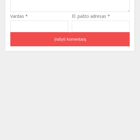
Vardas
*
El. pašto adresas
*