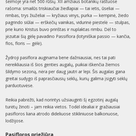
šeimoje yra net 500 rūšių. XII amžiaus botanikų raštuose
rašoma: smailūs triskiaučiai žiedlapiai — tai ietis, ūseliai —
rimbas, trys žiuželiai — kryžiaus vinys, purka — kempinė, žiedo
pagrindo siūlai — erškėčių vainikas, vidurinė piestelė — stulpas,
prie kurio Kristus buvo pririštas ir nuplaktas rimbu. Dėl to
jėzuitai šią gėlę pavadino Passiflora (lotyniškai passio — kančia,
flos, floris — gėlė).
Žydroji pasiflora auginama bene dažniausiai, nes tai pati
nereikliausia iš šios genties augalų, puikiai iškenčia žiemos
šildymo sezoną, nėra per daug jautri ar lepi. Šis augalas gana
greitai sudygo iš paprasčiausių sėklų, kurių galima įsigyti sėklų
parduotuvėse.
Reikia pabrėžti, kad norintys užsiauginti šį egzotinį augalą
turėtų žinoti – jam reikia vietos. Todėl idealiai ir gražiausiai
pasifloros liana atrodo dideliuose stikliniuose balkonuose,
lodžijose.
Pasifloros priežiūra