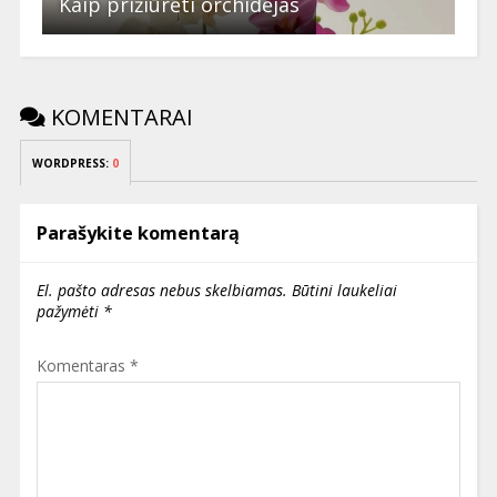
Kaip prižiūrėti orchidėjas
KOMENTARAI
WORDPRESS:
0
Parašykite komentarą
El. pašto adresas nebus skelbiamas.
Būtini laukeliai
pažymėti
*
Komentaras
*