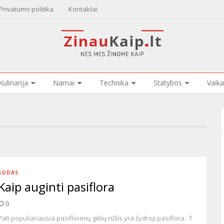
Privatumo politika
Kontaktai
Kulinarija
Namai
Technika
Statybos
Vaika
SODAS
Kaip auginti pasiflora
0
Pati populiariausia pasiflorinių gėlių rūšis yra žydroji pasiflora. T