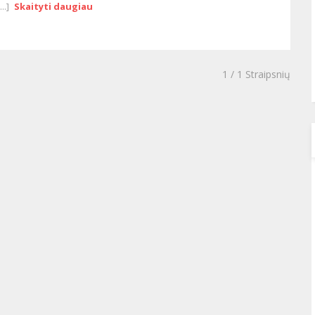
...]
Skaityti daugiau
1
/ 1 Straipsnių