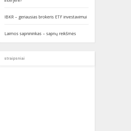
interjere?
IBKR – geriausias brokeris ETF investavimui
Laimos sapnininkas – sapnų reikšmės
straipsniai