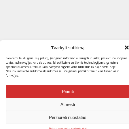
Tvarkyti sutikimą
Siekdami teikti geriausią patirtį, įrenginio informacijai saugoti ir (arba) pasiekti naudojame
tokias technologijas kaip slapukus. Jei sutiksime su šiomis technologijomis, galėsime
apdoroti duomenis, tokius kaip naršymo elgsena arba unikalūs ID šioje svetainėje.
Nesutikimas arba sutikimo atšaukimas gali neigiamai paveikti tam tikras funkcijas ir
funkcijas.
Priimti
Atmesti
Peržiūrėti nuostatas
Privatumo politika
Kontaktai