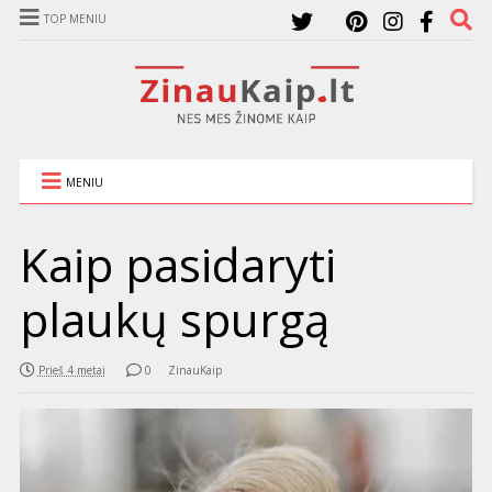
TOP MENIU
MENIU
Kaip pasidaryti
plaukų spurgą
Prieš 4 metai
0
ZinauKaip