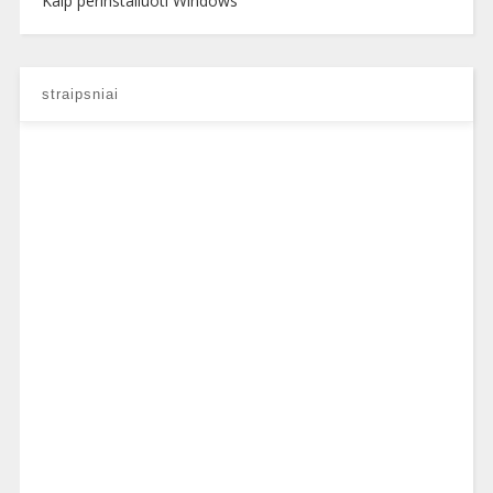
Kaip perinstaliuoti Windows
straipsniai