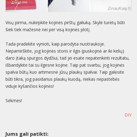
Visų pirma, nukirpkite kojinės pirštų galiuką. Skylė turėtų būti
šiek tiek mažesnė nei per visą kojinės plotį.
Tada pradėkite vynioti, kaip parodyta nuotraukoje.
Nepamirškite, jog kojinės storis ir ilgis (puskojinė ar iki kelių)
daro įtaką spurgos dydžiui, tad jei esate nepatenkinti rezultatu,
išbandykite tai su ilgesne kojine. Taip pat svarbu, jog kojinės
spalva būtų kuo artimesnė jūsų plaukų spalvai. Taip galėsite
būti tikra, jog pasidarius plaukų kuodą, niekas nepastebės
viduje kyšančios kojinės!
Sėkmės!
DIY
Jums gali patikti: