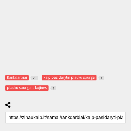
Rankdarbiai
kaip pasidarytin plauku spurga
25
1
plauku spurga is kojines
1