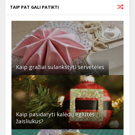
TAIP PAT GALI PATIKTI
Kaip gražiai sulankstyti servetėles
Kaip pasidaryti kalėdų eglutės
žaisliukus?