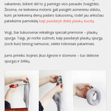
vakarienei, būtent dėl to jį pamėgo viso pasaulio žvaigždės.
Žinoma, ne kiekviena moteris gali pasigirti asmeniniu stilistu,
kuris jai kiekvieną dieną padaro šukuoseną, todėl jau anksčiau
pateikėme pamokėlę
kaip pasidaryti didelį plaukų kuodą.
Visgi, šiai šukuosenai reikalinga speciali priemonė – plaukų
spurga. Taigi, jei norite sužinoti, kaip pasidaryti plaukų spurgą
(sock bun) tiesiog namuose, sekite tolesniais patarimais.
Jums prireiks: kojinės (kuo ilgesnė ir storesnė – tuo didesnė
spurga) ir žirklių.