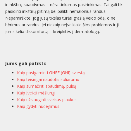
ir inkštirų spaudymas – nėra tinkamas pasirinkimas. Tai gali tik
padidinti inkštirų plitimą bei palikti nemalonius randus.
Nepamirškite, jog jūsų tikslas turėti gražią veido odą, o ne
bėrimus ar randus. Jei niekaip neįveikiate šios problemos ir ji
jums kelia diskomfortą – kreipkitės į dermatologą.
Jums gali patikti:
Kaip pasigaminti GHEE (GHI) sviestą
Kaip teisingai naudotis soliarumu
Kaip sumažinti spaudimą, pulsą
Kaip įveikti mėšlungi
Kaip užsiauginti sveikus plaukus
Kaip gydyti nudegimus