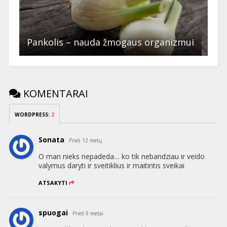
Pankolis – nauda žmogaus organizmui
KOMENTARAI
WORDPRESS:
2
Sonata
Prieš 12 metų
O man nieks nepadeda… ko tik nebandziau ir veido
valymus daryti ir sveitiklius ir maitintis sveikai
ATSAKYTI
spuogai
Prieš 9 metai