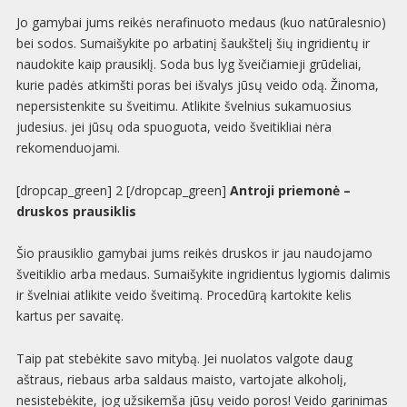
Jo gamybai jums reikės nerafinuoto medaus (kuo natūralesnio)
bei sodos. Sumaišykite po arbatinį šaukštelį šių ingridientų ir
naudokite kaip prausiklį. Soda bus lyg šveičiamieji grūdeliai,
kurie padės atkimšti poras bei išvalys jūsų veido odą. Žinoma,
nepersistenkite su šveitimu. Atlikite švelnius sukamuosius
judesius. jei jūsų oda spuoguota, veido šveitikliai nėra
rekomenduojami.
[dropcap_green] 2 [/dropcap_green]
Antroji priemonė –
druskos prausiklis
Šio prausiklio gamybai jums reikės druskos ir jau naudojamo
šveitiklio arba medaus. Sumaišykite ingridientus lygiomis dalimis
ir švelniai atlikite veido šveitimą. Procedūrą kartokite kelis
kartus per savaitę.
Taip pat stebėkite savo mitybą. Jei nuolatos valgote daug
aštraus, riebaus arba saldaus maisto, vartojate alkoholį,
nesistebėkite, jog užsikemša jūsų veido poros! Veido garinimas