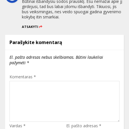
Būtinai išbandysiu sodos prausiklį. Esu nemažai apie jį
girdėjusi, tad bus labai įdomu išbandyti. Tikiuosi, jis
bus veiksmingas, nes veido spuogai gadina gyvenimo
kokybę itin smarkiai.
ATSAKYTI
Parašykite komentarą
El. pašto adresas nebus skelbiamas.
Būtini laukeliai
pažymėti
*
Komentaras
*
Vardas
*
El. pašto adresas
*