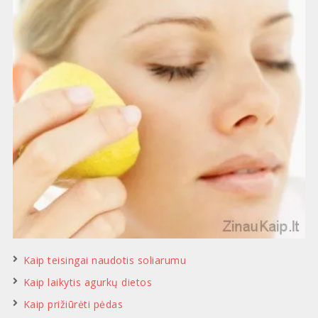
Kaip teisingai naudotis soliarumu
Kaip laikytis agurkų dietos
Kaip prižiūrėti pėdas