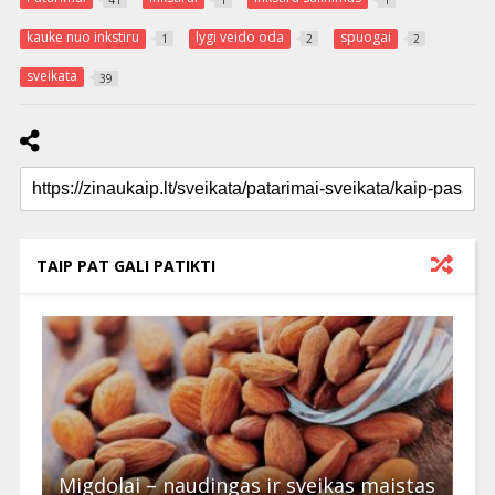
41
1
1
kauke nuo inkstiru
lygi veido oda
spuogai
1
2
2
sveikata
39
TAIP PAT GALI PATIKTI
Migdolai – naudingas ir sveikas maistas