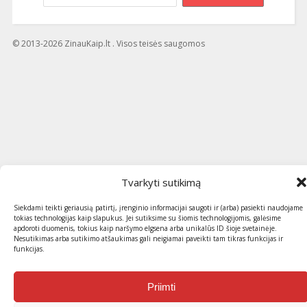
© 2013-2026 ZinauKaip.lt . Visos teisės saugomos
Tvarkyti sutikimą
Siekdami teikti geriausią patirtį, įrenginio informacijai saugoti ir (arba) pasiekti naudojame
tokias technologijas kaip slapukus. Jei sutiksime su šiomis technologijomis, galėsime
apdoroti duomenis, tokius kaip naršymo elgsena arba unikalūs ID šioje svetainėje.
Nesutikimas arba sutikimo atšaukimas gali neigiamai paveikti tam tikras funkcijas ir
funkcijas.
Priimti