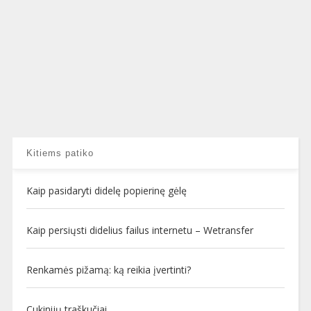
Kitiems patiko
Kaip pasidaryti didelę popierinę gėlę
Kaip persiųsti didelius failus internetu – Wetransfer
Renkamės pižamą: ką reikia įvertinti?
Cukinijų traškučiai