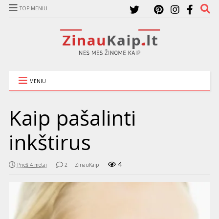
TOP MENIU
MENIU
Kaip pašalinti
inkštirus
4
Prieš 4 metai
2
ZinauKaip