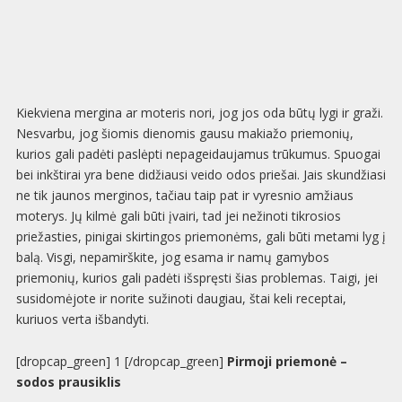
Kiekviena mergina ar moteris nori, jog jos oda būtų lygi ir graži.
Nesvarbu, jog šiomis dienomis gausu makiažo priemonių,
kurios gali padėti paslėpti nepageidaujamus trūkumus. Spuogai
bei inkštirai yra bene didžiausi veido odos priešai. Jais skundžiasi
ne tik jaunos merginos, tačiau taip pat ir vyresnio amžiaus
moterys. Jų kilmė gali būti įvairi, tad jei nežinoti tikrosios
priežasties, pinigai skirtingos priemonėms, gali būti metami lyg į
balą. Visgi, nepamirškite, jog esama ir namų gamybos
priemonių, kurios gali padėti išspręsti šias problemas. Taigi, jei
susidomėjote ir norite sužinoti daugiau, štai keli receptai,
kuriuos verta išbandyti.
[dropcap_green] 1 [/dropcap_green]
Pirmoji priemonė –
sodos prausiklis