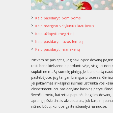
Kaip pasidaryti pom poms
Kaip marginti Velykinius kiaušinius
Kaip užlopyti megztinį
Kaip pasidaryti lavos lempą
Kaip pasidaryti manekeną
Niekam ne paslaptis, jog pakuojant dovaną pagrin
rasti bene kiekvienoje parduotuvėje, visgi jei norite
suploti ne mažą sumelę pinigų. Jei bent kartą na
pastebėjote, jog tai gan brangus procesas. Geriau
jei pakavimas ir kaspino rišimas užtrunka vos kelias
eksperimentuoti, pasidarykite kaspiną patys! Išmo
švenčių metu, kai reikia papuošti begales dovanų. Š
aprangą išskirtiniais aksesuarais, juk kaspinų pan
rišimo būdų, kuriuos galite išbandyti namuose: