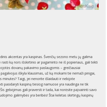
dinis akcentas yra kaspinas. Švenčių sezono metu jų galima
 rasti ką nors išskirtinio ar pagaminto ne iš popieriaus, gali tekti
udojotės dovanų pakavimo paslaugomis – greičiausiai
 pagalvojus iškyla klausimas, už ką mokami tie nemaži pinigai,
 minutes? Taigi, jei nenorite išlaidauti ir nebijote
kti pasidaryti kaspiną tiesiog namuose yra naudinga ne tik
is gebėjimas gali praversti ir tada, kai norėsite paįvairinti savo
audojimo galimybės yra beribės! Štai keletas skirtingų kaspinų