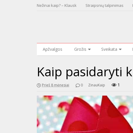
Nežinai kaip? – Klausk
Straipsnių talpinimas
Apžvalgos
Grožis
Sveikata
Kaip pasidaryti 
1
Prieš 8 mėnesiai
0
ZinauKaip