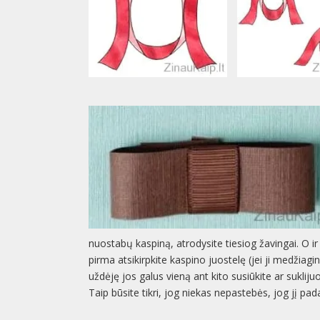
nuostabų kaspiną, atrodysite tiesiog žavingai. O ir
pirma atsikirpkite kaspino juostelę (jei ji medžiagin
uždėję jos galus vieną ant kito susiūkite ar suklijuoki
Taip būsite tikri, jog niekas nepastebės, jog jį pad