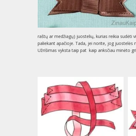
raštų ar medžiagų) juostelių, kurias reikia sudėti v
paliekant apačioje. Tada, jei norite, jog juostelės nej
Užrišimas vyksta taip pat kaip anksčiau minėto gri