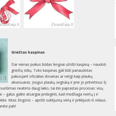
Griežtas kaspinas
Dar vienas puikus būdas lengvai užrišti kaspiną – naudoti
griežtą stilių. Toks kaspinas gali būti panaudotas
pakuojant oficialias dovanas ar netgi kaip plaukų
aksesuaras. Įsegus plaukų segtuką ir prie jo pritvirtinus šį
 surišimas neatims daug laiko, tai itin paprastas procesas: visų
ė – galus galite atsargiai prideginti, kad medžiaga neirtų.) ir
te. Kitas žingsnis – aprišti suklijuotą vietą ir priklijuoti iš vidaus.
arėte pati!