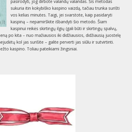
pasirodyti, jog dirbote valandų valandas. Šis metodas
sukuria itin kokybiško kaspino vaizdą, tačiau trunka surišti
vos kelias minutes. Taigi, jei svarstote, kaip pasidaryti
kaspiną – nepamirškite išbandyti šio metodo. Šiam
kaspinui reikės skirtingų ilgių (gali būti ir skirtingų spalvų,
ieną po kita – nuo mažiausios iki didžiausios, didžiausią juostelę
udėtų kol jas surišite – galite perverti jas siūlu ir sutvirtinti.
ežto kaspino. Toliau pateikiami žingsniai.