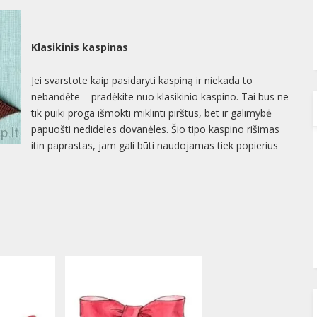
Klasikinis kaspinas
Jei svarstote kaip pasidaryti kaspiną ir niekada to
nebandėte – pradėkite nuo klasikinio kaspino. Tai bus ne
tik puiki proga išmokti miklinti pirštus, bet ir galimybė
papuošti nedideles dovanėles. Šio tipo kaspino rišimas
itin paprastas, jam gali būti naudojamas tiek popierius