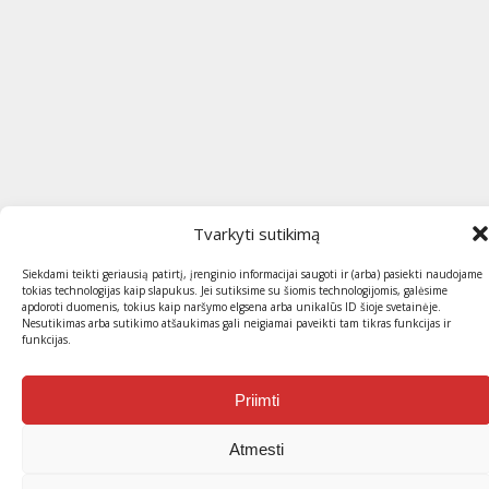
Tvarkyti sutikimą
Siekdami teikti geriausią patirtį, įrenginio informacijai saugoti ir (arba) pasiekti naudojame
tokias technologijas kaip slapukus. Jei sutiksime su šiomis technologijomis, galėsime
apdoroti duomenis, tokius kaip naršymo elgsena arba unikalūs ID šioje svetainėje.
Nesutikimas arba sutikimo atšaukimas gali neigiamai paveikti tam tikras funkcijas ir
funkcijas.
Priimti
Atmesti