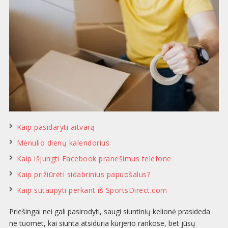
Kaip pasidaryti aitvarą
Mėnulio dienų kalendorius
Kaip išjungti Facebook pranešimus telefone
Kaip prižiūrėti sidabrinius papuošalus?
Kaip sutaupyti perkant iš SportsDirect.com
Priešingai nei gali pasirodyti, saugi siuntinių kelionė prasideda
ne tuomet, kai siunta atsiduria kurjerio rankose, bet jūsų