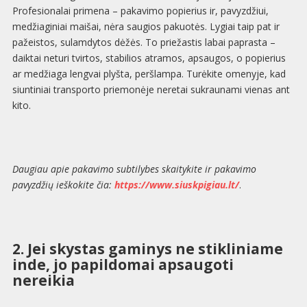
Profesionalai primena – pakavimo popierius ir, pavyzdžiui,
medžiaginiai maišai, nėra saugios pakuotės. Lygiai taip pat ir
pažeistos, sulamdytos dėžės. To priežastis labai paprasta –
daiktai neturi tvirtos, stabilios atramos, apsaugos, o popierius
ar medžiaga lengvai plyšta, peršlampa. Turėkite omenyje, kad
siuntiniai transporto priemonėje neretai sukraunami vienas ant
kito.
Daugiau apie pakavimo subtilybes skaitykite ir pakavimo
pavyzdžių ieškokite čia:
https://www.siuskpigiau.lt/
.
2. Jei skystas gaminys ne stikliniame
inde, jo papildomai apsaugoti
nereikia