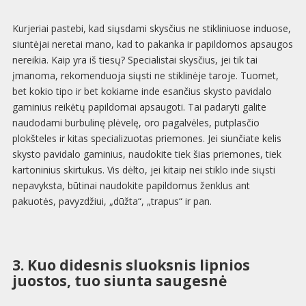
Kurjeriai pastebi, kad siųsdami skysčius ne stikliniuose induose,
siuntėjai neretai mano, kad to pakanka ir papildomos apsaugos
nereikia. Kaip yra iš tiesų? Specialistai skysčius, jei tik tai
įmanoma, rekomenduoja siųsti ne stiklinėje taroje. Tuomet,
bet kokio tipo ir bet kokiame inde esančius skysto pavidalo
gaminius reikėtų papildomai apsaugoti. Tai padaryti galite
naudodami burbulinę plėvelę, oro pagalvėles, putplasčio
plokšteles ir kitas specializuotas priemones. Jei siunčiate kelis
skysto pavidalo gaminius, naudokite tiek šias priemones, tiek
kartoninius skirtukus. Vis dėlto, jei kitaip nei stiklo inde siųsti
nepavyksta, būtinai naudokite papildomus ženklus ant
pakuotės, pavyzdžiui, „dūžta“, „trapus“ ir pan.
3. Kuo didesnis sluoksnis lipnios
juostos, tuo siunta saugesnė