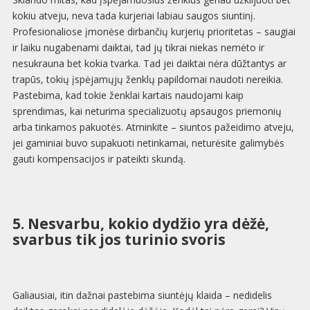
kokiu atveju, neva tada kurjeriai labiau saugos siuntinį.
Profesionaliose įmonėse dirbančių kurjerių prioritetas – saugiai
ir laiku nugabenami daiktai, tad jų tikrai niekas nemėto ir
nesukrauna bet kokia tvarka. Tad jei daiktai nėra dūžtantys ar
trapūs, tokių įspėjamųjų ženklų papildomai naudoti nereikia.
Pastebima, kad tokie ženklai kartais naudojami kaip
sprendimas, kai neturima specializuotų apsaugos priemonių
arba tinkamos pakuotės. Atminkite – siuntos pažeidimo atveju,
jei gaminiai buvo supakuoti netinkamai, neturėsite galimybės
gauti kompensacijos ir pateikti skundą.
5. Nesvarbu, kokio dydžio yra dėžė,
svarbus tik jos turinio svoris
Galiausiai, itin dažnai pastebima siuntėjų klaida – nedidelis