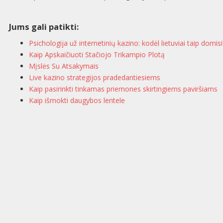
Jums gali patikti:
Psichologija už internetinių kazino: kodėl lietuviai taip domisi
Kaip Apskaičiuoti Stačiojo Trikampio Plotą
Mįslės Su Atsakymais
Live kazino strategijos pradedantiesiems
Kaip pasirinkti tinkamas priemones skirtingiems paviršiams
Kaip išmokti daugybos lentele