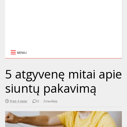
MENIU
5 atgyvenę mitai apie
siuntų pakavimą
Prieš 4 metai
0
ZinauKaip