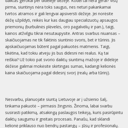
daiktas gerokai per didelėje dėžėje. Kodėl tai nėra gerai? Visų
pirma, siuntinys nėra toks saugus, nes neturi pakankamai
tvirtos atramos ir gali lengvai apsiversti dėžėje. Jei norėsite
dėžę užpildyti, reikės kur kas daugiau specializuotų apsaugos
priemonių (burbulinės plėvelės, oro pagalvėlių ir pan.), taigi,
kainos atžvilgiu tikrai nesutaupysite. Antras svarbus niuansas –
skaičiuojamas ne tik faktinis siuntinio svoris, bet ir tūrinis. Jis
apskaičiuojamas būtent pagal pakuotės matmenis. Taigi,
tikėtina, kad tokiu atveju jis bus didesni nei realus. Ką tai
reiškia? Už tokio pat svorio daiktų siuntimą mažoje ir didelėje
dėžėse galimai mokėsite skirtingas sumas, kadangi kelionės
kaina skaičiuojama pagal didesnį svorį (realų arba tūrinį).
Nesvarbu, planuojate siuntą Lietuvoje ar į užsienio šalį,
tinkama pakuotė – pirmasis žingsnis. Žinoma, labai svarbu
susirasti patikimą, atsakingą paslaugos teikėją, kuris pasirūpintu
daiktų saugumu ir greitais procesais. Panašu, kad sklandi
kelionė priklauso nuo bendrų pastangų – jūsų ir profesionalų.