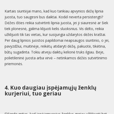
Kartais siuntėjai mano, kad kuo tankiau apvynios dėžę lipnia
juosta, tuo saugesni bus daiktai. Kodėl neverta persistengti?
Dėžes išties reikia sutvirtinti lipnia juosta, jei ji siauresnė ar šiek
tiek plonesnė, galima klijuoti kelis sluoksnius. Vis dėlto, reikia
užklijuoti tik tas vietas, kur susijungia uždarytos dėžės kraštai.
Per daug lipnios juostos papildomai neapsaugos siuntinio, o jei,
pavyzdžiui, muitinėje, reikėtų atidaryti dėžę, pakuotė, tikėtina,
būtų sugadinta. Tokiu atveju daiktų kelionė truks ilgiau. Beje,
polietileninė juosta arba virvė – netinkamos dėžės sutvirtinimo
priemonės.
4. Kuo daugiau įspėjamųjų ženklų
kurjeriui, tuo geriau
Sklando mitas, kad įspėjamuosius ženklus geriau užklijuoti bet