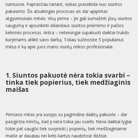
namuose. Paprasčiau tariant, viskas prasideda nuo siuntos
pakavimo. Šis atsakingas procesas vis dar apipintas
atgyvenusiais mitais. Visų pirma – jie gali sumažinti jūsų siuntos
saugumą ir apsunkinti sklandaus siuntos priėmimo ir pačios
kelionės procesus. Antra – neteisingai supakuoti daiktai trukdo
kurjeriams atlikti savo darbą. Toliau sužinosite 5 populiarius
mitus ir ką apie juos mano siuntų rinkos profesionalai.
1. Siuntos pakuotė nėra tokia svarbi –
tinka tiek popierius, tiek medžiaginis
maišas
Pirmasis mitas yra susijęs su pagrindine daiktų pakuote – dar
pasigirsta minčių, kad ji nėra tokia jau svarbi. Neva daiktai lygiai
tokie pat saugūs tiek suvynioti į popierių, tiek medžiaginiame
maiše ar daugiau nei kelis kartus naudotoje dėžėje.