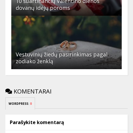
10 suartinančių Valentino dienos
dovanų idėjų poroms
Vestuvinių žiedų pasirinkimas pagal
zodiako ženklą
KOMENTARAI
WORDPRESS:
0
Parašykite komentarą