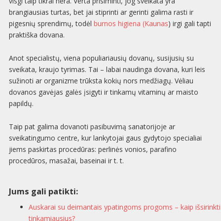
visgi taip tikrai nėra. Verta prisiminti, jog sveikata yra
brangiausias turtas, bet jai stiprinti ar gerinti galima rasti ir
pigesnių sprendimų, todėl
burnos higiena (Kaunas
) irgi gali tapti
praktiška dovana.
Anot specialistų, viena populiariausių dovanų, susijusių su
sveikata, kraujo tyrimas. Tai – labai naudinga dovana, kuri leis
sužinoti ar organizme trūksta kokių nors medžiagų. Vėliau
dovanos gavėjas galės įsigyti ir tinkamų vitaminų ar maisto
papildų.
Taip pat galima dovanoti pasibuvimą sanatorijoje ar
sveikatingumo centre, kur lankytojai gaus gydytojo specialiai
jiems paskirtas procedūras: perlinės vonios, parafino
procedūros, masažai, baseinai ir t. t.
Jums gali patikti:
Auskarai su deimantais ypatingoms progoms – kaip išsirinkti
tinkamiausius?