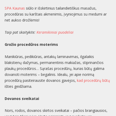
SPA Kaunas
siūlo ir išskirtinius tailandietiškus masažus,
procedūras su karštais akmenimis, įvyniojimus su medumi ar
net aukso drožlėmis!
Taip pat skaitykite:
Keramikiniai puodeliai
Grožio procedūros moterims
Manikiūras, pedikiūras, antakių laminavimas, ilgalaikis
blakstienų dažymas, permanentinis makiažas, stiprinančios
plaukų procedūros… Sąrašas procedūrų, kurias būtų galima
dovanoti moterims – begalinis. Idealu, jei apie norimą
procedūrą pasiteirausite dovanos gavėjos,
kad procedūrų būtų
išties geidžiama.
Dovanos sveikatai
Nors, rodos, dovanos skirtos sveikatai – pačios brangiausios,