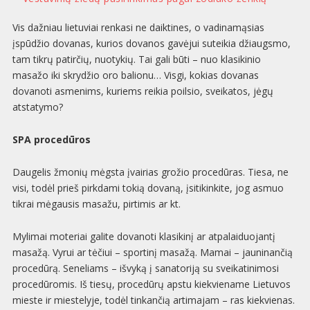
Vis dažniau lietuviai renkasi ne daiktines, o vadinamąsias
įspūdžio dovanas, kurios dovanos gavėjui suteikia džiaugsmo,
tam tikrų patirčių, nuotykių. Tai gali būti – nuo klasikinio
masažo iki skrydžio oro balionu… Visgi, kokias dovanas
dovanoti asmenims, kuriems reikia poilsio, sveikatos, jėgų
atstatymo?
SPA procedūros
Daugelis žmonių mėgsta įvairias grožio procedūras. Tiesa, ne
visi, todėl prieš pirkdami tokią dovaną, įsitikinkite, jog asmuo
tikrai mėgausis masažu, pirtimis ar kt.
Mylimai moteriai galite dovanoti klasikinį ar atpalaiduojantį
masažą. Vyrui ar tėčiui – sportinį masažą. Mamai – jauninančią
procedūrą. Seneliams – išvyką į sanatoriją su sveikatinimosi
procedūromis. Iš tiesų, procedūrų apstu kiekviename Lietuvos
mieste ir miestelyje, todėl tinkančią artimajam – ras kiekvienas.