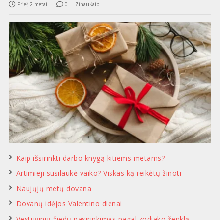
Prieš 2 metai
0
ZinauKaip
Kaip išsirinkti darbo knygą kitiems metams?
Artimieji susilaukė vaiko? Viskas ką reikėtų žinoti
Naujųjų metų dovana
Dovanų idėjos Valentino dienai
Vestuvinių žiedų pasirinkimas pagal zodiako ženklą