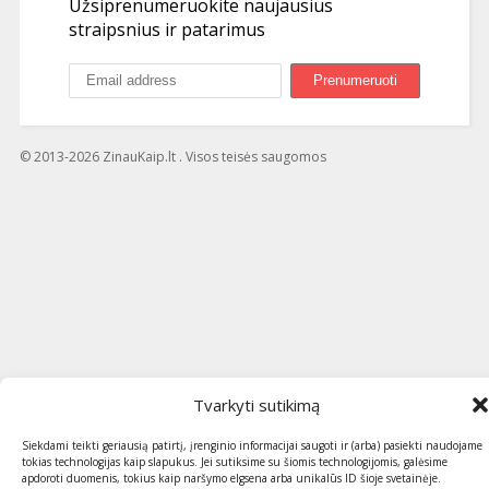
Užsiprenumeruokite naujausius
straipsnius ir patarimus
© 2013-2026 ZinauKaip.lt . Visos teisės saugomos
Tvarkyti sutikimą
Siekdami teikti geriausią patirtį, įrenginio informacijai saugoti ir (arba) pasiekti naudojame
tokias technologijas kaip slapukus. Jei sutiksime su šiomis technologijomis, galėsime
apdoroti duomenis, tokius kaip naršymo elgsena arba unikalūs ID šioje svetainėje.