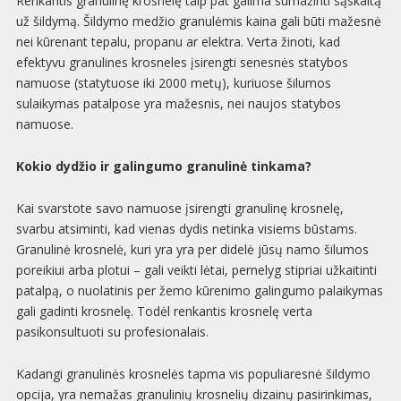
Renkantis granulinę krosnelę taip pat galima sumažinti sąskaitą
už šildymą. Šildymo medžio granulėmis kaina gali būti mažesnė
nei kūrenant tepalu, propanu ar elektra. Verta žinoti, kad
efektyvu granulines krosneles įsirengti senesnės statybos
namuose (statytuose iki 2000 metų), kuriuose šilumos
sulaikymas patalpose yra mažesnis, nei naujos statybos
namuose.
Kokio dydžio ir galingumo granulinė tinkama?
Kai svarstote savo namuose įsirengti granulinę krosnelę,
svarbu atsiminti, kad vienas dydis netinka visiems būstams.
Granulinė krosnelė, kuri yra yra per didelė jūsų namo šilumos
poreikiui arba plotui – gali veikti lėtai, pernelyg stipriai užkaitinti
patalpą, o nuolatinis per žemo kūrenimo galingumo palaikymas
gali gadinti krosnelę. Todėl renkantis krosnelę verta
pasikonsultuoti su profesionalais.
Kadangi granulinės krosnelės tapma vis populiaresnė šildymo
opcija, yra nemažas granulinių krosnelių dizainų pasirinkimas,