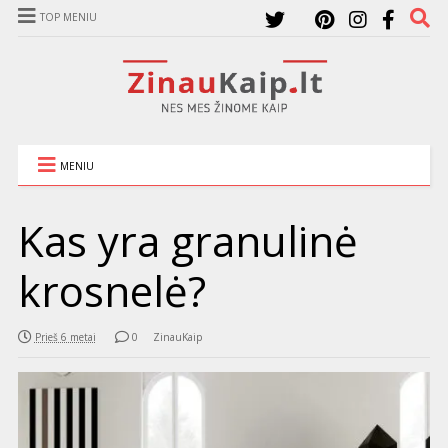
TOP MENIU
MENIU
Kas yra granulinė
krosnelė?
Prieš 6 metai
0
ZinauKaip