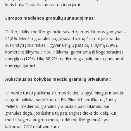
kuris tinka šiuolaikiniam namų interjerui.
Europos medienos granulių sunaudojimas:
Didžioji dalis medžio granulių suvartojamos šilumos gamybai –
61,8%. Medžio granules pagal suvartojimą šilumai galima dar
suskirstyti į tris rinkas – gyvenamųjų patalpų šildymą (69%),
komercinį šildymą (19%) ir šilumą, gaminamą iš kogeneracinės
energijos (12%). Likę 38,2% medienos granulių buvo panaudoti
energijai gaminti.
Aukščiausios kokybės medžio granulių privalumai:
Jei norite turėti patikimą šilumos šaltinį, taupyti pinigus ir padėti
saugoti aplinką, sertifikuotos EN Plius A1 sertifikatu „Sunny
Pellets“ medienos granulės yra puikus pasirinkimas. Kai
granulės dega, jos išskiria tą patį anglies dioksido kiekį, kurį
medis sugeria augimo metu, todėl medžio granulės yra
laikomos CO2 neutraliu kuru.