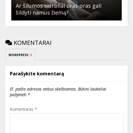
Ar šilumos siurbliai oras-oras gali
šildyti namus žiemą?
KOMENTARAI
WORDPRESS:
0
Parašykite komentarą
El. pašto adresas nebus skelbiamas.
Būtini laukeliai
pažymėti
*
Komentaras
*