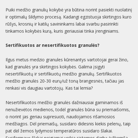
Puiki medžio granulių kokybė yra būtina norint pasiekti nuolatinį
ir optimalų šildymo procesą. Kadangi egzistuoja skirtingos kuro
rūšys, krosnių ir katilų savininkams labai svarbu pasirinkti
tinkamos kokybės kurą, kuris geriausiai tinka įrenginiams.
Sertifikuotos ar nesertifikuotos granulės?
Ilgus metus medzio granules kūrenantys vartotojai gerai žino,
kad granulės yra skirtingos kokybės. Galima įsigyti
nesertifikuotų ir sertifikuotų medžio granulių. Sertifikuotos
medžio granulės 20-30 eurų/už toną brangesnės, tačiau jas
renkasi vis daugiau vartotojų. Kas tai lemia?
Nesertifikuotos medžio granulės dažniausiai gaminamos iš
nenužievėtos medienos, todėl granulės būna su priemaišomis,
o norint jas geriau supresuoti, naudojamos rišamosios
medžiagos. Dėl priemaišų, susidaro didesnis kiekis pelenų, taip
pat dėl žemos lydymosi temperatūros susidaro šlakai.
Susiformavę šlakai neigiamai veikia sistemos darbą (užkemša