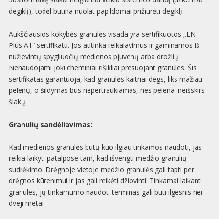
degiklį), todėl būtina nuolat papildomai prižiūrėti degiklį.
Aukščiausios kokybės granulės visada yra sertifikuotos „EN
Plus A1“ sertifikatu. Jos atitinka reikalavimus ir gaminamos iš
nužievintų spygliuočių medienos pjuvenų arba drožlių.
Nenaudojami joki cheminiai rišikliai presuojant granules. Šis
sertifikatas garantuoja, kad granulės kaitriai degs, liks mažiau
pelenų, o šildymas bus nepertraukiamas, nes pelenai neišskirs
šlakų.
Granulių sandėliavimas:
Kad medienos granulės būtų kuo ilgiau tinkamos naudoti, jas
reikia laikyti patalpose tam, kad išvengti medžio granulių
sudrėkimo. Drėgnoje vietoje medžio granulės gali tapti per
drėgnos kūrenimui ir jas gali reikėti džiovinti. Tinkamai laikant
granules, jų tinkamumo naudoti terminas gali būti ilgesnis nei
dveji metai.