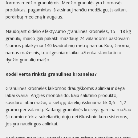
formos medžio granulėmis. Medžio granulės yra biomasės
produktas, pagamintas iš atsinaujinančių medžiagų, įskaitant
perdirbtą medieną ir augalus.
Naudojant didelio efektyvumo granulines krosneles, 15 – 18 kg
granulių maišo gali pakakti maždaug 24 valandoms pastoviam
šilumos palaikymui 140 kvadratinių metrų namui. Kuo, žinoma,
namas mažesnis, tuo ilgesniam laikui užtenka standartinio
dydžio granulių maišo.
Kodėl verta rinktis granulines krosneles?
Granulinės krosnelės laikomos draugiškomis aplinkai ir dega
labai švariai. Anglies monoksido, kaip šalutinio produkto,
susidaro labai mažai, o kietųjų dalelių išskiriama tik 0,6 – 1,2
gramo per valandą. Kadangi granulinės krosnys gamina mažiau
šiltnamio efektą sukeliančių dujų nei iškastinio kuro sistemos,
jos yra naudingos aplinkai.