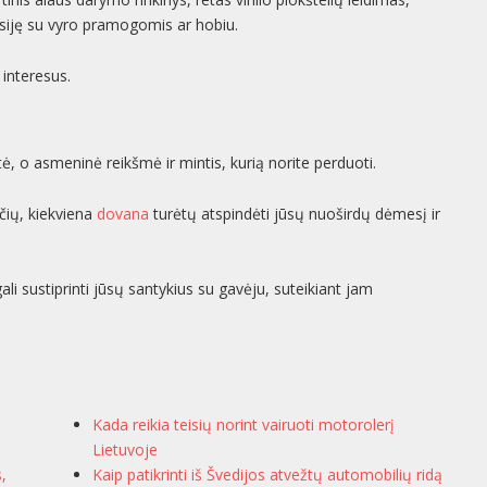
siję su vyro pramogomis ar hobiu.
interesus.
ė, o asmeninė reikšmė ir mintis, kurią norite perduoti.
čių, kiekviena
dovana
turėtų atspindėti jūsų nuoširdų dėmesį ir
gali sustiprinti jūsų santykius su gavėju, suteikiant jam
Kada reikia teisių norint vairuoti motorolerį
Lietuvoje
s,
Kaip patikrinti iš Švedijos atvežtų automobilių ridą