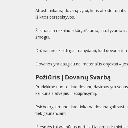
Atrasti tinkamą dovaną vyrui, kuris atrodo turintis 
iš kitos perspektyvos.
Ši situacija reikalauja kūrybiškumo, intuityvumo ir,
žmogui.
Dažnai mes klaidingai manydami, kad dovana turi 
Dovanos yra daugiau nei materialūs objektai – jos 
Požiūris Į Dovanų Svarbą
Pradėkime nuo to, kad dovanų davimas yra senas ir
kai kuriais atvejais – atsiprašymą.
Psichologai mano, kad tinkama dovana gali sustipr
tiek gaunančiam.
Iš esmės tai yra būdas perteikti jausmus ir mintis 