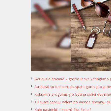
Geriausia dovana – grožio ir sveikatingumo
Auskarai su deimantais ypatingoms progoms –
Kokiomis progomis yra būtina solidi dovana
10 suartinančių Valentino dienos dovanų id
Kaip pasirinkti ilgaamžišką žiedą?