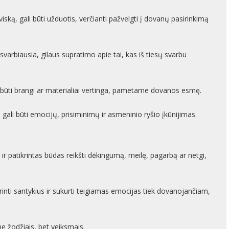
viską, gali būti užduotis, verčianti pažvelgti į dovanų pasirinkimą
 svarbiausia, gilaus supratimo apie tai, kas iš tiesų svarbu
būti brangi ar materialiai vertinga, pametame dovanos esmę.
gali būti emocijų, prisiminimų ir asmeninio ryšio įkūnijimas.
 patikrintas būdas reikšti dėkingumą, meilę, pagarbą ar netgi,
inti santykius ir sukurti teigiamas emocijas tiek dovanojančiam,
ne žodžiais, bet veiksmais.