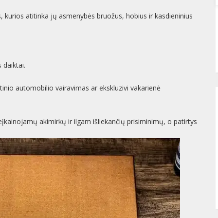
, kurios atitinka jų asmenybės bruožus, hobius ir kasdieninius
 daiktai.
rtinio automobilio vairavimas ar ekskluzivi vakarienė
eįkainojamų akimirkų ir ilgam išliekančių prisiminimų, o patirtys