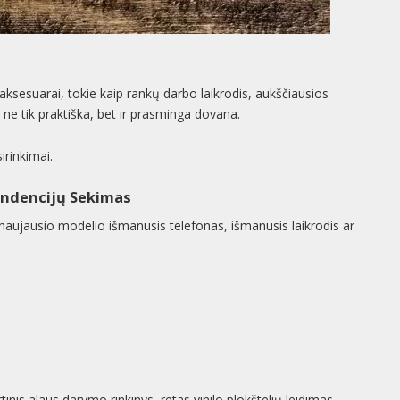
 aksesuarai, tokie kaip rankų darbo laikrodis, aukščiausios
ti ne tik praktiška, bet ir prasminga dovana.
irinkimai.
endencijų Sekimas
naujausio modelio išmanusis telefonas, išmanusis laikrodis ar
kirtinis alaus darymo rinkinys, retas vinilo plokštelių leidimas,