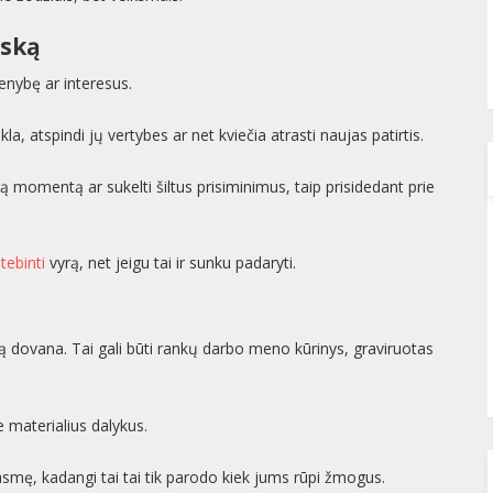
iską
enybę ar interesus.
la, atspindi jų vertybes ar net kviečia atrasti naujas patirtis.
 momentą ar sukelti šiltus prisiminimus, taip prisidedant prie
tebinti
vyrą, net jeigu tai ir sunku padaryti.
uotą dovana. Tai gali būti rankų darbo meno kūrinys, graviruotas
e materialius dalykus.
rasmę, kadangi tai tai tik parodo kiek jums rūpi žmogus.