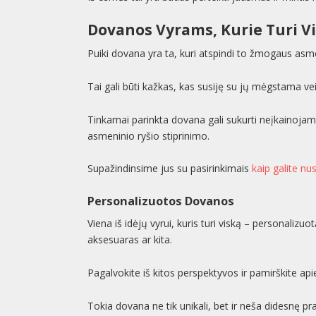
Dovanos Vyrams, Kurie Turi V
Puiki dovana yra ta, kuri atspindi to žmogaus asm
Tai gali būti kažkas, kas susiję su jų mėgstama veik
Tinkamai parinkta dovana gali sukurti neįkainojamą
asmeninio ryšio stiprinimo.
Supažindinsime jus su pasirinkimais
kaip galite nus
Personalizuotos Dovanos
Viena iš idėjų vyrui, kuris turi viską – personaliz
aksesuaras ar kita.
Pagalvokite iš kitos perspektyvos ir pamirškite api
Tokia dovana ne tik unikali, bet ir neša didesnę p