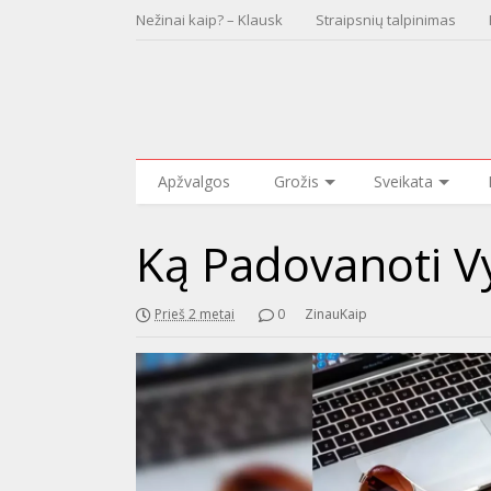
Nežinai kaip? – Klausk
Straipsnių talpinimas
Apžvalgos
Grožis
Sveikata
Ką Padovanoti Vy
Prieš 2 metai
0
ZinauKaip