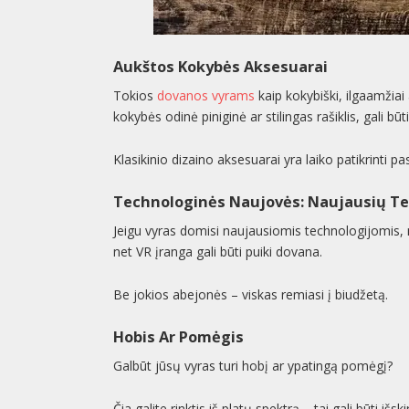
Aukštos Kokybės Aksesuarai
Tokios
dovanos vyrams
kaip kokybiški, ilgaamžiai
kokybės odinė piniginė ar stilingas rašiklis, gali bū
Klasikinio dizaino aksesuarai yra laiko patikrinti pas
Technologinės Naujovės: Naujausių T
Jeigu vyras domisi naujausiomis technologijomis, 
net VR įranga gali būti puiki dovana.
Be jokios abejonės – viskas remiasi į biudžetą.
Hobis Ar Pomėgis
Galbūt jūsų vyras turi hobį ar ypatingą pomėgį?
Čia galite rinktis iš platų spektrą – tai gali būti išs