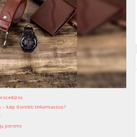
 procedūros
 kaip išsirinkti tinkamiausius?
?
ėjų poroms