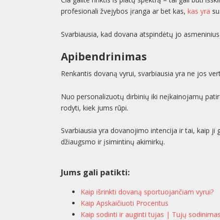
profesionali žvejybos įranga ar bet kas,
kas yra
su
Svarbiausia, kad dovana atspindėtų jo asmeninius 
Apibendrinimas
Renkantis dovaną vyrui, svarbiausia yra ne jos vert
Nuo personalizuotų dirbinių iki neįkainojamų patir
rodyti, kiek jums rūpi.
Svarbiausia yra dovanojimo intencija ir tai, kaip ji 
džiaugsmo ir įsimintinų akimirkų.
Jums gali patikti:
Kaip išrinkti dovaną sportuojančiam vyrui?
Kaip Apskaičiuoti Procentus
Kaip sodinti ir auginti tujas | Tujų sodinima