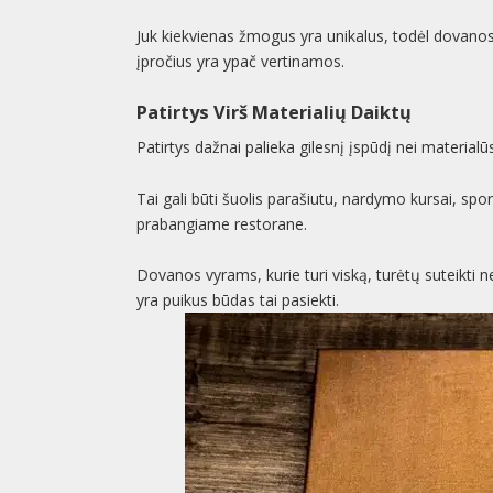
Juk kiekvienas žmogus yra unikalus, todėl dovanos
įpročius yra ypač vertinamos.
Patirtys Virš Materialių Daiktų
Patirtys dažnai palieka gilesnį įspūdį nei materialūs
Tai gali būti šuolis parašiutu, nardymo kursai, spo
prabangiame restorane.
Dovanos vyrams, kurie turi viską, turėtų suteikti n
yra puikus būdas tai pasiekti.