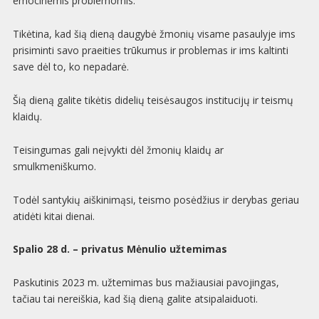
emocinėmis problemomis.
Tikėtina, kad šią dieną daugybė žmonių visame pasaulyje ims
prisiminti savo praeities trūkumus ir problemas ir ims kaltinti
save dėl to, ko nepadarė.
Šią dieną galite tikėtis didelių teisėsaugos institucijų ir teismų
klaidų.
Teisingumas gali neįvykti dėl žmonių klaidų ar
smulkmeniškumo.
Todėl santykių aiškinimąsi, teismo posėdžius ir derybas geriau
atidėti kitai dienai.
Spalio 28 d. – privatus Mėnulio užtemimas
Paskutinis 2023 m. užtemimas bus mažiausiai pavojingas,
tačiau tai nereiškia, kad šią dieną galite atsipalaiduoti.