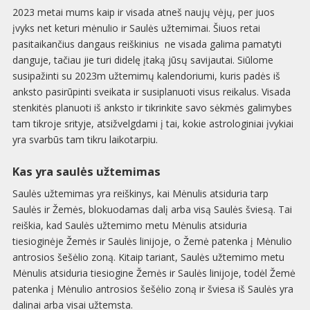
2023 metai mums kaip ir visada atneš naujų vėjų, per juos
įvyks net keturi mėnulio ir Saulės užtemimai. Šiuos retai
pasitaikančius dangaus reiškinius ne visada galima pamatyti
danguje, tačiau jie turi didelę įtaką jūsų savijautai. Siūlome
susipažinti su 2023m užtemimų kalendoriumi, kuris padės iš
anksto pasirūpinti sveikata ir susiplanuoti visus reikalus. Visada
stenkitės planuoti iš anksto ir tikrinkite savo sėkmės galimybes
tam tikroje srityje, atsižvelgdami į tai, kokie astrologiniai įvykiai
yra svarbūs tam tikru laikotarpiu.
Kas yra saulės užtemimas
Saulės užtemimas yra reiškinys, kai Mėnulis atsiduria tarp
Saulės ir Žemės, blokuodamas dalį arba visą Saulės šviesą. Tai
reiškia, kad Saulės užtemimo metu Mėnulis atsiduria
tiesioginėje Žemės ir Saulės linijoje, o Žemė patenka į Mėnulio
antrosios šešėlio zoną. Kitaip tariant, Saulės užtemimo metu
Mėnulis atsiduria tiesiogine Žemės ir Saulės linijoje, todėl Žemė
patenka į Mėnulio antrosios šešėlio zoną ir šviesa iš Saulės yra
dalinai arba visai užtemsta.