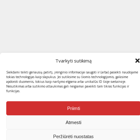
Tvarkyti sutikimą
Siekdami teikti geriausią patirtį, įrenginio informacijai saugoti ir (arba) pasiekti naudojame
tokias technologijas kaip slapukus. Jei sutiksime su šiomis technologijomis, galėsime
apdoroti duomenis, tokius kaip naršymo elgsena arba unikalūs ID šioje svetainėje.
Nesutikimas arba sutikimo atšaukimas gali neigiamai paveikti tam tikras funkcijas ir
funkcijas.
Priimti
Atmesti
Peržiūrėti nuostatas