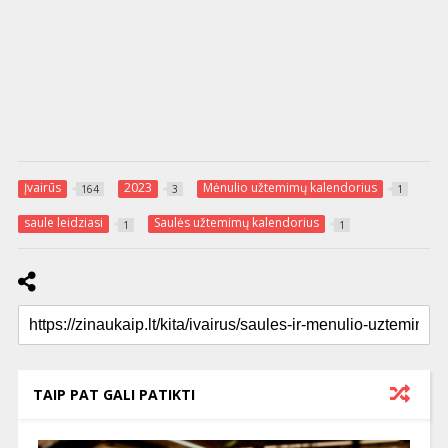
Įvairūs
2023
Mėnulio užtemimų kalendorius
164
3
1
saule leidziasi
Saulės užtemimų kalendorius
1
1
TAIP PAT GALI PATIKTI