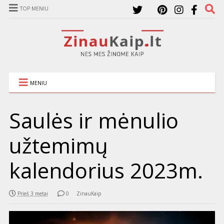
TOP MENIU
MENIU
Saulės ir mėnulio
užtemimų
kalendorius 2023m.
Prieš 3 metai
0
ZinauKaip