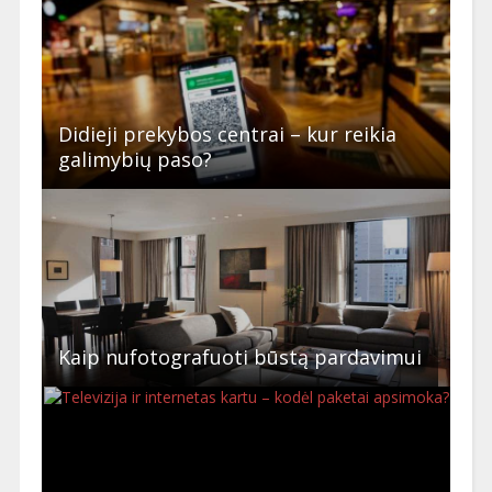
Didieji prekybos centrai – kur reikia
galimybių paso?
Kaip nufotografuoti būstą pardavimui