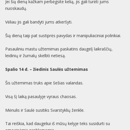
Jei šią dieną kažkam perbėgsite kelią, jis gali turėti jums
nuoskaudų.
Vėliau jis gali bandyti jums atkeršyti.
Šią dieną taip pat sustiprės pavydas ir manipuliaciniai polinkiai.
Pasauliniu mastu užtemimas paskatins daugelį laikraščių,
leidinių ir žurnalų skelbti netiesą.
Spalio 14 d. – žiedinis Saulės užtemimas
Šis užtemimas truks apie šešias valandas.
Visą šį laiką pasaulyje vyraus chaosas.
Mėnulis ir Saulė susitiks Svarstyklių ženkle.
Tai reiškia, kad daugeliui iš mūsų kelyje teks susidurti su