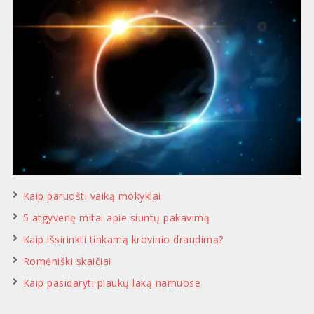
Kaip paruošti vaiką mokyklai
5 atgyvenę mitai apie siuntų pakavimą
Kaip išsirinkti tinkamą krovinio draudimą?
Romėniški skaičiai
Kaip pasidaryti plaukų laką namuose