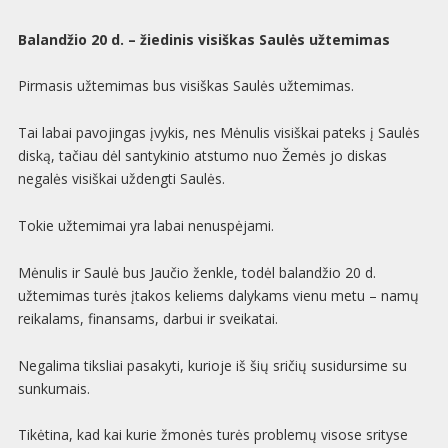
Balandžio 20 d. – žiedinis visiškas Saulės užtemimas
Pirmasis užtemimas bus visiškas Saulės užtemimas.
Tai labai pavojingas įvykis, nes Mėnulis visiškai pateks į Saulės
diską, tačiau dėl santykinio atstumo nuo Žemės jo diskas
negalės visiškai uždengti Saulės.
Tokie užtemimai yra labai nenuspėjami.
Mėnulis ir Saulė bus Jaučio ženkle, todėl balandžio 20 d.
užtemimas turės įtakos keliems dalykams vienu metu – namų
reikalams, finansams, darbui ir sveikatai.
Negalima tiksliai pasakyti, kurioje iš šių sričių susidursime su
sunkumais.
Tikėtina, kad kai kurie žmonės turės problemų visose srityse