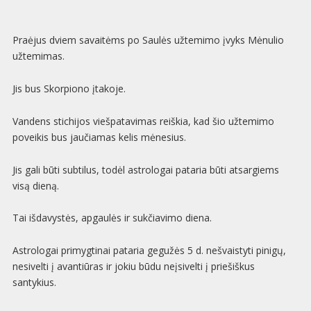
Praėjus dviem savaitėms po Saulės užtemimo įvyks Mėnulio
užtemimas.
Jis bus Skorpiono įtakoje.
Vandens stichijos viešpatavimas reiškia, kad šio užtemimo
poveikis bus jaučiamas kelis mėnesius.
Jis gali būti subtilus, todėl astrologai pataria būti atsargiems
visą dieną.
Tai išdavystės, apgaulės ir sukčiavimo diena.
Astrologai primygtinai pataria gegužės 5 d. nešvaistyti pinigų,
nesivelti į avantiūras ir jokiu būdu neįsivelti į priešiškus
santykius.