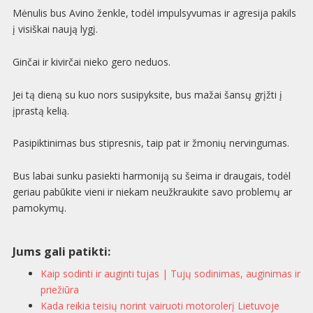
Mėnulis bus Avino ženkle, todėl impulsyvumas ir agresija pakils
į visiškai naują lygį.
Ginčai ir kivirčai nieko gero neduos.
Jei tą dieną su kuo nors susipyksite, bus mažai šansų grįžti į
įprastą kelią.
Pasipiktinimas bus stipresnis, taip pat ir žmonių nervingumas.
Bus labai sunku pasiekti harmoniją su šeima ir draugais, todėl
geriau pabūkite vieni ir niekam neužkraukite savo problemų ar
pamokymų.
Jums gali patikti:
Kaip sodinti ir auginti tujas | Tujų sodinimas, auginimas ir
priežiūra
Kada reikia teisių norint vairuoti motorolerį Lietuvoje