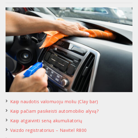
Kaip naudotis valomuoju moliu (Clay bar)
Kaip pačiam pasikeisti automobilio alyvą?
Kaip atgaivinti seną akumuliatorių
Vaizdo registratorius – Navitel R800