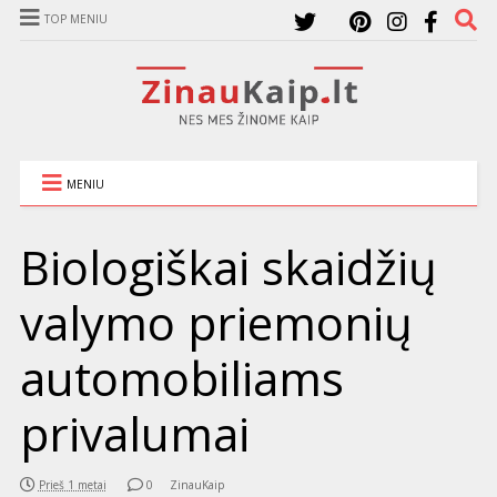
TOP MENIU
MENIU
Biologiškai skaidžių
valymo priemonių
automobiliams
privalumai
Prieš 1 metai
0
ZinauKaip