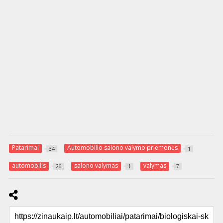
Patarimai
Automobilio salono valymo priemonės
34
1
automobilis
salono valymas
valymas
26
1
7