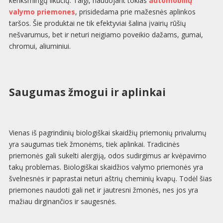
kenksmingų likučių. Taigi, naudojant tokias
automobilių
valymo priemones
, prisidedama prie mažesnės aplinkos
taršos. Šie produktai ne tik efektyviai šalina įvairių rūšių
nešvarumus, bet ir neturi neigiamo poveikio dažams, gumai,
chromui, aliuminiui.
Saugumas žmogui ir aplinkai
Vienas iš pagrindinių biologiškai skaidžių priemonių privalumų
yra saugumas tiek žmonėms, tiek aplinkai. Tradicinės
priemonės gali sukelti alergiją, odos sudirgimus ar kvėpavimo
takų problemas. Biologiškai skaidžios valymo priemonės yra
švelnesnės ir paprastai neturi aštrių cheminių kvapų. Todėl šias
priemones naudoti gali net ir jautresni žmonės, nes jos yra
mažiau dirginančios ir saugesnės.