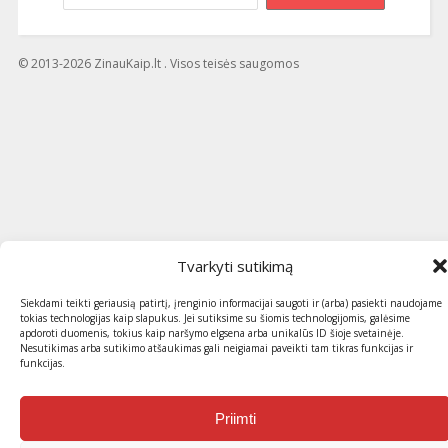
© 2013-2026 ZinauKaip.lt . Visos teisės saugomos
Tvarkyti sutikimą
Siekdami teikti geriausią patirtį, įrenginio informacijai saugoti ir (arba) pasiekti naudojame
tokias technologijas kaip slapukus. Jei sutiksime su šiomis technologijomis, galėsime
apdoroti duomenis, tokius kaip naršymo elgsena arba unikalūs ID šioje svetainėje.
Nesutikimas arba sutikimo atšaukimas gali neigiamai paveikti tam tikras funkcijas ir
funkcijas.
Priimti