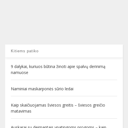
Kitiems patiko
9 dalykai, kuriuos būtina žinoti apie spalvų derinimą
namuose
Naminiai maskarponės sūrio ledai
Kaip skaičiuojamas šviesos greitis – šviesos greičio
matavimas
Auskarai su deimantais ypatingoms progoms – kaip