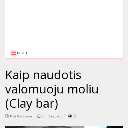
MENIU
Kaip naudotis
valomuoju moliu
(Clay bar)
8
Prieš 8 mėnesiai
1
ZinauKaip