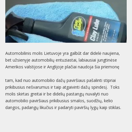
Automobilinis molis Lietuvoje yra galbūt dar didelė naujiena,
bet užsienyje automobilių entuziastai, labiausiai jungtinėse
Amerikos valstijose ir Anglijoje plačiai naudoja šia priemonę
tam, kad nuo automobilio dažų paviršiaus pašalinti stipriai
prikibusius nešvarumus ir taip atgaivinti dažų spindesį. Toks
molis skirtas greitai ir be didelių pastangų nuvalyti nuo
automobilio paviršiaus prikibusius smalos, suodžių, kelio
dangos, padangų likučius ir padaryti paviršių lygų kaip stiklas.