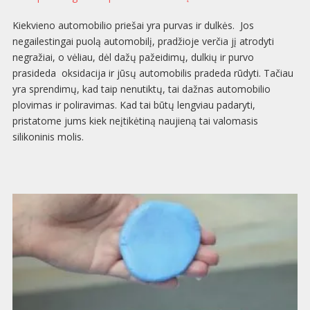
Kiekvieno automobilio priešai yra purvas ir dulkės. Jos
negailestingai puolą automobilį, pradžioje verčia jį atrodyti
negražiai, o vėliau, dėl dažų pažeidimų, dulkių ir purvo
prasideda oksidacija ir jūsų automobilis pradeda rūdyti. Tačiau
yra sprendimų, kad taip nenutiktų, tai dažnas automobilio
plovimas ir poliravimas. Kad tai būtų lengviau padaryti,
pristatome jums kiek neįtikėtiną naujieną tai valomasis
silikoninis molis.