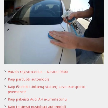
Vaizdo registratorius – Navitel R800
Kaip parduoti automobilį
Kaip išsirinkti tinkamą starterį savo transporto
priemonei?
Kaip pakeisti Audi A4 akumuliatorių
Kaip teisingai nusiplauti automobilį