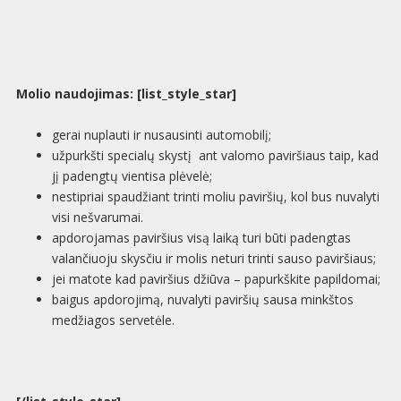
Molio naudojimas: [list_style_star]
gerai nuplauti ir nusausinti automobilį;
užpurkšti specialų skystį ant valomo paviršiaus taip, kad
jį padengtų vientisa plėvelė;
nestipriai spaudžiant trinti moliu paviršių, kol bus nuvalyti
visi nešvarumai.
apdorojamas paviršius visą laiką turi būti padengtas
valančiuoju skysčiu ir molis neturi trinti sauso paviršiaus;
jei matote kad paviršius džiūva – papurkškite papildomai;
baigus apdorojimą, nuvalyti paviršių sausa minkštos
medžiagos servetėle.