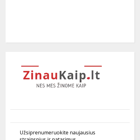
Užsiprenumeruokite naujausius
straipsnius ir patarimus