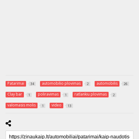
Patarimai
automobilio plovimas
automobilis
34
2
26
Clay bar
poliravimas
ratlankiu plovimas
1
1
2
valomasis molis
video
1
13