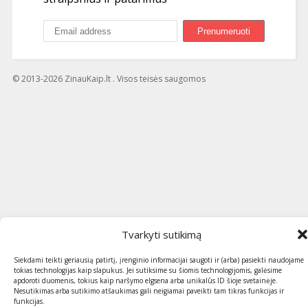
© 2013-2026 ZinauKaip.lt . Visos teisės saugomos
Tvarkyti sutikimą
Siekdami teikti geriausią patirtį, įrenginio informacijai saugoti ir (arba) pasiekti naudojame
tokias technologijas kaip slapukus. Jei sutiksime su šiomis technologijomis, galėsime
apdoroti duomenis, tokius kaip naršymo elgsena arba unikalūs ID šioje svetainėje.
Nesutikimas arba sutikimo atšaukimas gali neigiamai paveikti tam tikras funkcijas ir
funkcijas.