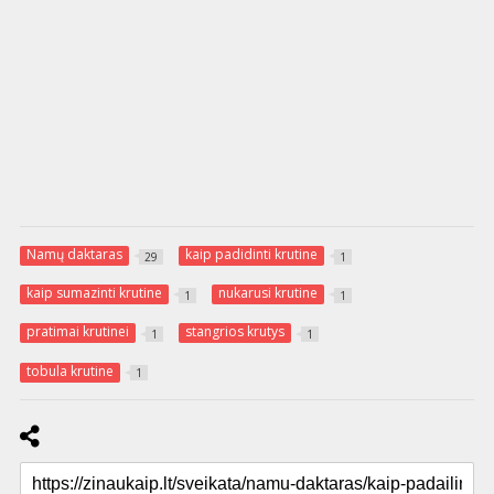
Namų daktaras
kaip padidinti krutine
29
1
kaip sumazinti krutine
nukarusi krutine
1
1
pratimai krutinei
stangrios krutys
1
1
tobula krutine
1