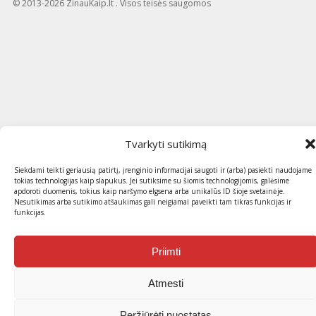
© 2013-2026 ZinauKaip.lt . Visos teisės saugomos
Tvarkyti sutikimą
Siekdami teikti geriausią patirtį, įrenginio informacijai saugoti ir (arba) pasiekti naudojame
tokias technologijas kaip slapukus. Jei sutiksime su šiomis technologijomis, galėsime
apdoroti duomenis, tokius kaip naršymo elgsena arba unikalūs ID šioje svetainėje.
Nesutikimas arba sutikimo atšaukimas gali neigiamai paveikti tam tikras funkcijas ir
funkcijas.
Priimti
Atmesti
Peržiūrėti nuostatas