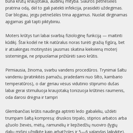
būna krūtų kraujotaka, audinių mityba. Siauros petnešėlės
pratrina odą, dėl to gali patekti infekcija, prasidėti uždegimas.
Dar blogiau, jeigu petnešėlės trina apgamus. Nuolat dirginamas
apgamas gali tapti piktybiniu.
Moters krūtys turi labai svarbią fiziologinę funkciją — maitinti
kūdikį. Štai kodėl ne tik natūralus noras turėti gražią figūrą, bet
ir atsakingas motinystės jausmas skatina kiekvieną moterį
sistemingai, ne pripuolamai prižiūrėti savo krūtis.
Pirmiausia, žinoma, svarbu vandens procedūros. Trynimai šaltu
vandeniu (pratinkitės pamažu, pradedami nuo šilto, kambario
temperatūros), o dar geriau vėsus vidutinio stiprumo dušas
labai gerai stimuliuoja kraujotaką tonizuoja krūtinės raumenis,
oda darosi drėgna ir tampri
Glembančias krūtis naudinga aptrinti ledo gabalėliu, uždėti
trumpam šaltą kompresą: druskos tirpalo, stiprios arbatos arba
ąžuolo žievės, mėtų, ramunėlių ir liepžiedžių nuoviro (lygių
dalių mišinj užpilkite kaip arbatžoles ir 5—6 valandas laikykite),