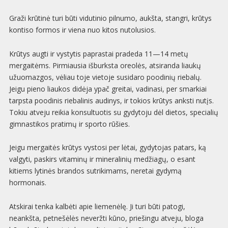
Graži krūtinė turi būti vidutinio pilnumo, aukšta, stangri, krūtys
kontiso formos ir viena nuo kitos nutolusios.
Krūtys augti ir vystytis paprastai pradeda 11—14 metų
mergaitėms. Pirmiausia išburksta oreolės, atsiranda liaukų
užuomazgos, vėliau toje vietoje susidaro poodinių riebalų.
Jeigu pieno liaukos didėja ypač greitai, vadinasi, per smarkiai
tarpsta poodinis riebalinis audinys, ir tokios krūtys anksti nutįs.
Tokiu atveju reikia konsultuotis su gydytoju dėl dietos, specialių
gimnastikos pratimų ir sporto rūšies.
Jeigu mergaitės krūtys vystosi per lėtai, gydytojas patars, ką
valgyti, paskirs vitaminų ir mineralinių medžiagų, o esant
kitiems lytinės brandos sutrikimams, neretai gydymą
hormonais.
Atskirai tenka kalbėti apie liemenėlę. Ji turi būti patogi,
neankšta, petnešėlės neveržti kūno, priešingu atveju, bloga