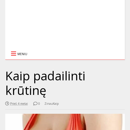
MENIU
Kaip padailinti
krūtinę
Prieš 4 metai
0
ZinauKaip