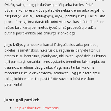
šviežių vaisių, uogų ir daržovių sulčių arba tyrelės. Prieš
dėdama kompresą krūtis patepkite riebiu kremu arba augaliniu
aliejumi (kukurūzų, saulėgrąžų, alyvų, persikų ir kt.). Tačiau šias
procedūras galima daryti tik turint visai sveikas krūtis. Todėl ne
rečiau kaip kartą per metus (ypač prieš procedūrų pradžią)
būtinai pasitikrinkite pas chirurgą ir onkologą.
Jeigu krūtys yra nepakankamai išsivysčiusios arba per daug
didelės, asimetriškos, nukarusios, reguliariai darykite fizinius
pratimus su hanteliais, plaukykite, irkluokite. Ypač didelės krūtys
gali pasidaryti smarkiai joms vystantis brendimo laikotarpiu, po
traumos, maitinus daug vaikų. Visgi, nors tai kai kurioms
moterims ir kelia diskomfortą, atminkite, jog Jūs esate graži
tokia, kokia esate. Tai pasitikėkite savimi ir būsite viskuo
patenkinta!
Jums gali patikti:
Kaip Apskaičiuoti Procentus