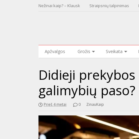
Nežinai kaip? – Klausk
Straipsnių talpinimas
Apžvalgos
Grožis
Sveikata
Didieji prekybos 
galimybių paso?
Prieš 4 metai
0
ZinauKaip