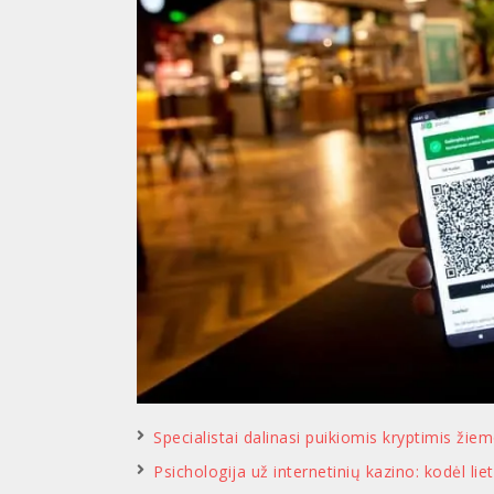
Specialistai dalinasi puikiomis kryptimis ž
Psichologija už internetinių kazino: kodėl lie