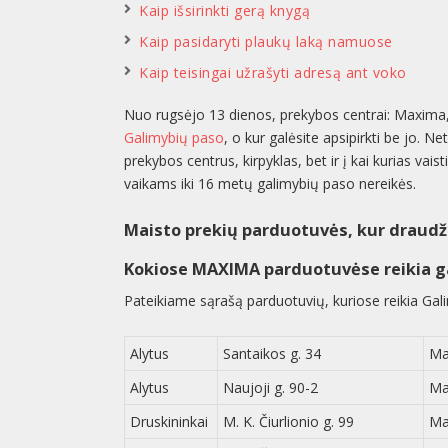
Kaip išsirinkti gerą knygą
Kaip pasidaryti plaukų laką namuose
Kaip teisingai užrašyti adresą ant voko
Nuo rugsėjo 13 dienos, prekybos centrai: Maxima, 
Galimybių paso
, o kur galėsite apsipirkti be jo. N
prekybos centrus, kirpyklas, bet ir į kai kurias va
vaikams iki 16 metų galimybių paso nereikės.
Maisto prekių parduotuvės, kur draudž
Kokiose MAXIMA parduotuvėse reikia g
Pateikiame sąrašą parduotuvių, kuriose reikia Gal
Alytus
Santaikos g. 34
Ma
Alytus
Naujoji g. 90-2
Ma
Druskininkai
M. K. Čiurlionio g. 99
Ma