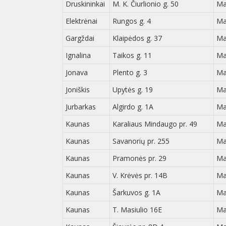
Druskininkai
M. K. Čiurlionio g. 50
Ma
Elektrėnai
Rungos g. 4
Ma
Gargždai
Klaipėdos g. 37
Ma
Ignalina
Taikos g. 11
Ma
Jonava
Plento g. 3
Ma
Joniškis
Upytės g. 19
Ma
Jurbarkas
Algirdo g. 1A
Ma
Kaunas
Karaliaus Mindaugo pr. 49
Ma
Kaunas
Savanorių pr. 255
Ma
Kaunas
Pramonės pr. 29
Ma
Kaunas
V. Krėvės pr. 14B
Ma
Kaunas
Šarkuvos g. 1A
Ma
Kaunas
T. Masiulio 16E
Ma