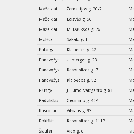
Mažeikiai
Žemaitijos g. 20-2
Ma
Mažeikiai
Laisvės g. 56
Ma
Mažeikiai
M. Daukšos g. 26
Ma
Molėtai
Sakalo g. 1
Ma
Palanga
Klaipėdos g. 42
Ma
Panevėžys
Ukmergės g. 23
Ma
Panevėžys
Respublikos g. 71
Ma
Panevėžys
Klaipėdos g. 92
Ma
Plungė
J. Tumo-Vaižganto g. 81
Ma
Radviliškis
Gedimino g. 42A
Ma
Raseiniai
Vilniaus g. 93
Ma
Rokiškis
Respublikos g. 111B
Ma
Šiauliai
Aido g. 8
Ma