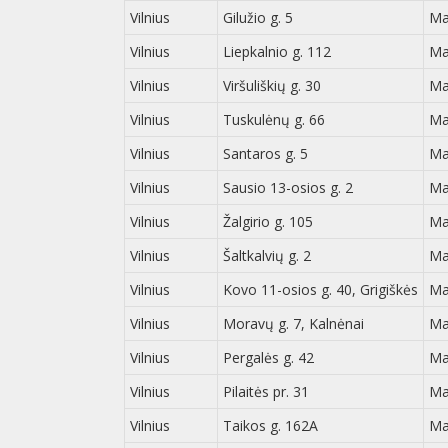
Vilnius
Gilužio g. 5
Ma
Vilnius
Liepkalnio g. 112
Ma
Vilnius
Viršuliškių g. 30
Ma
Vilnius
Tuskulėnų g. 66
Ma
Vilnius
Santaros g. 5
Ma
Vilnius
Sausio 13-osios g. 2
Ma
Vilnius
Žalgirio g. 105
Ma
Vilnius
Šaltkalvių g. 2
Ma
Vilnius
Kovo 11-osios g. 40, Grigiškės
Ma
Vilnius
Moravų g. 7, Kalnėnai
Ma
Vilnius
Pergalės g. 42
Ma
Vilnius
Pilaitės pr. 31
Ma
Vilnius
Taikos g. 162A
Ma