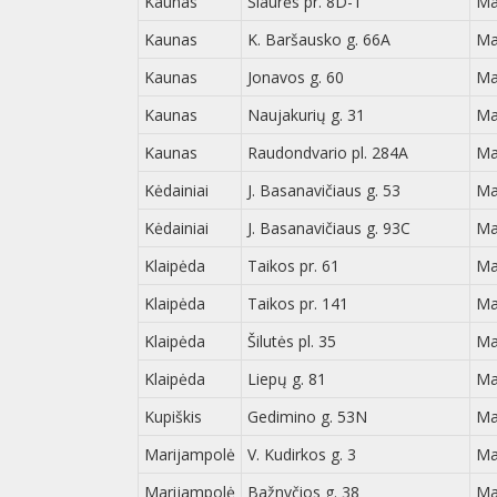
Kaunas
Šiaurės pr. 8D-1
Ma
Kaunas
K. Baršausko g. 66A
Ma
Kaunas
Jonavos g. 60
Ma
Kaunas
Naujakurių g. 31
Ma
Kaunas
Raudondvario pl. 284A
Ma
Kėdainiai
J. Basanavičiaus g. 53
Ma
Kėdainiai
J. Basanavičiaus g. 93C
Ma
Klaipėda
Taikos pr. 61
Ma
Klaipėda
Taikos pr. 141
Ma
Klaipėda
Šilutės pl. 35
Ma
Klaipėda
Liepų g. 81
Ma
Kupiškis
Gedimino g. 53N
Ma
Marijampolė
V. Kudirkos g. 3
Ma
Marijampolė
Bažnyčios g. 38
Ma