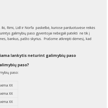
Iki, Rimi, Lidl ir Norfa paskelbė, kuriose parduotuvėse reikės
eturintys galimybių paso gyventojai nebegali patekti ne tik į
istines, bankus, pašto skyrius. Prašome atkreipti dėmesį, kad
iama lankytis neturint galimybių paso
alimybių paso?
imybių paso:
xima XX
xima XX
xima XX