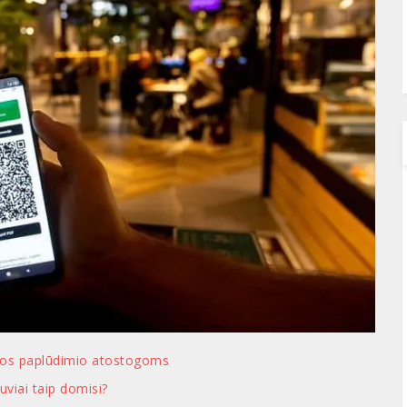
iemos paplūdimio atostogoms
tuviai taip domisi?