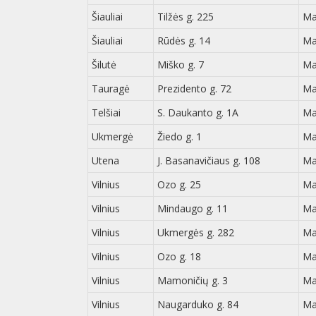
Šiauliai
Tilžės g. 225
Ma
Šiauliai
Rūdės g. 14
Ma
Šilutė
Miško g. 7
Ma
Tauragė
Prezidento g. 72
Ma
Telšiai
S. Daukanto g. 1A
Ma
Ukmergė
Žiedo g. 1
Ma
Utena
J. Basanavičiaus g. 108
Ma
Vilnius
Ozo g. 25
Ma
Vilnius
Mindaugo g. 11
Ma
Vilnius
Ukmergės g. 282
Ma
Vilnius
Ozo g. 18
Ma
Vilnius
Mamoničių g. 3
Ma
Vilnius
Naugarduko g. 84
Ma