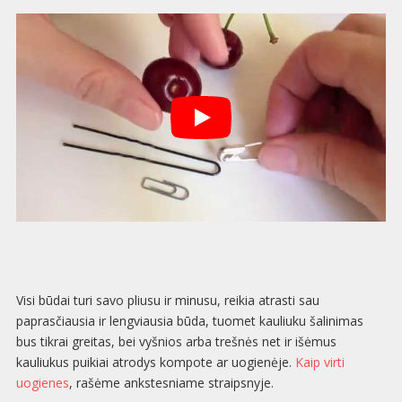
Visi būdai turi savo pliusu ir minusu, reikia atrasti sau
paprasčiausia ir lengviausia būda, tuomet kauliuku šalinimas
bus tikrai greitas, bei vyšnios arba trešnės net ir išėmus
kauliukus puikiai atrodys kompote ar uogienėje.
Kaip virti
uogienes
, rašėme ankstesniame straipsnyje.