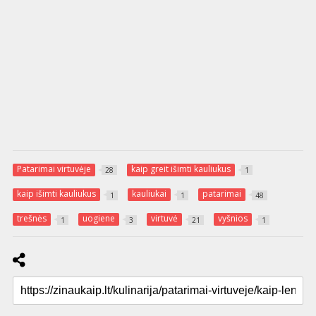
Patarimai virtuvėje
kaip greit išimti kauliukus
28
1
kaip išimti kauliukus
kauliukai
patarimai
1
1
48
trešnės
uogiene
virtuvė
vyšnios
1
3
21
1