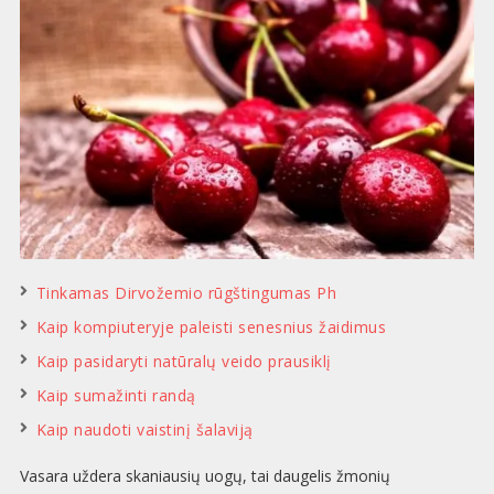
Tinkamas Dirvožemio rūgštingumas Ph
Kaip kompiuteryje paleisti senesnius žaidimus
Kaip pasidaryti natūralų veido prausiklį
Kaip sumažinti randą
Kaip naudoti vaistinį šalaviją
Vasara uždera skaniausių uogų, tai daugelis žmonių