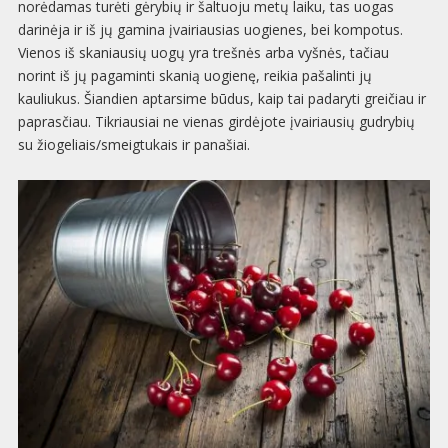
norėdamas turėti gėrybių ir šaltuoju metų laiku, tas uogas
darinėja ir iš jų gamina įvairiausias uogienes, bei kompotus.
Vienos iš skaniausių uogų yra trešnės arba vyšnės, tačiau
norint iš jų pagaminti skanią uogienę, reikia pašalinti jų
kauliukus. Šiandien aptarsime būdus, kaip tai padaryti greičiau ir
paprasčiau. Tikriausiai ne vienas girdėjote įvairiausių gudrybių
su žiogeliais/smeigtukais ir panašiai.