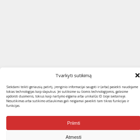
Tvarkyti sutikimą
Siekdami teikti geriausią patirtį, įrenginio informacijai saugoti ir (arba) pasiekti naudojame
tokias technologijas kaip slapukus. Jei sutiksime su šiomis technologijomis, galėsime
apdoroti duomenis, tokius kaip naršymo elgsena arba unikalūs ID šioje svetainėje.
Nesutikimas arba sutikimo atšaukimas gali neigiamai paveikti tam tikras funkcijas ir
funkcijas.
Priimti
Atmesti