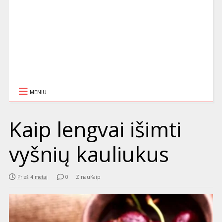
MENIU
Kaip lengvai išimti
vyšnių kauliukus
Prieš 4 metai
0
ZinauKaip