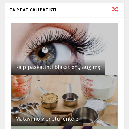
TAIP PAT GALI PATIKTI
Kaip paskatinti blakstienų augimą
Matavimo vienetų lentelė