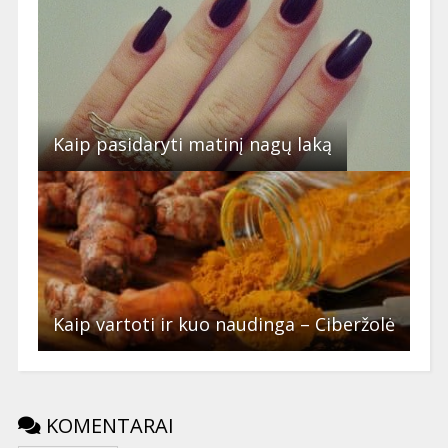
Kaip pasidaryti matinį nagų laką
Kaip vartoti ir kuo naudinga – Ciberžolė
KOMENTARAI