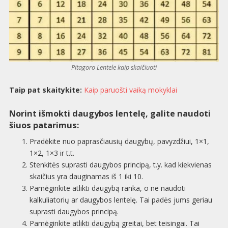
Pitagoro Lentele kaip skaičiuoti
Taip pat skaitykite:
Kaip paruošti vaiką mokyklai
Norint išmokti daugybos lentelę, galite naudoti
šiuos patarimus:
Pradėkite nuo paprasčiausių daugybų, pavyzdžiui, 1×1,
1×2, 1×3 ir t.t.
Stenkitės suprasti daugybos principą, t.y. kad kiekvienas
skaičius yra dauginamas iš 1 iki 10.
Pamėginkite atlikti daugybą ranka, o ne naudoti
kalkuliatorių ar daugybos lentelę. Tai padės jums geriau
suprasti daugybos principą.
Pamėginkite atlikti daugybą greitai, bet teisingai. Tai