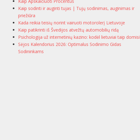
Kaip Apskaičiuoti Procentus
Kaip sodinti ir auginti tujas | Tujų sodinimas, auginimas ir
priežiūra
Kada reikia teisių norint vairuoti motorolerį Lietuvoje
Kaip patikrinti iš Švedijos atvežtų automobilių ridą
Psichologija už internetinių kazino: kodėl lietuviai taip domisi
Sėjos Kalendorius 2026: Optimalus Sodinimo Gidas
Sodininkams