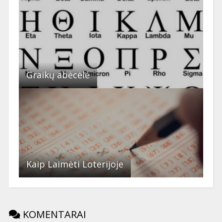
Graikų abėcėlė
Kaip Laimėti Loterijoje
KOMENTARAI