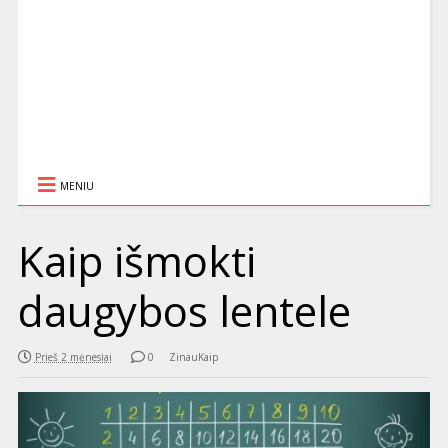
MENIU
Kaip išmokti
daugybos lentele
Prieš 2 mėnesiai
0
ZinauKaip