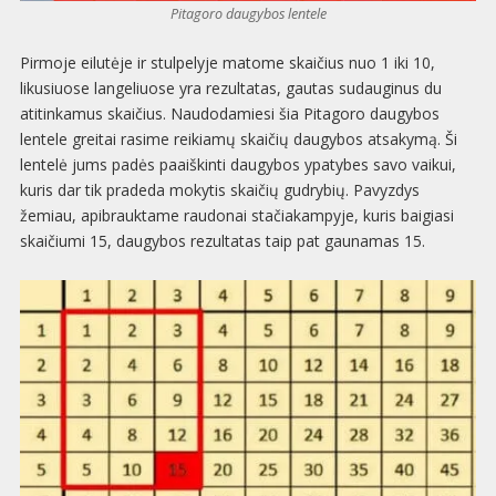
Pitagoro daugybos lentele
Pirmoje eilutėje ir stulpelyje matome skaičius nuo 1 iki 10,
likusiuose langeliuose yra rezultatas, gautas sudauginus du
atitinkamus skaičius. Naudodamiesi šia Pitagoro daugybos
lentele greitai rasime reikiamų skaičių daugybos atsakymą. Ši
lentelė jums padės paaiškinti daugybos ypatybes savo vaikui,
kuris dar tik pradeda mokytis skaičių gudrybių. Pavyzdys
žemiau, apibrauktame raudonai stačiakampyje, kuris baigiasi
skaičiumi 15, daugybos rezultatas taip pat gaunamas 15.