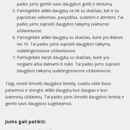
padės jums gerinti savo daugybos greitį ir tikslumą.
Pamėginkite atlikti daugybą ne tik su skaičiais, bet ir su
paprastais veiksmais, pavyzdžiui, sudėtimi ir atimtimi. Tai
padės jums suprasti daugybos taikymą įvairiuose
uždaviniuose.
Pamėginkite atlikti daugybą su skaičiais, kurie yra didesni
nei 10. Tai padės jums suprasti daugybos taikymą
sudėtingesniuose uždaviniuose.
Pamėginkite daryti daugybą su skaičiais, kurie yra
neigiami arba dalinami iš nulio. Tai padės jums suprasti
daugybos taikymą sudėtingesniuose uždaviniuose.
Taigi, norint išmokti daugybos lentelę, svarbu sekti šiuos
patarimus ir stengtis atlikti daugybą kuo daugiau ir kuo
įvairesnių uždavinių. Tai padės jums išmokti daugybos lentelę ir
gerinti savo daugybos sugebėjimus.
Jums gali patikti: