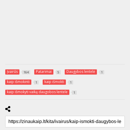
Įvairūs
Patarimai
Daugybos lentelė
164
5
1
kaip išmokinti
kaip išmokti
1
1
kaip išmokyti vaiką daugobos lentele
1