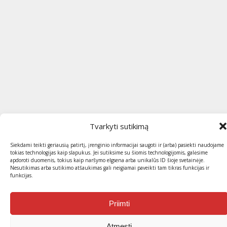
Tvarkyti sutikimą
Siekdami teikti geriausią patirtį, įrenginio informacijai saugoti ir (arba) pasiekti naudojame
tokias technologijas kaip slapukus. Jei sutiksime su šiomis technologijomis, galėsime
apdoroti duomenis, tokius kaip naršymo elgsena arba unikalūs ID šioje svetainėje.
Nesutikimas arba sutikimo atšaukimas gali neigiamai paveikti tam tikras funkcijas ir
funkcijas.
Priimti
Atmesti