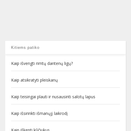
Kitiems patiko
Kaip išvengti rimtų dantenų ligų?
Kaip atsikratyti pleiskanų
Kaip teisingai plauti ir nusausinti salotų lapus
Kaip išsirinkti išmanųjį laikrodį
Kaip iškepti kūčiukus