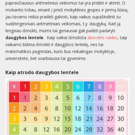
paprasčiausius aritmetinius veiksmus tai yra pridėti ir atimti. O
mokantis toliau, einant į prieš mokyklines grupes ir pirmą klasę,
jau tėvams reikia pradėti galvoti, kaip vaikus supažindinti su
sudėtingesniais aritmetiniais veiksmais, t.y. daugybą. Kad ją
lengviau išmokti, mums tai geriausiai gali padėti padaryti
daugybos lentele
. Kaip vaikai išmoksta
abecelės raides
, taip
vaikams būtina išmokti ir daugybos lentelę, nes tai
matematikos pagrindas, kuris bus reikalingas mokykloje,
universitete, bet svarbiausia tai gyvenime.
Kaip atrodo daugybos lentele