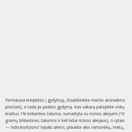
Pirmiausia kreipkitės į gydytoją, išsiaiškinkite miežio atsiradimo
priežastį, o tada jis paskirs gydymą. Kas vakarą patepkite vokų
kraštus 1% briliantine žaluma, sumaišyta su ricinos aliejumi (10
gramų briliantinės žalumos ir keli lašai ricinos aliejaus), o rytais
— hidrokortizono’ tepalu akims; plaukite akis ramunėlių, mėtų,