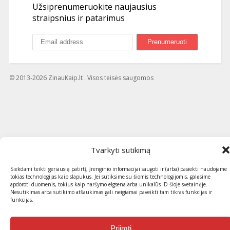
Užsiprenumeruokite naujausius
straipsnius ir patarimus
© 2013-2026 ZinauKaip.lt . Visos teisės saugomos
Tvarkyti sutikimą
Siekdami teikti geriausią patirtį, įrenginio informacijai saugoti ir (arba) pasiekti naudojame
tokias technologijas kaip slapukus. Jei sutiksime su šiomis technologijomis, galėsime
apdoroti duomenis, tokius kaip naršymo elgsena arba unikalūs ID šioje svetainėje.
Nesutikimas arba sutikimo atšaukimas gali neigiamai paveikti tam tikras funkcijas ir
funkcijas.
Priimti