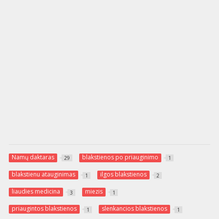
Namų daktaras
blakstienos po priauginimo
29
1
blakstienu atauginimas
ilgos blakstienos
1
2
liaudies medicina
miezis
3
1
priaugintos blakstienos
slenkancios blakstienos
1
1