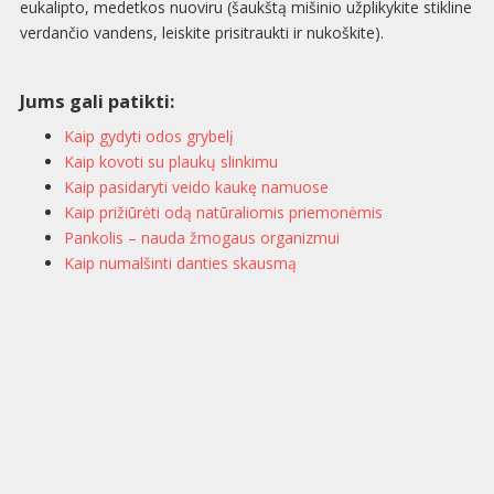
eukalipto, medetkos nuoviru (šaukštą mišinio užplikykite stikline
verdančio vandens, leiskite prisitraukti ir nukoškite).
Jums gali patikti:
Kaip gydyti odos grybelį
Kaip kovoti su plaukų slinkimu
Kaip pasidaryti veido kaukę namuose
Kaip prižiūrėti odą natūraliomis priemonėmis
Pankolis – nauda žmogaus organizmui
Kaip numalšinti danties skausmą