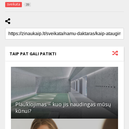
sveikata
39
TAIP PAT GALI PATIKTI
Plaukiojimas – kuo jis naudingas mūsų
kūnui?