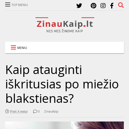
TOP MENIU
MENIU
Kaip atauginti
iškritusias po miežio
blakstienas?
Prieš 4 metai
0
ZinauKaip