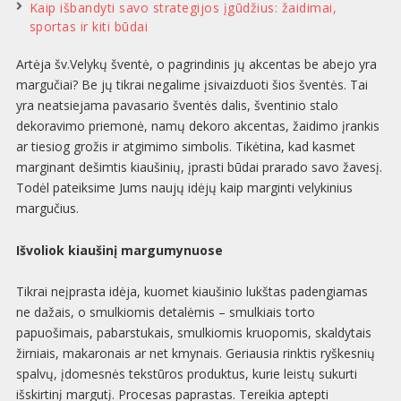
Kaip išbandyti savo strategijos įgūdžius: žaidimai,
sportas ir kiti būdai
Artėja šv.Velykų šventė, o pagrindinis jų akcentas be abejo yra
margučiai? Be jų tikrai negalime įsivaizduoti šios šventės. Tai
yra neatsiejama pavasario šventės dalis, šventinio stalo
dekoravimo priemonė, namų dekoro akcentas, žaidimo įrankis
ar tiesiog grožis ir atgimimo simbolis. Tikėtina, kad kasmet
marginant dešimtis kiaušinių, įprasti būdai prarado savo žavesį.
Todėl pateiksime Jums naujų idėjų kaip marginti velykinius
margučius.
Išvoliok kiaušinį margumynuose
Tikrai neįprasta idėja, kuomet kiaušinio lukštas padengiamas
ne dažais, o smulkiomis detalėmis – smulkiais torto
papuošimais, pabarstukais, smulkiomis kruopomis, skaldytais
žirniais, makaronais ar net kmynais. Geriausia rinktis ryškesnių
spalvų, įdomesnės tekstūros produktus, kurie leistų sukurti
išskirtinį margutį. Procesas paprastas. Tereikia aptepti