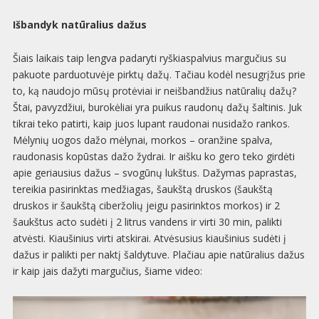
Išbandyk natūralius dažus
Šiais laikais taip lengva padaryti ryškiaspalvius margučius su
pakuote parduotuvėje pirktų dažų. Tačiau kodėl nesugrįžus prie
to, ką naudojo mūsų protėviai ir neišbandžius natūralių dažų?
Štai, pavyzdžiui, burokėliai yra puikus raudonų dažų šaltinis. Juk
tikrai teko patirti, kaip juos lupant raudonai nusidažo rankos.
Mėlynių uogos dažo mėlynai, morkos – oranžine spalva,
raudonasis kopūstas dažo žydrai. Ir aišku ko gero teko girdėti
apie geriausius dažus – svogūnų lukštus. Dažymas paprastas,
tereikia pasirinktas medžiagas, šaukštą druskos (šaukštą
druskos ir šaukštą ciberžolių jeigu pasirinktos morkos) ir 2
šaukštus acto sudėti į 2 litrus vandens ir virti 30 min, palikti
atvėsti. Kiaušinius virti atskirai. Atvėsusius kiaušinius sudėti į
dažus ir palikti per naktį šaldytuve. Plačiau apie natūralius dažus
ir kaip jais dažyti margučius, šiame video: