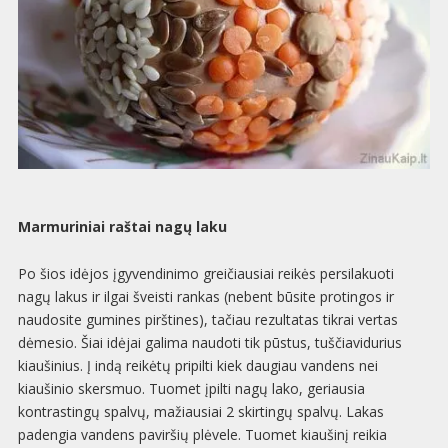
Marmuriniai raštai nagų laku
Po šios idėjos įgyvendinimo greičiausiai reikės persilakuoti
nagų lakus ir ilgai šveisti rankas (nebent būsite protingos ir
naudosite gumines pirštines), tačiau rezultatas tikrai vertas
dėmesio. Šiai idėjai galima naudoti tik pūstus, tuščiavidurius
kiaušinius. Į indą reikėtų pripilti kiek daugiau vandens nei
kiaušinio skersmuo. Tuomet įpilti nagų lako, geriausia
kontrastingų spalvų, mažiausiai 2 skirtingų spalvų. Lakas
padengia vandens paviršių plėvele. Tuomet kiaušinį reikia