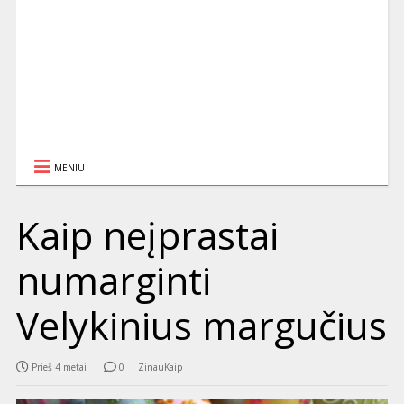
MENIU
Kaip neįprastai
numarginti
Velykinius margučius
Prieš 4 metai
0
ZinauKaip