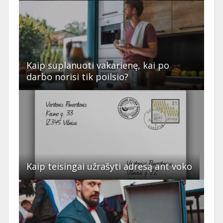
Kaip suplanuoti vakarienę, kai po
darbo norisi tik poilsio?
Kaip teisingai užrašyti adresą ant voko