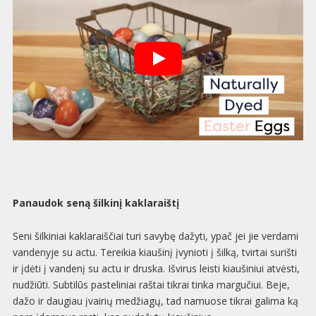
Panaudok seną šilkinį kaklaraištį
Seni šilkiniai kaklaraiščiai turi savybę dažyti, ypač jei jie verdami
vandenyje su actu. Tereikia kiaušinį įvynioti į šilką, tvirtai surišti
ir įdėti į vandenį su actu ir druska. Išvirus leisti kiaušiniui atvėsti,
nudžiūti. Subtilūs pasteliniai raštai tikrai tinka margučiui. Beje,
dažo ir daugiau įvairių medžiagų, tad namuose tikrai galima ką