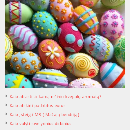
Kaip atrasti tinkamą nišinių kvepalų aromatą?
Kaip atskirti padirbtus eurus
Kaip įsteigti MB ( Mažają bendriją)
Kaip valyti juvelyrinius dirbinius