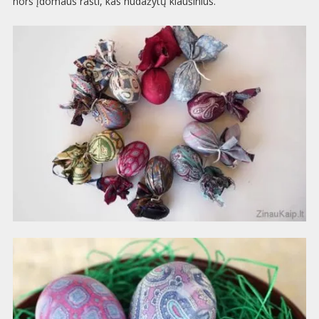
nors įdomaus rasti, kas nudažytų kiaušinius.