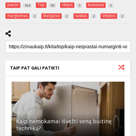
Įvairūs
Top
idėjos
kiausiniai
164
59
3
3
marginimas
Margučiai
vaskas
Velykos
2
2
2
2
TAIP PAT GALI PATIKTI
Kaip nemokamai išvežti seną buitinę
techniką?