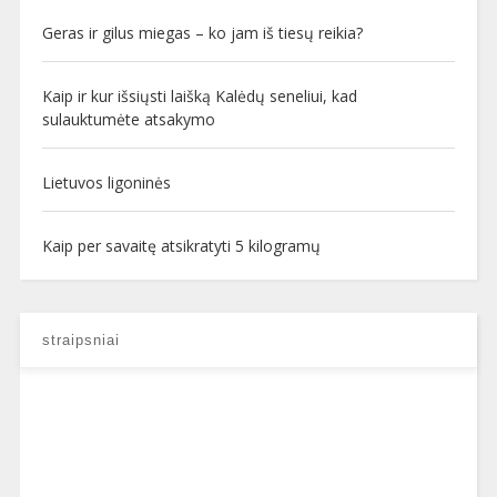
Geras ir gilus miegas – ko jam iš tiesų reikia?
Kaip ir kur išsiųsti laišką Kalėdų seneliui, kad
sulauktumėte atsakymo
Lietuvos ligoninės
Kaip per savaitę atsikratyti 5 kilogramų
straipsniai