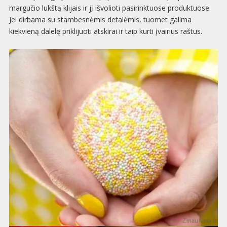
margučio lukštą klijais ir jį išvolioti pasirinktuose produktuose.
Jei dirbama su stambesnėmis detalėmis, tuomet galima
kiekvieną dalelę priklijuoti atskirai ir taip kurti įvairius raštus.