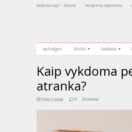
Nežinai kaip? – Klausk
Straipsnių talpinimas
Apžvalgos
Grožis
Sveikata
Kaip vykdoma pe
atranka?
Prieš 3 metai
0
ZinauKaip