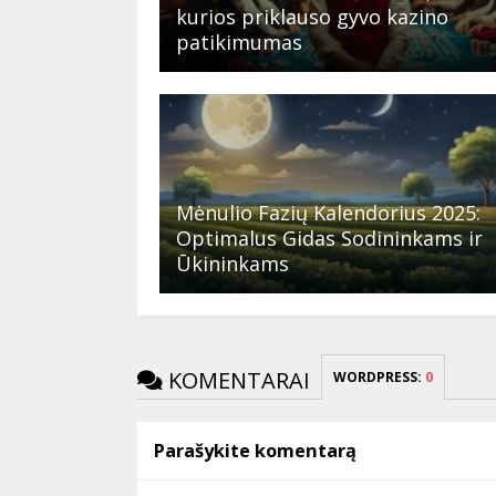
kurios priklauso gyvo kazino
patikimumas
Mėnulio Fazių Kalendorius 2025:
Optimalus Gidas Sodininkams ir
Ūkininkams
KOMENTARAI
WORDPRESS:
0
Parašykite komentarą