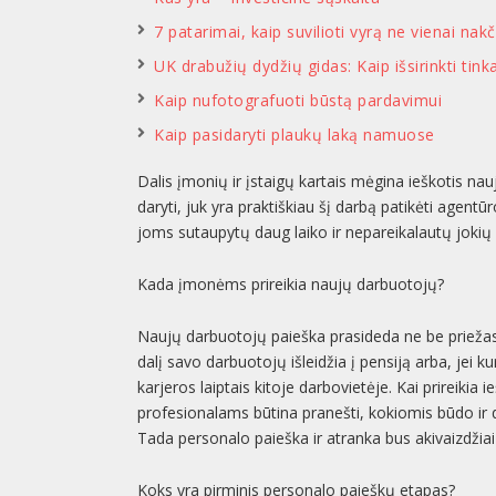
7 patarimai, kaip suvilioti vyrą ne vienai nakč
UK drabužių dydžių gidas: Kaip išsirinkti tin
Kaip nufotografuoti būstą pardavimui
Kaip pasidaryti plaukų laką namuose
Dalis įmonių ir įstaigų kartais mėgina ieškotis nauj
daryti, juk yra praktiškiau šį darbą patikėti agent
joms sutaupytų daug laiko ir nepareikalautų joki
Kada įmonėms prireikia naujų darbuotojų?
Naujų darbuotojų paieška prasideda ne be priežastie
dalį savo darbuotojų išleidžia į pensiją arba, jei ku
karjeros laiptais kitoje darbovietėje. Kai prireiki
profesionalams būtina pranešti, kokiomis būdo ir 
Tada personalo paieška ir atranka bus akivaizdžiai 
Koks yra pirminis personalo paieškų etapas?