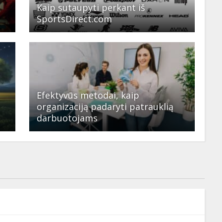
Kaip sutaupyti perkant iš
SportsDirect.com
Efektyvūs metodai, kaip
organizaciją padaryti patrauklią
darbuotojams