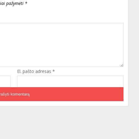
liai pažymėti
*
El. pašto adresas
*