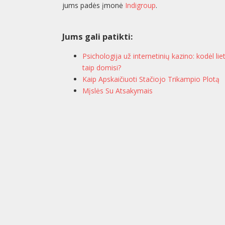
jums padės įmonė
Indigroup
.
Jums gali patikti:
Psichologija už internetinių kazino: kodėl lie
taip domisi?
Kaip Apskaičiuoti Stačiojo Trikampio Plotą
Mįslės Su Atsakymais