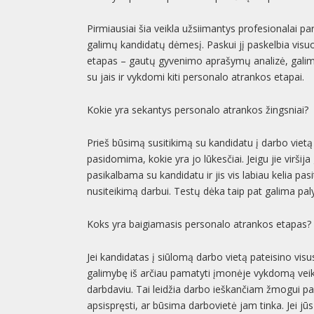
Pirmiausiai šia veikla užsiimantys profesionalai p
galimų kandidatų dėmesį. Paskui jį paskelbia visuo
etapas – gautų gyvenimo aprašymų analizė, galimų
su jais ir vykdomi kiti personalo atrankos etapai.
Kokie yra sekantys personalo atrankos žingsniai?
Prieš būsimą susitikimą su kandidatu į darbo viet
pasidomima, kokie yra jo lūkesčiai. Jeigu jie viršija
pasikalbama su kandidatu ir jis vis labiau kelia pas
nusiteikimą darbui. Testų dėka taip pat galima p
Koks yra baigiamasis personalo atrankos etapas?
Jei kandidatas į siūlomą darbo vietą pateisino visu
galimybę iš arčiau pamatyti įmonėje vykdomą veikl
darbdaviu. Tai leidžia darbo ieškančiam žmogui pa
apsispręsti, ar būsima darbovietė jam tinka. Jei jū