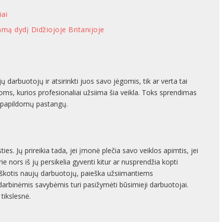
iai
kamą dydį Didžiojoje Britanijoje
ų darbuotojų ir atsirinkti juos savo jėgomis, tik ar verta tai
ūroms, kurios profesionaliai užsiima šia veikla. Toks sprendimas
ų papildomų pastangų.
s. Jų prireikia tada, jei įmonė plečia savo veiklos apimtis, jei
rie nors iš jų persikelia gyventi kitur ar nusprendžia kopti
a ieškotis naujų darbuotojų, paieška užsiimantiems
darbinėmis savybėmis turi pasižymėti būsimieji darbuotojai.
tikslesnė.