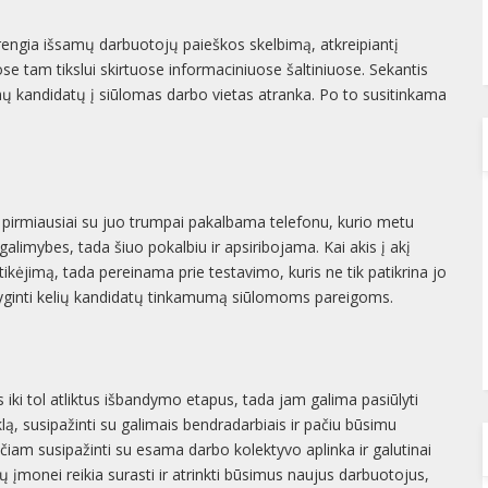
arengia išsamų darbuotojų paieškos skelbimą, atkreipiantį
se tam tikslui skirtuose informaciniuose šaltiniuose. Sekantis
 kandidatų į siūlomas darbo vietas atranka. Po to susitinkama
ą pirmiausiai su juo trumpai pakalbama telefonu, kurio metu
 galimybes, tada šiuo pokalbiu ir apsiribojama. Kai akis į akį
itikėjimą, tada pereinama prie testavimo, kuris ne tik patikrina jo
alyginti kelių kandidatų tinkamumą siūlomoms pareigoms.
s iki tol atliktus išbandymo etapus, tada jam galima pasiūlyti
ą, susipažinti su galimais bendradarbiais ir pačiu būsimu
čiam susipažinti su esama darbo kolektyvo aplinka ir galutinai
sų įmonei reikia surasti ir atrinkti būsimus naujus darbuotojus,