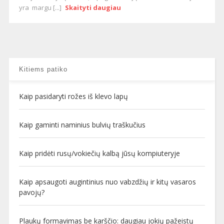
yra margu [...]
Skaityti daugiau
Kitiems patiko
Kaip pasidaryti rožes iš klevo lapų
Kaip gaminti naminius bulvių traškučius
Kaip pridėti rusų/vokiečių kalbą jūsų kompiuteryje
Kaip apsaugoti augintinius nuo vabzdžių ir kitų vasaros
pavojų?
Plaukų formavimas be karščio: daugiau jokių pažeistų