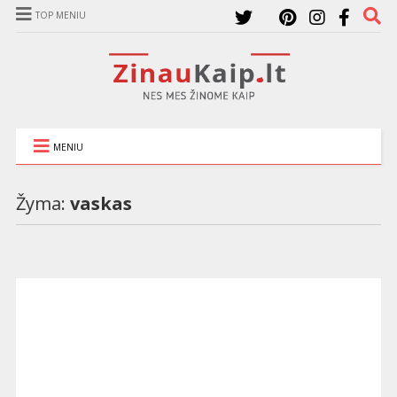
TOP MENIU
MENIU
Žyma:
vaskas