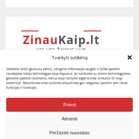
Tvarkyti sutikimą
Siekdami teikti geriausią patirtį, įrenginio informacijai saugoti ir (arba) pasiekti
naudojame tokias technologijas kaip slapukus. Jei sutiksime su šiomis technologijomis,
galėsime apdoroti duomenis, tokius kaip naršymo elgsena arba unikalūs ID šioje
svetainėje. Nesutikimas arba sutikimo atšaukimas gali neigiamai paveikti tam tikras
funkcijas ir funkcijas.
Užsiprenumeruokite naujausius
straipsnius ir patarimus
Priimti
Atmesti
Peržiūrėti nuostatas