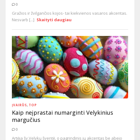
0
Gražios ir žvilgančios kojos- tai kiekvienos vasaros akcentas.
Nesvarb [...]
Skaityti daugiau
ĮVAIRŪS
,
TOP
Kaip neįprastai numarginti Velykinius
margučius
0
Artėja šv.Velykų šventė, o pagrindinis jų akcentas be abejo