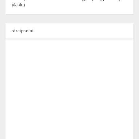
plaukų
straipsniai