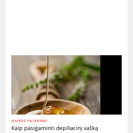
ĮVAIRŪS
,
PATARIMAI
Kaip pasigaminti depiliacinį vašką