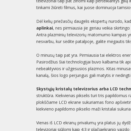
televizoriai taip pat žinomi kaip perteikiantys gilią
tinkami žiūrėti filmus, kai juose dominuoja tamsio
Dėl kelių priežasčių daugelis ekspertų nurodo, kad 
aplinkai
, nes pirmiausia jie geriau veikia skirti
Antra plazminių televizorių matomumo kampas yra ši
nesvarbu, kur sėdite patalpoje, galite mėgautis tiksl
O minusų taip pat yra. Pirmiausia tai elektros ener
Pasirodžius šiai technologijai buvo kalbama tik api
nebeaktyvios ir užgesusios plazmos. Kitas minusas,
kanalą, šios logo perjungus gali matytis ir nedingti
Skystųjų kristalų televizorius arba LCD techn
struktūra. Kiekvienas pikselis turi tris papildomus
plokščiame LCD ekrane sukuriamas fono apšvietimu u
kiekvieno papildomo pikselio maži kristalai sukuria
Vienas iš LCD ekranų privalumų yra platus jų dydži
televizoriai siūlomi kaip 4:3 ir plačiaekranio vaizdo