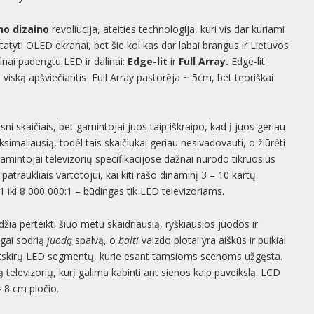
no dizaino
revoliucija, ateities technologija, kuri vis dar kuriami
atyti OLED ekranai, bet šie kol kas dar labai brangus ir Lietuvos
ilnai padengtu LED ir dalinai:
Edge-lit
ir
Full Array.
Edge-lit
 viską apšviečiantis Full Array pastorėja ~ 5cm, bet teoriškai
 skaičiais, bet gamintojai juos taip iškraipo, kad į juos geriau
aksimaliausią, todėl tais skaičiukai geriau nesivadovauti, o žiūrėti
amintojai televizorių specifikacijose dažnai nurodo tikruosius
patraukliais vartotojui, kai kiti rašo dinaminį 3 – 10 kartų
 iki 8 000 000:1 – būdingas tik LED televizoriams.
žia perteikti šiuo metu skaidriausią, ryškiausios juodos ir
ngai sodrią
juodą
spalvą, o
balti
vaizdo plotai yra aiškūs ir puikiai
ti atskirų LED segmentų, kurie esant tamsioms scenoms užgęsta.
televizorių, kurį galima kabinti ant sienos kaip paveikslą. LCD
– 8 cm pločio.