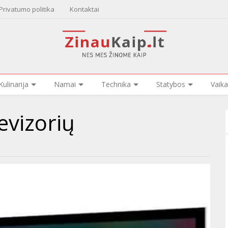
Privatumo politika
Kontaktai
Kulinarija
Namai
Technika
Statybos
Vaika
levizorių