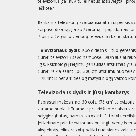
televizorius gali nuvilti, jei nebus atsižvelgta į pirk
ieškote?
Renkantis televizorių svarbiausia atminti penkis s
korpuso dizainą, garso švarumą ir papildomas funkc
iš pirmo žvilgsnio vienodų televizorių kainų skirtu
Televizoriaus dydis
. Kuo didesnis – tuo geresnis
žiūrėti televizorių savo namuose. Dažniausiai reko
ilgis. Psichologų teigimu geriausias atstumas yra 3,
žiūrėti reikia esant 200-300 cm atstumu nuo televi
– žiūrint iš per arti tiesiog matysi blogą vaizdo kok
Televizoriaus dydis ir jūsų kambarys
Paprastai mažesni nei 30 colių (76 cm) televizoria
kuriame nuolat būname ir praleidžiame vakarus ren
nelygios (butas, namas, salės ir t.t.), todėl nereikė
Jei ketinate prie televizoriaus prijungti
namų kino s
akspektais, plius reikėtų palikti nuo sienos keletą c