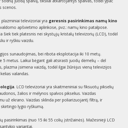
 ir sodrią juodą spalvą, tiksliai atkartojantys spalvas, todėl ypač
s scenos.
plazminiai televizoriai yra
geresnis pasirinkimas namų kino
ngo valdomo apšvietimo aplinkose, pvz.: namų kino patalpose.
ek tiek platesnis nei skystųjų kristalų televizorių (LCD), todėl
iu ir ryškiu vaizdu.
gijos sunaudojimas, bei ribota eksplotacija iki 10 metų.
e 5 metus. Laikui bėgant gali atsirasti juodų dėmelių – dėl
 plazma įsimena vaizdą, todėl ilgai žiūrėjus vieną televizijos
 kelias valandas.
ologija
. LCD televizoriai yra skaitmeniniai su fiksuotų pikselių
 raudonos, žalios ir mėlynos spalvos pikselius. Vaizdas
ž ekrano. Vaizdas sklinda per poliarizuojantį filtrą, ir
 skirtingo lygio ryškumą.
ų pasirinkimas (nuo 15 iki 55 colių įstrižainės). Mažesnieji LCD
 santykio variantai.