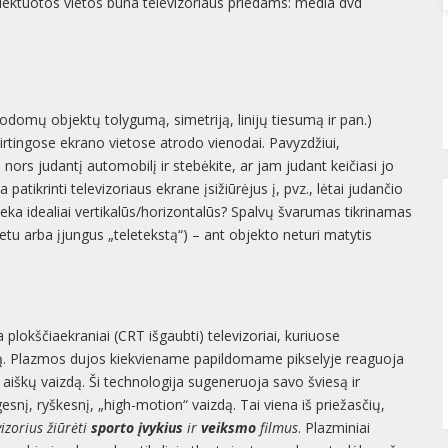
mplektuotos vietos būna televizoriaus priedams: media dvd
rodomų objektų tolygumą, simetriją, linijų tiesumą ir pan.)
skirtingose ekrano vietose atrodo vienodai. Pavyzdžiui,
nors judantį automobilį ir stebėkite, ar jam judant keičiasi jo
patikrinti televizoriaus ekrane įsižiūrėjus į, pvz., lėtai judančio
ieka idealiai vertikalūs/horizontalūs? Spalvų švarumas tikrinamas
metu arba įjungus „teletekstą“) – ant objekto neturi matytis
ra plokščiaekraniai (CRT išgaubti) televizoriai, kuriuose
są. Plazmos dujos kiekviename papildomame pikselyje reaguoja
ai aiškų vaizdą. Ši technologija sugeneruoja savo šviesą ir
gesnį, ryškesnį, „high-motion“ vaizdą. Tai viena iš priežasčių,
izorius žiūrėti
sporto įvykius
ir
veiksmo
filmus
. Plazminiai