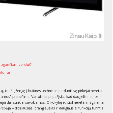
augančiam verslui?
dorius
ą, todėl įžengę į buitinės technikos parduotuvę pirkėjai neretai
amos” pranešime. Vartotojai pripažįsta, kad daugelis naujos
rkėjui dar sunkiai suvokiamos. O kokybę iki šiol neretai mėginama
spėja – didžiausias, brangiausias ir daugiausiai funkcijų turintis