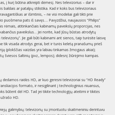
 į kurį būtina atkreipti dėmesį. Nes televizorius – dar ir
ais baldais ar patalpų stilistika. Kad ir koks bus televizoriaus
ravagantiškas ar išimtinis, – ne visi modeliai gali tikti prie
ario puošmena pats iš savęs…. Pavyzdžiui, naujausios “Philips”
ais rėmais, atitinkančiais kabinamų paveikslų proporcijas, nes
os kabančius paveikslus… Jei norite, kad Jūsų būstas atrodytų
 televizorių”. Jie gali būti kabinami ant sienos, taip turėsite laisvę
s ne tik visada atrodys gerai, bet ir turės keletą pranašumų prieš
iją (plokščias vaizdas yra labiau tinkamas žmogaus akiai);
kitų šviesos šaltinių (pvz., lempos); didesnį žiūrėjimo kampas.
ių dedamos raidės HD, ar kuo geresni televizoriai su “HD Ready”
ransliacijos formato, ir nesigilinant į technologinius niuansus,
s būtent dėl HD. Tad jei tikite technologijų ateitimi ir tikitės
e užrašo HD.
 dviejų galimybių: televizorių su įmontuotu skaitmeniniu derintuvu