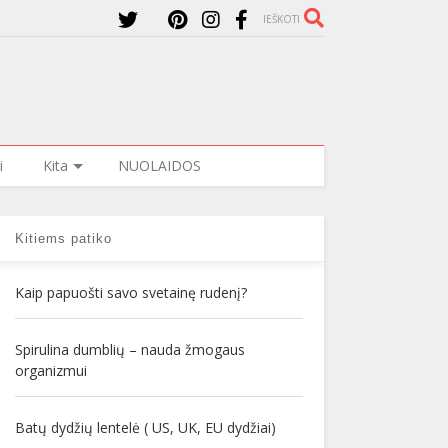
IEŠKOTI
i
Kita
NUOLAIDOS
Kitiems patiko
Kaip papuošti savo svetainę rudenį?
Spirulina dumblių – nauda žmogaus
organizmui
Batų dydžių lentelė ( US, UK, EU dydžiai)