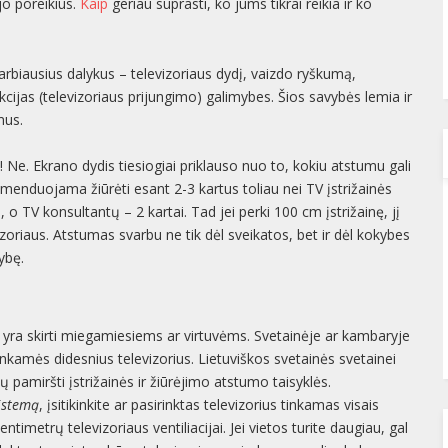
ėjo poreikius.
Kaip
geriau suprasti, ko jums tikrai reikia ir ko
varbiausius dalykus – televizoriaus dydį, vaizdo ryškumą,
ijas (televizoriaus prijungimo) galimybes. Šios savybės lemia ir
mus.
! Ne. Ekrano dydis tiesiogiai priklauso nuo to, kokiu atstumu gali
menduojama žiūrėti esant 2-3 kartus toliau nei TV įstrižainės
 o TV konsultantų – 2 kartai. Tad jei perki 100 cm įstrižainę, jį
zoriaus. Atstumas svarbu ne tik dėl sveikatos, bet ir dėl kokybes
ybę.
i yra skirti miegamiesiems ar virtuvėms. Svetainėje ar kambaryje
kamės didesnius televizorius. Lietuviškos svetainės svetainei
tų pamiršti įstrižainės ir žiūrėjimo atstumo taisyklės.
istemą
, įsitikinkite ar pasirinktas televizorius tinkamas visais
entimetrų televizoriaus ventiliacijai. Jei vietos turite daugiau, gal