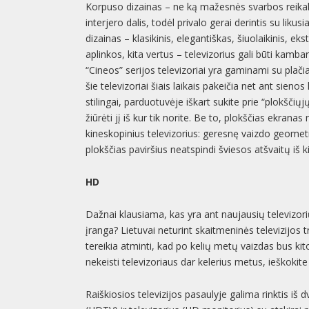
Korpuso dizainas – ne ką mažesnės svarbos reikalas,
interjero dalis, todėl privalo gerai derintis su likusi
dizainas – klasikinis, elegantiškas, šiuolaikinis, ekst
aplinkos, kita vertus – televizorius gali būti kamb
“Cineos” serijos televizoriai yra gaminami su plači
šie televizoriai šiais laikais pakeičia net ant sien
stilingai, parduotuvėje iškart sukite prie “plokščiųjų
žiūrėti jį iš kur tik norite. Be to, plokščias ekrana
kineskopinius televizorius: geresnę vaizdo geometr
plokščias paviršius neatspindi šviesos atšvaitų iš 
HD
Dažnai klausiama, kas yra ant naujausių televizor
įranga? Lietuvai neturint skaitmeninės televizijos t
tereikia atminti, kad po kelių metų vaizdas bus kitok
nekeisti televizoriaus dar kelerius metus, ieškokit
Raiškiosios televizijos pasaulyje galima rinktis iš