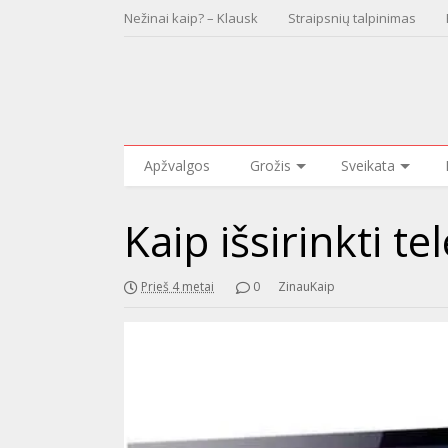
Nežinai kaip? – Klausk
Straipsnių talpinimas
Apžvalgos
Grožis
Sveikata
Kaip išsirinkti te
Prieš 4 metai
0
ZinauKaip