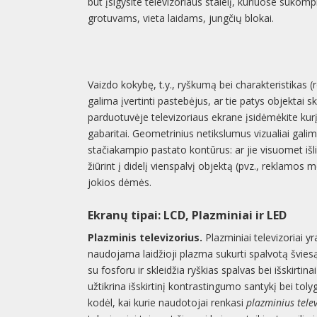
būt įsigysite televizoriaus stalelį, kuriuose suko
grotuvams, vieta laidams, jungčių blokai.
Vaizdo kokybę, t.y., ryškumą bei charakteristikas (
galima įvertinti pastebėjus, ar tie patys objektai 
parduotuvėje televizoriaus ekrane įsidėmėkite kurį 
gabaritai. Geometrinius netikslumus vizualiai galima 
stačiakampio pastato kontūrus: ar jie visuomet išl
žiūrint į didelį vienspalvį objektą (pvz., reklamos 
jokios dėmės.
Ekranų tipai: LCD, Plazminiai ir LED
Plazminis televizorius.
Plazminiai televizoriai y
naudojama laidžioji plazma sukurti spalvotą švie
su fosforu ir skleidžia ryškias spalvas bei išskirtin
užtikrina išskirtinį kontrastingumo santykį bei toly
kodėl, kai kurie naudotojai renkasi
plazminius telev