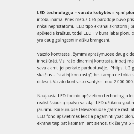
LED technologija – vaizdo kokybės
ir ypač
plo
ir tobulinama. Prieš metus CES parodoje buvo prist
rinkai nepristatomi. LED tipo ekranai skirstomi į p
apšviečia kraštus, todėl LED TV būna labai ploni
,
o
yra daug galingesni ir aišku brangesni.
Vaizdo kontrastai, žymimi aprašymuose daug didesni
ir nežiūrėti. Visi rašo dinaminį kontrastą, ir patį m
sava akimi, jei perkate parduotuvėje. Philips, LG g
skaičius – “statinį kontrastą”, bet tampa ne tokiais 
didesnį. Vaizdo kontrasto santykis nuo 2 000 000:1
Naujausia LED foninio apšvietimo technologija leid
realistiškiausių spalvų vaizdą. LED užtikrina ypati
įžiūrimi. Kai kuriuose televizoriuose galime ras
LED fono apšvietimas leidžia pagaminti ypač ploną 
ekranai taip pat kabinami ant sienos, tik šie yra 5 