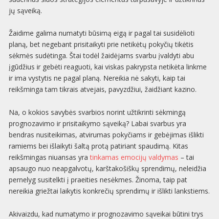
jų sąveiką.
Žaidime galima numatyti būsimą eigą ir pagal tai susidėlioti
planą, bet negebant prisitaikyti prie netikėtų pokyčių tikėtis
sėkmės sudėtinga. Štai todėl žaidėjams svarbu įvaldyti abu
įgūdžius ir gebėti reaguoti, kai viskas pakrypsta netikėta linkme
ir ima vystytis ne pagal planą. Nereikia nė sakyti, kaip tai
reikšminga tam tikrais atvejais, pavyzdžiui, žaidžiant kazino.
Na, o kokios savybės svarbios norint užtikrinti sėkmingą
prognozavimo ir prisitaikymo sąveiką? Labai svarbus yra
bendras nusiteikimas, atvirumas pokyčiams ir gebėjimas išlikti
ramiems bei išlaikyti šaltą protą patiriant spaudimą. Kitas
reikšmingas niuansas yra
tinkamas emocijų valdymas
– tai
apsaugo nuo neapgalvotų, karštakošiškų sprendimų, neleidžia
pernelyg susitelkti į praeities nesėkmes. Žinoma, taip pat
nereikia griežtai laikytis konkrečių sprendimų ir išlikti lankstiems.
Akivaizdu, kad numatymo ir prognozavimo sąveikai būtini trys