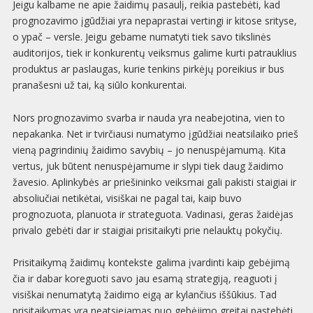
Jeigu kalbame ne apie žaidimų pasaulį, reikia pastebėti, kad
prognozavimo įgūdžiai yra nepaprastai vertingi ir kitose srityse,
o ypač – versle. Jeigu gebame numatyti tiek savo tikslinės
auditorijos, tiek ir konkurentų veiksmus galime kurti patrauklius
produktus ar paslaugas, kurie tenkins pirkėjų poreikius ir bus
pranašesni už tai, ką siūlo konkurentai.
Nors prognozavimo svarba ir nauda yra neabejotina, vien to
nepakanka. Net ir tvirčiausi numatymo įgūdžiai neatsilaiko prieš
vieną pagrindinių žaidimo savybių – jo nenuspėjamumą. Kita
vertus, juk būtent nenuspėjamume ir slypi tiek daug žaidimo
žavesio. Aplinkybės ar priešininko veiksmai gali pakisti staigiai ir
absoliučiai netikėtai, visiškai ne pagal tai, kaip buvo
prognozuota, planuota ir strateguota. Vadinasi, geras žaidėjas
privalo gebėti dar ir staigiai prisitaikyti prie nelauktų pokyčių.
Prisitaikymą žaidimų kontekste galima įvardinti kaip gebėjimą
čia ir dabar koreguoti savo jau esamą strategiją, reaguoti į
visiškai nenumatytą žaidimo eigą ar kylančius iššūkius. Tad
prisitaikymas yra neatsiejamas nuo gebėjimo greitai pastebėti