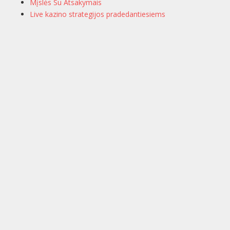
Mįslės Su Atsakymais
Live kazino strategijos pradedantiesiems