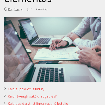
Prieš 1 metai
0
ZinauKaip
Kaip supakuoti siuntinį
Kaip išvengti sukčių apgaulės?
Kaip pasidaryti stilingą vazą iš butelio