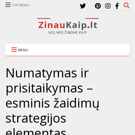
TOP MENIU
MENIU
Numatymas ir
prisitaikymas –
esminis žaidimų
strategijos
elementas