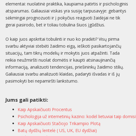
elementai: nuolatinė praktika, kaupiama patirtis ir psichologinis
atsparumas. Galiausiai viskas yra susiję tarpusavyje: gebantys
sėkmingai prognozuoti ir į pokyčius reaguoti žaidėjai ne tik
gerai pasirodo, bet ir toliau tobulina šiuos įgūdžius.
O kaip juos apskritai tobulinti ir nuo ko pradėti? Visų pirma
svarbu aktyviai stebėti žaidimo eigą, ieškoti pasikartojančių
situacijų, tam tikrų modelių ir mokytis juos atpažinti. Tada
reikia neužmiršti nuolat domėtis ir kaupti atsinaujinančią
informaciją, analizuoti tendencijas, priešininkų žaidimo stilių.
Galiausiai svarbu analizuoti klaidas, padaryti išvadas ir iš jų
pasimokyti bei nepamiršti lankstumo.
Jums gali patikti:
Kaip Apskaičiuoti Procentus
Psichologija už internetinių kazino: kodėl lietuviai taip domisi
Kaip Apskaičiuoti Stačiojo Trikampio Plotą
Batų dydžių lentelė ( US, UK, EU dydžiai)