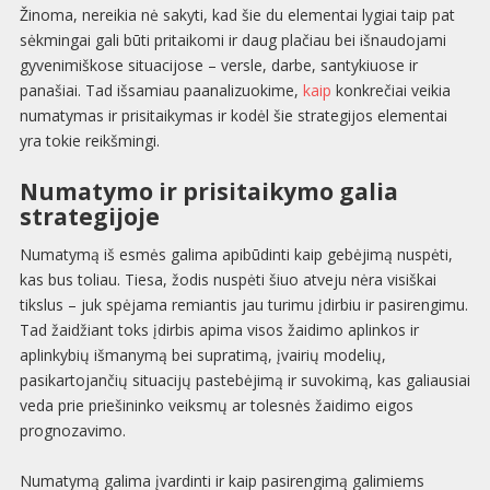
Žinoma, nereikia nė sakyti, kad šie du elementai lygiai taip pat
sėkmingai gali būti pritaikomi ir daug plačiau bei išnaudojami
gyvenimiškose situacijose – versle, darbe, santykiuose ir
panašiai. Tad išsamiau paanalizuokime,
kaip
konkrečiai veikia
numatymas ir prisitaikymas ir kodėl šie strategijos elementai
yra tokie reikšmingi.
Numatymo ir prisitaikymo galia
strategijoje
Numatymą iš esmės galima apibūdinti kaip gebėjimą nuspėti,
kas bus toliau. Tiesa, žodis nuspėti šiuo atveju nėra visiškai
tikslus – juk spėjama remiantis jau turimu įdirbiu ir pasirengimu.
Tad žaidžiant toks įdirbis apima visos žaidimo aplinkos ir
aplinkybių išmanymą bei supratimą, įvairių modelių,
pasikartojančių situacijų pastebėjimą ir suvokimą, kas galiausiai
veda prie priešininko veiksmų ar tolesnės žaidimo eigos
prognozavimo.
Numatymą galima įvardinti ir kaip pasirengimą galimiems