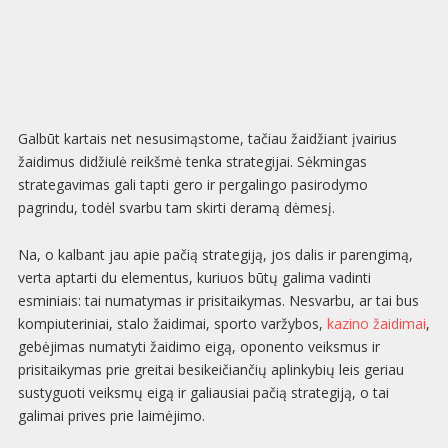
Galbūt kartais net nesusimąstome, tačiau žaidžiant įvairius
žaidimus didžiulė reikšmė tenka strategijai. Sėkmingas
strategavimas gali tapti gero ir pergalingo pasirodymo
pagrindu, todėl svarbu tam skirti deramą dėmesį.
Na, o kalbant jau apie pačią strategiją, jos dalis ir parengimą,
verta aptarti du elementus, kuriuos būtų galima vadinti
esminiais: tai numatymas ir prisitaikymas. Nesvarbu, ar tai bus
kompiuteriniai, stalo žaidimai, sporto varžybos,
kazino žaidimai
,
gebėjimas numatyti žaidimo eigą, oponento veiksmus ir
prisitaikymas prie greitai besikeičiančių aplinkybių leis geriau
sustyguoti veiksmų eigą ir galiausiai pačią strategiją, o tai
galimai prives prie laimėjimo.