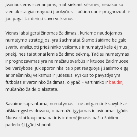
įvairiausiems scenarijams, mat siekiant sėkmės, nepakanka
vien tik staigiai reaguoti į pokyčius – būtina dar ir prognozuoti ir
jau pagal tai derinti savo veiksmus.
Vienas labai gerai žinomas žaidimas,, kuriame naudojamos
numatymo strategijos, yra šachmatai. Šiame žaidime be galo
svarbu analizuoti priešininko veiksmus ir numatyti kelis ėjimus į
priekį, nes tai stipriai lemia žaidimo sėkmę. Tačiau numatymas
ir prognozavimas yra ne mažiau svarbūs ir kituose žaidimuose
bei varžybose. Juk sportininkai taip pat reaguoja į žaidimo eigą
ar priešininkų veiksmus ir judesius. Ryškus to pavyzdys yra
futbolas ir vartininko žaidimas, o ypač – vartininko ir
baudinį
mušančio žaidėjo akistata.
Savaime suprantama, numatymas – ne antgamtinė savybė ar
aiškiaregystės dovana, o pamažu įgyjamas ir lavinamas įgūdis.
Nuosekliai kaupiama patirtis ir domėjimasis pačiu žaidimu
padeda šį įgūdį stiprinti.