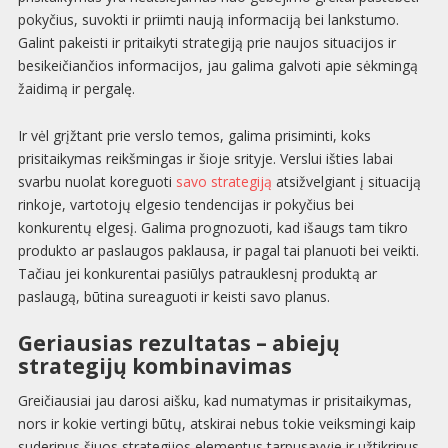
pokyčius, suvokti ir priimti naują informaciją bei lankstumo.
Galint pakeisti ir pritaikyti strategiją prie naujos situacijos ir
besikeičiančios informacijos, jau galima galvoti apie sėkmingą
žaidimą ir pergalę.
Ir vėl grįžtant prie verslo temos, galima prisiminti, koks
prisitaikymas reikšmingas ir šioje srityje. Verslui išties labai
svarbu nuolat koreguoti
savo strategiją
atsižvelgiant į situaciją
rinkoje, vartotojų elgesio tendencijas ir pokyčius bei
konkurentų elgesį. Galima prognozuoti, kad išaugs tam tikro
produkto ar paslaugos paklausa, ir pagal tai planuoti bei veikti.
Tačiau jei konkurentai pasiūlys patrauklesnį produktą ar
paslaugą, būtina sureaguoti ir keisti savo planus.
Geriausias rezultatas – abiejų
strategijų kombinavimas
Greičiausiai jau darosi aišku, kad numatymas ir prisitaikymas,
nors ir kokie vertingi būtų, atskirai nebus tokie veiksmingi kaip
suderinus šiuos strategijos elementus tarpusavyje ir užtikrinus