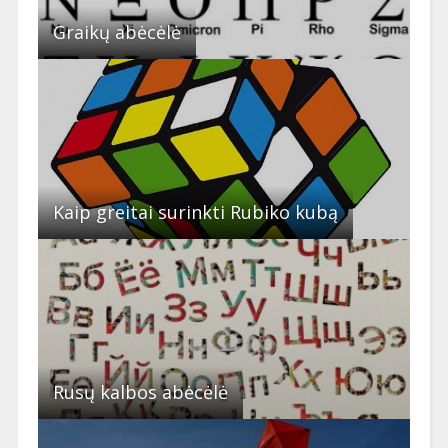
Graikų abėcėlė
Kaip greitai surinkti Rubiko kubą
Rusų kalbos abėcėlė