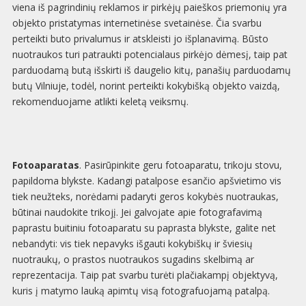
viena iš pagrindinių reklamos ir pirkėjų paieškos priemonių yra
objekto pristatymas internetinėse svetainėse. Čia svarbu
perteikti buto privalumus ir atskleisti jo išplanavimą. Būsto
nuotraukos turi patraukti potencialaus pirkėjo dėmesį, taip pat
parduodamą butą išskirti iš daugelio kitų, panašių parduodamų
butų Vilniuje, todėl, norint perteikti kokybišką objekto vaizdą,
rekomenduojame atlikti keletą veiksmų.
Fotoaparatas
. Pasirūpinkite geru fotoaparatu, trikoju stovu,
papildoma blykste. Kadangi patalpose esančio apšvietimo vis
tiek neužteks, norėdami padaryti geros kokybės nuotraukas,
būtinai naudokite trikojį. Jei galvojate apie fotografavimą
paprastu buitiniu fotoaparatu su paprasta blykste, galite net
nebandyti: vis tiek nepavyks išgauti kokybiškų ir šviesių
nuotraukų, o prastos nuotraukos sugadins skelbimą ar
reprezentacija. Taip pat svarbu turėti plačiakampį objektyvą,
kuris į matymo lauką apimtų visą fotografuojamą patalpą.