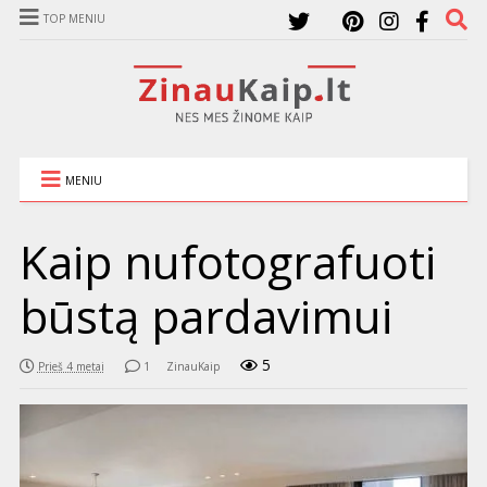
TOP MENIU
MENIU
Kaip nufotografuoti
būstą pardavimui
5
Prieš 4 metai
1
ZinauKaip