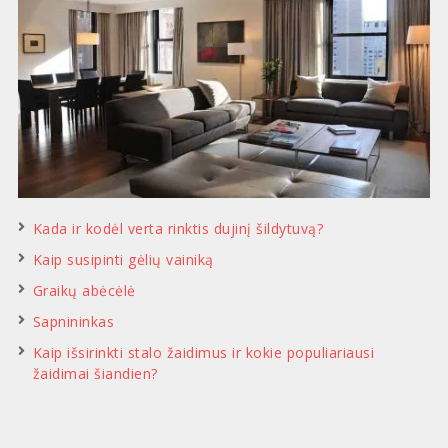
Kada ir kodėl verta rinktis dujinį šildytuvą?
Kaip susipinti gėlių vainiką
Graikų abėcėlė
Sapnininkas
Kaip išsirinkti stalo žaidimus ir kokie populiariausi
žaidimai šiandien?