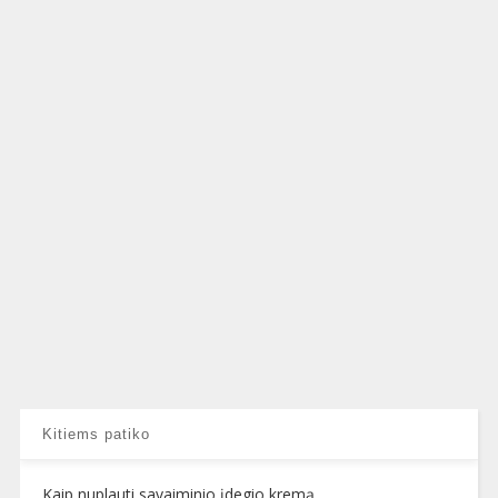
Kitiems patiko
Kaip nuplauti savaiminio įdegio kremą