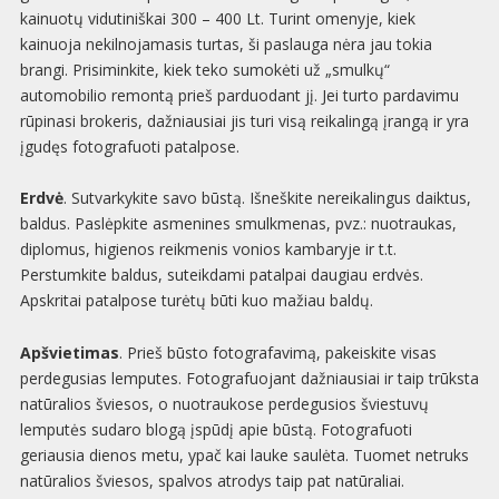
kainuotų vidutiniškai 300 – 400 Lt. Turint omenyje, kiek
kainuoja nekilnojamasis turtas, ši paslauga nėra jau tokia
brangi. Prisiminkite, kiek teko sumokėti už „smulkų“
automobilio remontą prieš parduodant jį. Jei turto pardavimu
rūpinasi brokeris, dažniausiai jis turi visą reikalingą įrangą ir yra
įgudęs fotografuoti patalpose.
Erdvė
. Sutvarkykite savo būstą. Išneškite nereikalingus daiktus,
baldus. Paslėpkite asmenines smulkmenas, pvz.: nuotraukas,
diplomus, higienos reikmenis vonios kambaryje ir t.t.
Perstumkite baldus, suteikdami patalpai daugiau erdvės.
Apskritai patalpose turėtų būti kuo mažiau baldų.
Apšvietimas
. Prieš būsto fotografavimą, pakeiskite visas
perdegusias lemputes. Fotografuojant dažniausiai ir taip trūksta
natūralios šviesos, o nuotraukose perdegusios šviestuvų
lemputės sudaro blogą įspūdį apie būstą. Fotografuoti
geriausia dienos metu, ypač kai lauke saulėta. Tuomet netruks
natūralios šviesos, spalvos atrodys taip pat natūraliai.