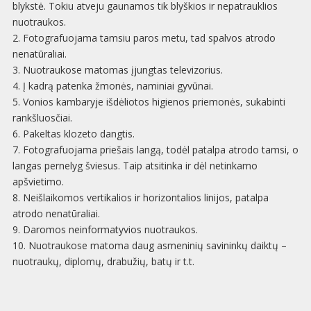
blykstė. Tokiu atveju gaunamos tik blyškios ir nepatrauklios
nuotraukos.
2. Fotografuojama tamsiu paros metu, tad spalvos atrodo
nenatūraliai.
3. Nuotraukose matomas įjungtas televizorius.
4. Į kadrą patenka žmonės, naminiai gyvūnai.
5. Vonios kambaryje išdėliotos higienos priemonės, sukabinti
rankšluosčiai.
6. Pakeltas klozeto dangtis.
7. Fotografuojama priešais langą, todėl patalpa atrodo tamsi, o
langas pernelyg šviesus. Taip atsitinka ir dėl netinkamo
apšvietimo.
8. Neišlaikomos vertikalios ir horizontalios linijos, patalpa
atrodo nenatūraliai.
9. Daromos neinformatyvios nuotraukos.
10. Nuotraukose matoma daug asmeninių savininkų daiktų –
nuotraukų, diplomų, drabužių, batų ir t.t.