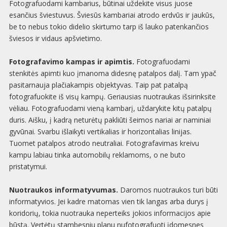
Fotografuodami kambarius, būtinai uždekite visus juose
esančius šviestuvus. Šviesūs kambariai atrodo erdvūs ir jaukūs,
be to nebus tokio didelio skirtumo tarp iš lauko patenkančios
šviesos ir vidaus apšvietimo.
Fotografavimo kampas ir apimtis.
Fotografuodami
stenkitės apimti kuo įmanoma didesnę patalpos dalį. Tam ypač
pasitarnauja plačiakampis objektyvas. Taip pat patalpą
fotografuokite iš visų kampų. Geriausias nuotraukas išsirinksite
vėliau. Fotografuodami vieną kambarį, uždarykite kitų patalpų
duris. Aišku, į kadrą neturėtų pakliūti šeimos nariai ar naminiai
gyvūnai. Svarbu išlaikyti vertikalias ir horizontalias linijas.
Tuomet patalpos atrodo neutraliai. Fotografavimas kreivu
kampu labiau tinka automobilų reklamoms, o ne buto
pristatymui.
Nuotraukos informatyvumas.
Daromos nuotraukos turi būti
informatyvios. Jei kadre matomas vien tik langas arba durys į
koridorių, tokia nuotrauka neperteiks jokios informacijos apie
būstą. Vertėtų stambesniu planu nufotografuoti įdomesnes