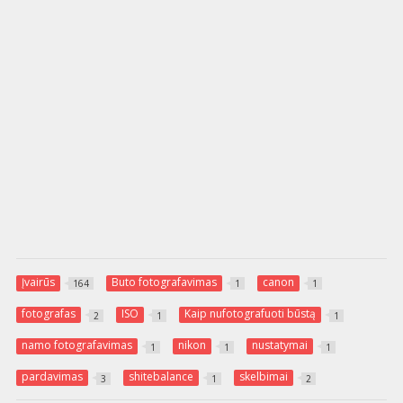
Įvairūs
Buto fotografavimas
canon
164
1
1
fotografas
ISO
Kaip nufotografuoti būstą
2
1
1
namo fotografavimas
nikon
nustatymai
1
1
1
pardavimas
shitebalance
skelbimai
3
1
2