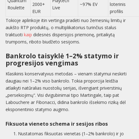
Quantum
Playtech
2000+
~97% EV
loterinis
Roulette
Live
EUR
profilis
Tokioje aplinkoje itin vertinga pradėti nuo žemesnių limitų ir
aukšto RTP produktų, o multiplikatorius turinčius stalus
traktuoti
kaip
didesnės dispersijos priemonę, pritaikytą
trumpoms, riboto biudžeto sesijoms.
Bankrolo taisyklė 1–2% statymo ir
progresijos vengimas
Klasikinis konservatyvus metodas – vienam statymui neskirti
daugiau nei 1–2% viso bankrolo. Tokia proporcija leidžia
atlaikyti natūralias nuostolių serijas, išvengiant priverstinių
„persekiojimų“. Visi dvigubinimai tipo Martingale, taip pat
Labouchere ar Fibonacci, didina bankrolo išsekimo riziką dėl
eksponentinio statymo augimo.
Fiksuota vieneto schema ir sesijos ribos
Nustatomas fiksuotas vienetas (1–2% bankrolo) ir jo