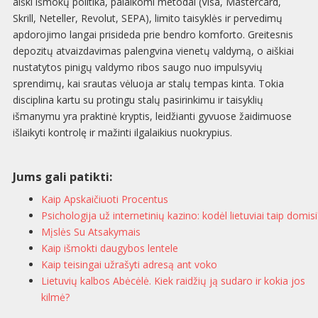
aiški išmokų politika, palaikomi metodai (Visa, Mastercard,
Skrill, Neteller, Revolut, SEPA), limito taisyklės ir pervedimų
apdorojimo langai prisideda prie bendro komforto. Greitesnis
depozitų atvaizdavimas palengvina vienetų valdymą, o aiškiai
nustatytos pinigų valdymo ribos saugo nuo impulsyvių
sprendimų, kai srautas vėluoja ar stalų tempas kinta. Tokia
disciplina kartu su protingu stalų pasirinkimu ir taisyklių
išmanymu yra praktinė kryptis, leidžianti gyvuose žaidimuose
išlaikyti kontrolę ir mažinti ilgalaikius nuokrypius.
Jums gali patikti:
Kaip Apskaičiuoti Procentus
Psichologija už internetinių kazino: kodėl lietuviai taip domisi
Mįslės Su Atsakymais
Kaip išmokti daugybos lentele
Kaip teisingai užrašyti adresą ant voko
Lietuvių kalbos Abėcėlė. Kiek raidžių ją sudaro ir kokia jos
kilmė?