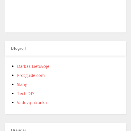
Blogroll
Darbas Lietuvoje
Protguide.com
Slang
Tech DIY
Vadovų atranka
Draugai