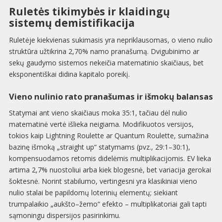
Ruletės tikimybės ir klaidingų
sistemų demistifikacija
Ruletėje kiekvienas sukimasis yra nepriklausomas, o vieno nulio
struktūra užtikrina 2,70% namo pranašumą. Dvigubinimo ar
sekų gaudymo sistemos nekeičia matematinio skaičiaus, bet
eksponentiškai didina kapitalo poreikį.
Vieno nulinio rato pranašumas ir išmokų balansas
Statymai ant vieno skaičiaus moka 35:1, tačiau dėl nulio
matematinė vertė išlieka neigiama. Modifikuotos versijos,
tokios kaip Lightning Roulette ar Quantum Roulette, sumažina
bazinę išmoką „straight up“ statymams (pvz., 29:1–30:1),
kompensuodamos retomis didelėmis multiplikacijomis. EV lieka
artima 2,7% nuostoliui arba kiek blogesnė, bet variacija gerokai
šoktesnė. Norint stabilumo, vertingesni yra klasikiniai vieno
nulio stalai be papildomų loterinių elementų; siekiant
trumpalaikio „aukšto–žemo“ efekto – multiplikatoriai gali tapti
sąmoningu dispersijos pasirinkimu.