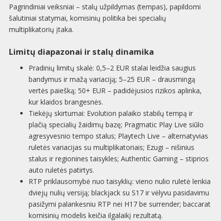
Pagrindiniai veiksniai – stalų užpildymas (tempas), papildomi
šalutiniai statymai, komisinių politika bei specialių
multiplikatorių įtaka.
Limitų diapazonai ir stalų dinamika
Pradinių limitų skalė: 0,5–2 EUR stalai leidžia saugius
bandymus ir mažą variaciją; 5–25 EUR – drausmingą
vertės paiešką; 50+ EUR – padidėjusios rizikos aplinka,
kur klaidos brangesnės.
Tiekėjų skirtumai: Evolution palaiko stabilų tempą ir
plačią specialių žaidimų bazę; Pragmatic Play Live siūlo
agresyvesnio tempo stalus; Playtech Live – alternatyvias
ruletės variacijas su multiplikatoriais; Ezugi – nišinius
stalus ir regionines taisykles; Authentic Gaming – stiprios
auto ruletės patirtys.
RTP priklausomybė nuo taisyklių: vieno nulio ruletė lenkia
dviejų nulių versiją; blackjack su S17 ir vėlyvu pasidavimu
pasižymi palankesniu RTP nei H17 be surrender; baccarat
komisinių modelis keičia ilgalaikį rezultatą.