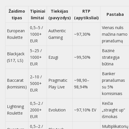
Žaidimo
Tipiniai
Tiekėjas
RTP
Pastaba
tipas
limitai
(pavyzdys)
(apytiksliai)
0,5–5 /
Vienas nulis
European
Authentic
1000+
~97,30%
mažina namo
Roulette
Gaming
EUR
pranašumą
5–25 /
Bazinė
Blackjack
1000+
Ezugi
~99,50%
strategija
(S17, LS)
EUR
būtina
Banker
2–10 /
Baccarat
Pragmatic
~98,90–
pranašumas
5000+
(komisinis)
Play Live
98,94%
su 5%
EUR
komisiniais
0,5–2 /
Keičia
Lightning
2000+
Evolution
~97,10% EV
„straight up“
Roulette
EUR
išmokas
0,5–2 /
Multiplikatorių