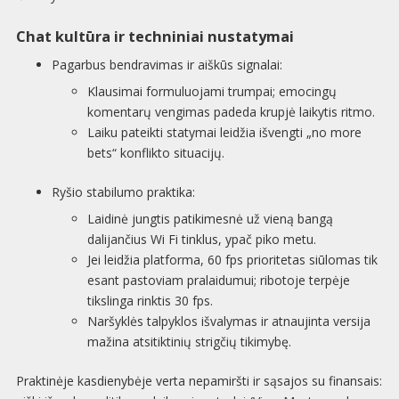
Chat kultūra ir techniniai nustatymai
Pagarbus bendravimas ir aiškūs signalai:
Klausimai formuluojami trumpai; emocingų
komentarų vengimas padeda krupjė laikytis ritmo.
Laiku pateikti statymai leidžia išvengti „no more
bets“ konflikto situacijų.
Ryšio stabilumo praktika:
Laidinė jungtis patikimesnė už vieną bangą
dalijančius Wi Fi tinklus, ypač piko metu.
Jei leidžia platforma, 60 fps prioritetas siūlomas tik
esant pastoviam pralaidumui; ribotoje terpėje
tikslinga rinktis 30 fps.
Naršyklės talpyklos išvalymas ir atnaujinta versija
mažina atsitiktinių strigčių tikimybę.
Praktinėje kasdienybėje verta nepamiršti ir sąsajos su finansais: