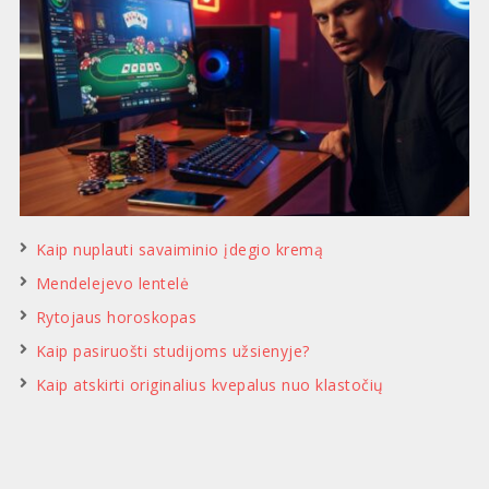
Kaip nuplauti savaiminio įdegio kremą
Mendelejevo lentelė
Rytojaus horoskopas
Kaip pasiruošti studijoms užsienyje?
Kaip atskirti originalius kvepalus nuo klastočių