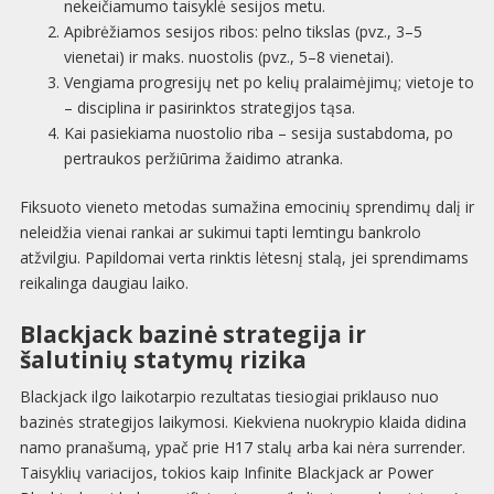
nekeičiamumo taisyklė sesijos metu.
Apibrėžiamos sesijos ribos: pelno tikslas (pvz., 3–5
vienetai) ir maks. nuostolis (pvz., 5–8 vienetai).
Vengiama progresijų net po kelių pralaimėjimų; vietoje to
– disciplina ir pasirinktos strategijos tąsa.
Kai pasiekiama nuostolio riba – sesija sustabdoma, po
pertraukos peržiūrima žaidimo atranka.
Fiksuoto vieneto metodas sumažina emocinių sprendimų dalį ir
neleidžia vienai rankai ar sukimui tapti lemtingu bankrolo
atžvilgiu. Papildomai verta rinktis lėtesnį stalą, jei sprendimams
reikalinga daugiau laiko.
Blackjack bazinė strategija ir
šalutinių statymų rizika
Blackjack ilgo laikotarpio rezultatas tiesiogiai priklauso nuo
bazinės strategijos laikymosi. Kiekviena nuokrypio klaida didina
namo pranašumą, ypač prie H17 stalų arba kai nėra surrender.
Taisyklių variacijos, tokios kaip Infinite Blackjack ar Power