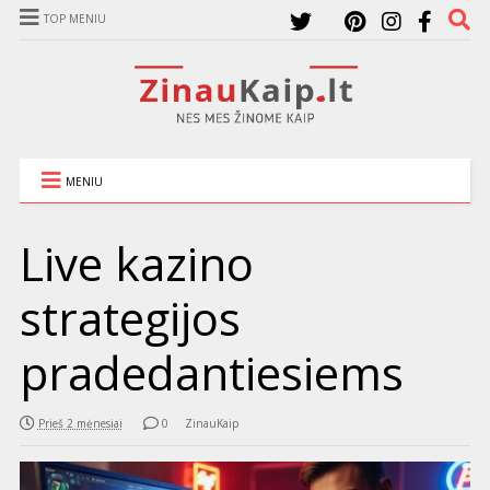
TOP MENIU
MENIU
Live kazino
strategijos
pradedantiesiems
Prieš 2 mėnesiai
0
ZinauKaip