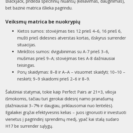
Blackjack, prideda specifinių niuansų (keliavimas, dauginimas),
bet bazinė matrica išlieka pagrindu.
Veiksmų matrica be nuokrypių
Kietos sumos: stovėjimas ties 12 prieš 4–6, 16 prieš 6,
mušti prieš didesnes atverstas kortas, išskyrus surrender
situacijas.
Minkštos sumos: dvigubinimas su A-7 prieš 3–6,
mušimas prieš 9–A; stovėjimas ties A-8 dažniausiai
teisingas.
Porų skaidymas: 8–8 ir A–A – visuomet skaidyti; 10–10 –
neskirti; 9–9 skaidomi prieš 2–6 ir 8–9.
Šalutiniai statymai, tokie kaip Perfect Pairs ar 21+3, vilioja
išmokomis, tačiau turi gerokai didesnį namo pranašumą
(dažniausiai 3–7% ir daugiau, priklausomai nuo lentelės).
Ilgalaikei grąžai efektyvesnis kelias – juos ignoruoti ir investuoti
vienetus į pagrindinį sprendimų medį, ypač kai stalą sudaro
H17 be surrender sąlygų.