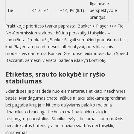
Ilgalaikėje
Tie
8:1 ar 9:1
~14,4% (8:1)
perspektyvoje
brangus
Praktikoje prioriteto tvarka paprasta: Banker > Player >>> Tie.
No-Commission staluose būtina perskaityti taisykles –
sumažinta išmoka už „Banker 6“ gali sumažinti pranašumą tiek,
kad Player tampa artimesnis alternatyvai, nors klasikinis
modelis vis dar remia Banker. Greituose leidimuose, kaip Speed
Baccarat, žemesni vienetai padeda išlaikyti kontrolę.
Etiketas, srauto kokybė ir ryšio
stabilumas
Sklandi sesija prasideda nuo elementaraus etiketo ir techninės
bazės. Mandagumas chate, aiškūs ir laiku atliekami sprendimai
bei pagarba krupjė ir kitiems dalyviams palaiko malonią
dinamiką, o tvarkinga technika mažina klaidų riziką ir
atsijungimų nuostolius. Stabilus ryšys, tinkamas kadrų dažnis
bei adekvatus buferis yra ne mažiau svarbūs nei taisyklių
išmanymas.