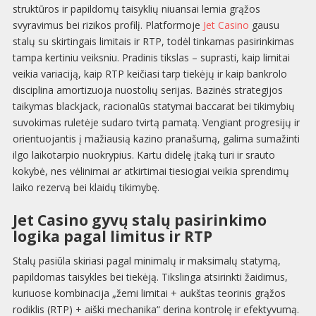
struktūros ir papildomų taisyklių niuansai lemia grąžos
svyravimus bei rizikos profilį. Platformoje
Jet Casino
gausu
stalų su skirtingais limitais ir RTP, todėl tinkamas pasirinkimas
tampa kertiniu veiksniu. Pradinis tikslas – suprasti, kaip limitai
veikia variaciją, kaip RTP keičiasi tarp tiekėjų ir kaip bankrolo
disciplina amortizuoja nuostolių serijas. Bazinės strategijos
taikymas blackjack, racionalūs statymai baccarat bei tikimybių
suvokimas ruletėje sudaro tvirtą pamatą. Vengiant progresijų ir
orientuojantis į mažiausią kazino pranašumą, galima sumažinti
ilgo laikotarpio nuokrypius. Kartu didelę įtaką turi ir srauto
kokybė, nes vėlinimai ar atkirtimai tiesiogiai veikia sprendimų
laiko rezervą bei klaidų tikimybę.
Jet Casino gyvų stalų pasirinkimo
logika pagal limitus ir RTP
Stalų pasiūla skiriasi pagal minimalų ir maksimalų statymą,
papildomas taisykles bei tiekėją. Tikslinga atsirinkti žaidimus,
kuriuose kombinacija „žemi limitai + aukštas teorinis grąžos
rodiklis (RTP) + aiški mechanika“ derina kontrolę ir efektyvumą.