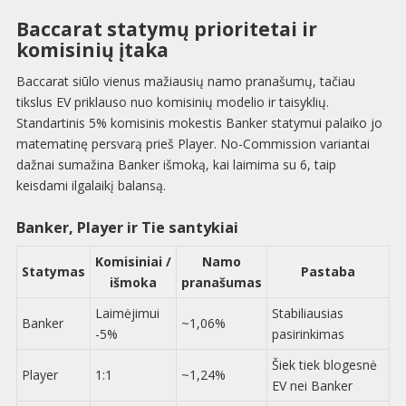
Baccarat statymų prioritetai ir
komisinių įtaka
Baccarat siūlo vienus mažiausių namo pranašumų, tačiau
tikslus EV priklauso nuo komisinių modelio ir taisyklių.
Standartinis 5% komisinis mokestis Banker statymui palaiko jo
matematinę persvarą prieš Player. No-Commission variantai
dažnai sumažina Banker išmoką, kai laimima su 6, taip
keisdami ilgalaikį balansą.
Banker, Player ir Tie santykiai
Komisiniai /
Namo
Statymas
Pastaba
išmoka
pranašumas
Laimėjimui
Stabiliausias
Banker
~1,06%
-5%
pasirinkimas
Šiek tiek blogesnė
Player
1:1
~1,24%
EV nei Banker