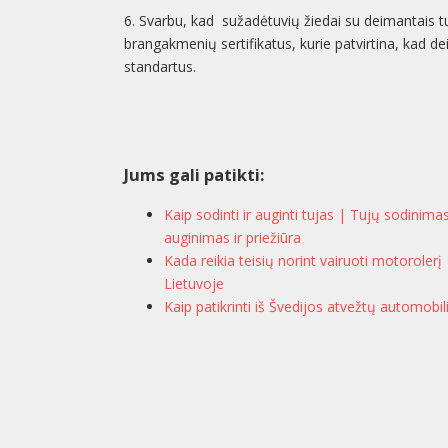
6. Svarbu, kad sužadėtuvių žiedai su deimantais 
brangakmenių sertifikatus, kurie patvirtina, kad d
standartus.
Jums gali patikti:
Kaip sodinti ir auginti tujas | Tujų sodinima
auginimas ir priežiūra
Kada reikia teisių norint vairuoti motorolerį
Lietuvoje
Kaip patikrinti iš Švedijos atvežtų automobil