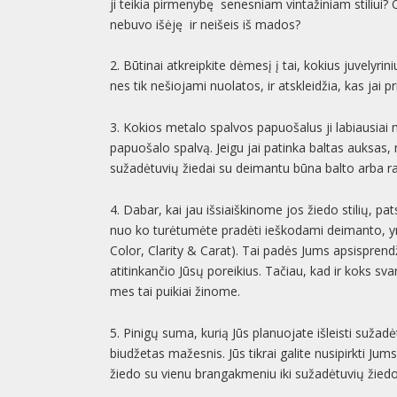
ji teikia pirmenybę senesniam vintažiniam stiliui? O
nebuvo išėję ir neišeis iš mados?
2. Būtinai atkreipkite dėmesį į tai, kokius juvelyri
nes tik nešiojami nuolatos, ir atskleidžia, kas jai pr
3. Kokios metalo spalvos papuošalus ji labiausia
papuošalo spalvą. Jeigu jai patinka baltas auksas,
sužadėtuvių žiedai su deimantu būna balto arba r
4. Dabar, kai jau išsiaiškinome jos žiedo stilių, pat
nuo ko turėtumėte pradėti ieškodami deimanto, yra
Color, Clarity & Carat). Tai padės Jums apsisprendž
atitinkančio Jūsų poreikius. Tačiau, kad ir koks svar
mes tai puikiai žinome.
5. Pinigų suma, kurią Jūs planuojate išleisti sužad
biudžetas mažesnis. Jūs tikrai galite nusipirkti Ju
žiedo su vienu brangakmeniu iki sužadėtuvių žied