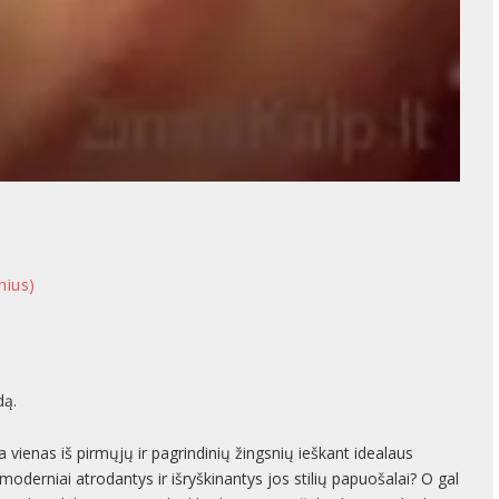
nius)
dą.
yra vienas iš pirmųjų ir pagrindinių žingsnių ieškant idealaus
 moderniai atrodantys ir išryškinantys jos stilių papuošalai? O gal