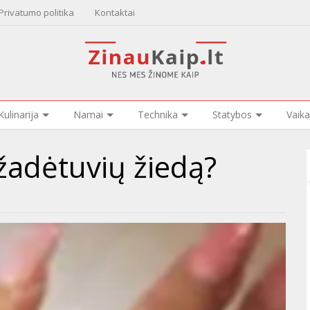
Privatumo politika
Kontaktai
Kulinarija
Namai
Technika
Statybos
Vaika
užadėtuvių žiedą?