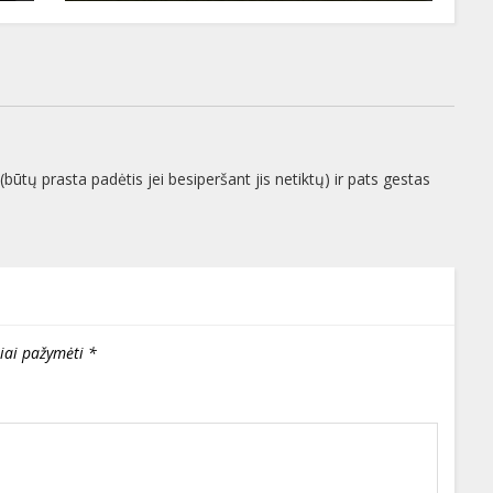
ūtų prasta padėtis jei besiperšant jis netiktų) ir pats gestas
liai pažymėti
*