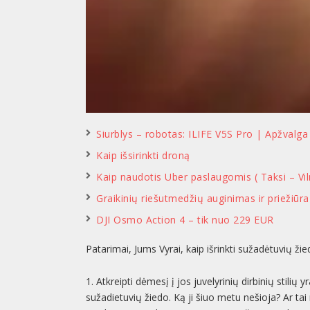
Siurblys – robotas: ILIFE V5S Pro | Apžvalga
Kaip išsirinkti droną
Kaip naudotis Uber paslaugomis ( Taksi – Vil
Graikinių riešutmedžių auginimas ir priežiūra
DJI Osmo Action 4 – tik nuo 229 EUR
Patarimai, Jums Vyrai, kaip išrinkti sužadėtuvių žie
1. Atkreipti dėmesį į jos juvelyrinių dirbinių stilių 
sužadietuvių žiedo. Ką ji šiuo metu nešioja? Ar tai