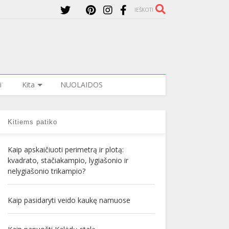
IEŠKOTI
i
Kita
NUOLAIDOS
Kitiems patiko
Kaip apskaičiuoti perimetrą ir plotą:
kvadrato, stačiakampio, lygiašonio ir
nelygiašonio trikampio?
Kaip pasidaryti veido kaukę namuose