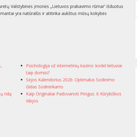
turėtų Valstybinės įmonės „Lietuvos prabavimo rūmai“ išduotus
eimantai yra natūralūs ir atitinka aukštus mūsų kokybės
s,
Psichologija už internetinių kazino: kodėl lietuviai
taip domisi?
Sėjos Kalendorius 2026: Optimalus Sodinimo
Gidas Sodininkams
ių ridą
Kaip Originaliai Padovanoti Pinigus: 6 Kūrybiškos
Idėjos