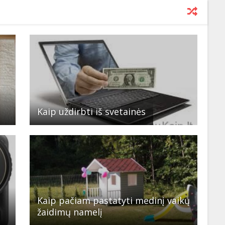
Kaip uždirbti iš svetainės
Kaip pačiam pastatyti medinį vaikų
žaidimų namelį