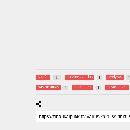
Įvairūs
auskines ziedas
juvelyras
164
1
1
pasipirsimas
suzadetine
suzadetuves
1
1