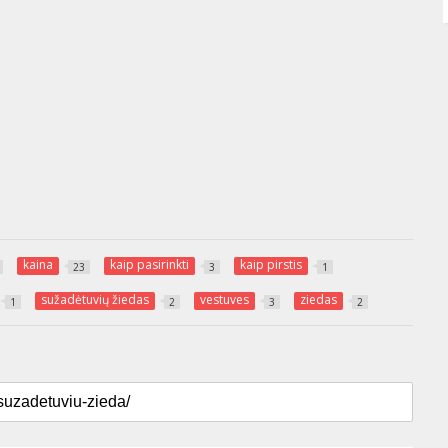
kaina
kaip pasirinkti
kaip pirstis
23
3
1
sužadėtuvių žiedas
vestuves
ziedas
1
2
3
2