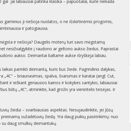
 gal jai labiausiai patinka klasika – papuošalai, kurie niekada
nius gaminius ji nešioja nuolatos, o ne išskirtinėmis progomis,
iimtiniausia ir patogiausia.
i mėgsta ir nešioja? Daugelis moterų turi savo mėgstamą
 net nesižvalgykite į raudono ar geltono aukso žiedus. Paprastai
audono aukso. Deimantai baltame aukse išryškėja labiau.
s laikas parinkti deimantą, kuris bus žiede. Pagrindinis dalykas,
 „4C“ – briaunavimas, spalva, švarumas ir karatai (angl. Cut,
iant ir ieškant geriausios kainos ir kokybes santykio, labiausiai
bus būtų „4C“, atminkite, kad grožis yra vienintelis teisėjas. Ir
ėtuvių žiedui – svarbiausias aspektas. Nesujaudinkite, jei Jūsų
ms prieinamą sužadėtuvių žiedą. Yra daug puikių pasirinkimų: nuo
o su daug smulkių deimantukų.