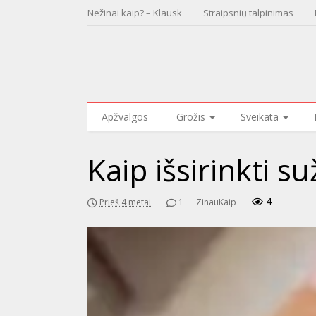
Nežinai kaip? – Klausk
Straipsnių talpinimas
Apžvalgos
Grožis
Sveikata
Kaip išsirinkti s
4
Prieš 4 metai
1
ZinauKaip