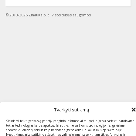
© 2013-2026 ZinauKaip.lt . Visos teisės saugomos
Tvarkyti sutikimą
Siekdami teikti geriausią patirtį, įrenginio informacijai saugoti ir (arba) pasiekti naudojame
tokias technologijas kaip slapukus. Jei sutiksime su šiomis technologijomis, galėsime
apdoroti duomenis, tokius kaip naršymo elgsena arba unikalūs ID šioje svetainėje.
Nesutikimas arba sutikimo atšaukimas gali neigiamai paveikti tam tikras funkcijas ir