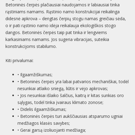
Betoninės čerpės plačiausiai naudojamos ir labiausiai tinka
rąstiniams namams. Rąstinio namo konstrukcijai reikalinga
didesnė apkrova – dengtas čerpių stogu namas greičiau sėda,
o ir pati rąstinio namo idėja reikalauja ekologiškos stogo
dangos. Betoninės čerpės taip pat tinka ir lengviems
karkasiniams namams. Jos sugeria vibracijas, suteikia
konstrukcijoms stabilumo.
Kiti privalumai:
• Ilgaamžiškumas;
• Betoninės čerpės yra labai patvarios mechaniškai, todėl
nesunkiai atlaiko sniegą, liūtis ir vėjo apkrovas;
• Jos nesunkiai išlaiko šalčius, kaitrą ir kitas sunkias oro
sąlygas, todėl tinka įvairaus klimato zonose;
• Didelis ilgaamžiškumas;
• Betoninės čerpės turi aukščiausias atsparumo ugniai
medžiagos klasės savybes;
• Gerai garsą izoliuojanti medžiaga;