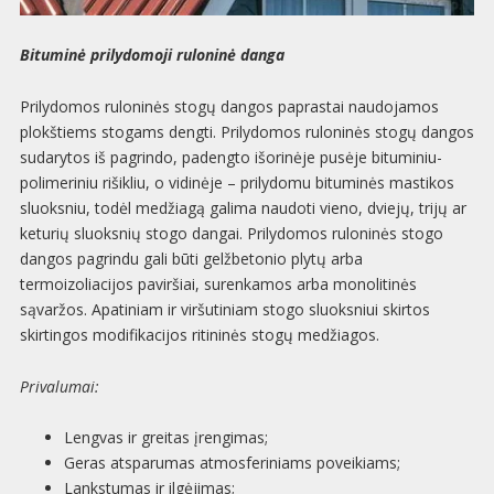
Bituminė prilydomoji ruloninė danga
Prilydomos ruloninės stogų dangos paprastai naudojamos
plokštiems stogams dengti. Prilydomos ruloninės stogų dangos
sudarytos iš pagrindo, padengto išorinėje pusėje bituminiu-
polimeriniu rišikliu, o vidinėje – prilydomu bituminės mastikos
sluoksniu, todėl medžiagą galima naudoti vieno, dviejų, trijų ar
keturių sluoksnių stogo dangai. Prilydomos ruloninės stogo
dangos pagrindu gali būti gelžbetonio plytų arba
termoizoliacijos paviršiai, surenkamos arba monolitinės
sąvaržos. Apatiniam ir viršutiniam stogo sluoksniui skirtos
skirtingos modifikacijos ritininės stogų medžiagos.
Privalumai:
Lengvas ir greitas įrengimas;
Geras atsparumas atmosferiniams poveikiams;
Lankstumas ir ilgėjimas;