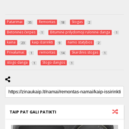
Patarimai
Remontas
Stogas
35
18
2
Betoninės čerpės
Bituminė prilydomoji ruloninė danga
1
1
kaina
kaip išsirinkti
namo statybos
23
9
2
Privalumai:
remontas
Skardinis stogas
1
14
1
stogo danga
Stogo dangos
1
1
TAIP PAT GALI PATIKTI