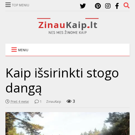
TOP MENIU
MENIU
Kaip išsirinkti stogo
dangą
3
Prieš 4 metai
1
ZinauKaip