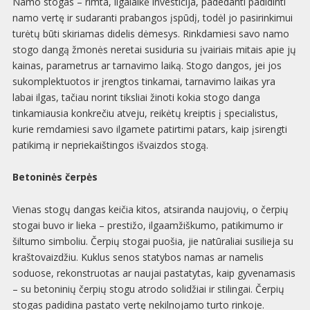
Namo stogas – rimta, ilgalaikė investicija, padedanti padidinti
namo vertę ir sudaranti prabangos įspūdį, todėl jo pasirinkimui
turėtų būti skiriamas didelis dėmesys. Rinkdamiesi savo namo
stogo dangą žmonės neretai susiduria su įvairiais mitais apie jų
kainas, parametrus ar tarnavimo laiką. Stogo dangos, jei jos
sukomplektuotos ir įrengtos tinkamai, tarnavimo laikas yra
labai ilgas, tačiau norint tiksliai žinoti kokia stogo danga
tinkamiausia konkrečiu atveju, reikėtų kreiptis į specialistus,
kurie remdamiesi savo ilgamete patirtimi patars, kaip įsirengti
patikimą ir nepriekaištingos išvaizdos stogą.
Betoninės čerpės
Vienas stogų dangas keičia kitos, atsiranda naujovių, o čerpių
stogai buvo ir lieka – prestižo, ilgaamžiškumo, patikimumo ir
šiltumo simboliu. Čerpių stogai puošia, jie natūraliai susilieja su
kraštovaizdžiu. Kuklus senos statybos namas ar namelis
soduose, rekonstruotas ar naujai pastatytas, kaip gyvenamasis
– su betoninių čerpių stogu atrodo solidžiai ir stilingai. Čerpių
stogas padidina pastato vertę nekilnojamo turto rinkoje.