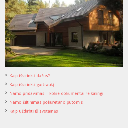
Kaip išsirinkti dažus?
Kaip išsirinkti gartraukį
Namo pridavimas – kokie dokumentai reikalingi
Namo šiltinimas poliuretano putomis
Kaip uždirbti iš svetainės