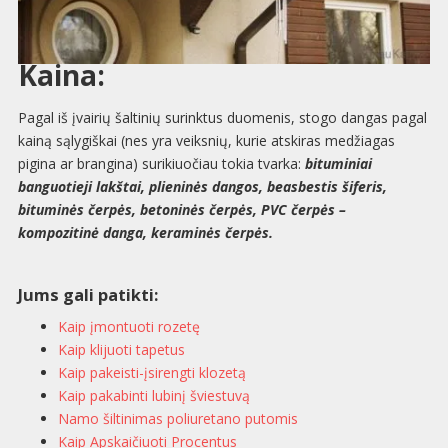
Kaina:
Pagal iš įvairių šaltinių surinktus duomenis, stogo dangas pagal
kainą sąlygiškai (nes yra veiksnių, kurie atskiras medžiagas
pigina ar brangina) surikiuočiau tokia tvarka:
bituminiai
banguotieji lakštai, plieninės dangos, beasbestis šiferis,
bituminės čerpės, betoninės čerpės, PVC čerpės –
kompozitinė danga, keraminės čerpės.
Jums gali patikti:
Kaip įmontuoti rozetę
Kaip klijuoti tapetus
Kaip pakeisti-įsirengti klozetą
Kaip pakabinti lubinį šviestuvą
Namo šiltinimas poliuretano putomis
Kaip Apskaičiuoti Procentus