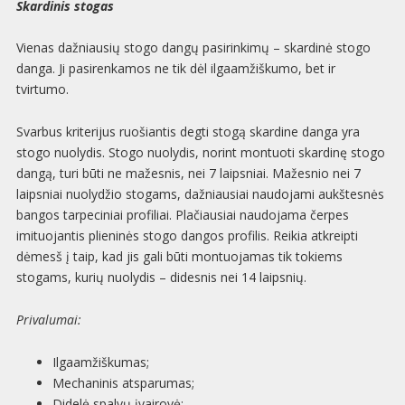
Skardinis stogas
Vienas dažniausių stogo dangų pasirinkimų – skardinė stogo
danga. Ji pasirenkamos ne tik dėl ilgaamžiškumo, bet ir
tvirtumo.
Svarbus kriterijus ruošiantis degti stogą skardine danga yra
stogo nuolydis. Stogo nuolydis, norint montuoti skardinę stogo
dangą, turi būti ne mažesnis, nei 7 laipsniai. Mažesnio nei 7
laipsniai nuolydžio stogams, dažniausiai naudojami aukštesnės
bangos tarpeciniai profiliai. Plačiausiai naudojama čerpes
imituojantis plieninės stogo dangos profilis. Reikia atkreipti
dėmesš į taip, kad jis gali būti montuojamas tik tokiems
stogams, kurių nuolydis – didesnis nei 14 laipsnių.
Privalumai:
Ilgaamžiškumas;
Mechaninis atsparumas;
Didelė spalvų įvairovė;