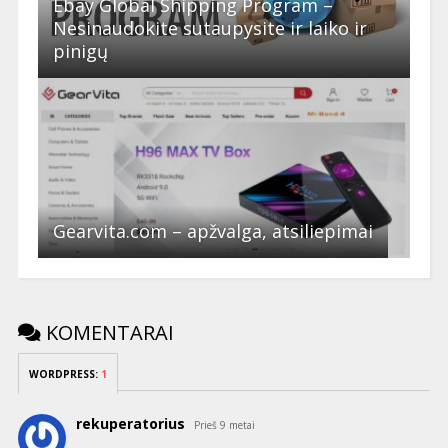
Ebay Global Shipping Program –
Nesinaudokite sutaupysite ir laiko ir
pinigų
Gearvita.com – apžvalga, atsiliepimai
KOMENTARAI
WORDPRESS:
1
rekuperatorius
Prieš 9 metai