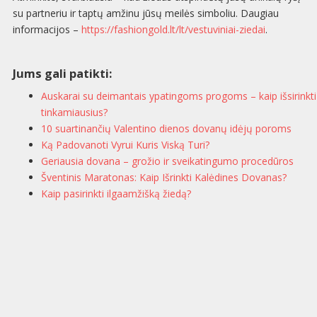
su partneriu ir taptų amžinu jūsų meilės simboliu. Daugiau
informacijos –
https://fashiongold.lt/lt/vestuviniai-ziedai
.
Jums gali patikti:
Auskarai su deimantais ypatingoms progoms – kaip išsirinkti
tinkamiausius?
10 suartinančių Valentino dienos dovanų idėjų poroms
Ką Padovanoti Vyrui Kuris Viską Turi?
Geriausia dovana – grožio ir sveikatingumo procedūros
Šventinis Maratonas: Kaip Išrinkti Kalėdines Dovanas?
Kaip pasirinkti ilgaamžišką žiedą?