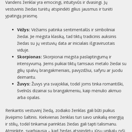
Vandens ženklai yra emocingi, intuityvūs ir dvasingi. Jų
vestuvinis žiedas turėtų atspindėti gilius jausmus ir turėti
ypatingą prasmę.
Vėžys:
Vėžiams patinka sentimentalūs ir simboliniai
žiedai. Jie mėgsta klasiką, tad tiktų tradicinis auksinis
žiedas su jų vestuvių data ar inicialais išgraviruotais
viduje.
Skorpionas:
Skorpionai mėgsta paslaptingumą ir
intensyvumą. Jiems puikiai tiktų tamsaus metalo žiedai su
gilių spalvų brangakmeniais, pavyzdžiui, safyru ar juodu
deimantu.
Žuvys:
Žuvys yra svajokliai, todėl joms tinka romantiški,
švelnūs dizainai su brangakmeniu, kaip mėnulio akmuo
arba opalas.
Renkantis vestuvinį žiedą, zodiako ženklas gali būti puikus
įkvėpimo šaltinis. Kiekvienas ženklas turi savo unikalią energiją
ir stilių, todėl tinkamai parinktas žiedas gali tapti talismanu.
Atminkite, svarbiausia – kad žiedas atspindėtų jūsų unikalų ryšį