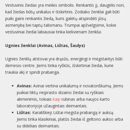
Vestuvinis žiedas yra meilės simbolis. Renkantis jį, daugelis nori,
kad žiedas būtų unikalus ir išskirtinis. Zodiako ženklai gali būti
puiki gairė renkantis žiedą, kuris galėtų atspindėti jūsų
asmenybę bei taptų talismanu. Trumpai apžvelgsime, kokie
vestuviniai žiedai labiausiai tinka kiekvienam ženklui.
Ugnies ženklai (Avinas, Liūtas, Šaulys)
Ugnies ženklų atstovai yra drąsūs, energingi ir mėgstantys būti
dėmesio centre. Jiems tinka ryškūs, išskirtiniai žiedai, kurie
traukia akį ir spindi prabanga.
Avinas:
Avinai vertina unikalumą ir novatoriškumą. Jiems
puikiai tiktų neįprasto dizaino žiedai su ryškiais
akmenimis, tokiais
kaip
rubinas arba naujos karto
laboratorijoje užaugintais deimantais.
Liūtas:
Karališkieji Liūtai mėgsta prabangą ir auksą.
Jiems tinka klasikiniai, platūs žiedai iš geltono aukso arba
su dideliais deimantais.