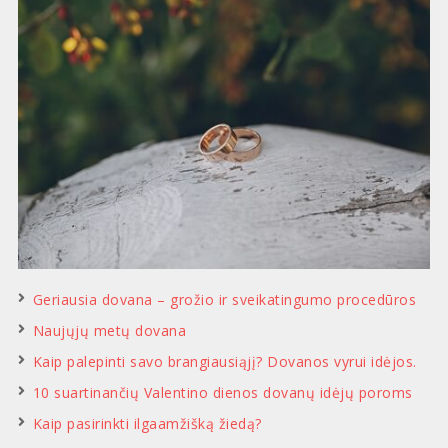
Geriausia dovana – grožio ir sveikatingumo procedūros
Naujųjų metų dovana
Kaip palepinti savo brangiausiąjį? Dovanos vyrui idėjos.
10 suartinančių Valentino dienos dovanų idėjų poroms
Kaip pasirinkti ilgaamžišką žiedą?