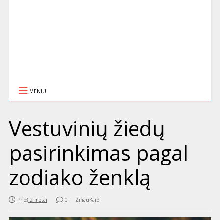
MENIU
Vestuvinių žiedų
pasirinkimas pagal
zodiako ženklą
Prieš 2 metai
0
ZinauKaip