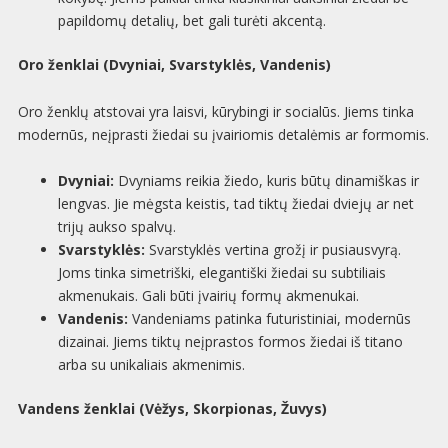
papildomų detalių, bet gali turėti akcentą.
Oro ženklai (Dvyniai, Svarstyklės, Vandenis)
Oro ženklų atstovai yra laisvi, kūrybingi ir socialūs. Jiems tinka
modernūs, neįprasti žiedai su įvairiomis detalėmis ar formomis.
Dvyniai:
Dvyniams reikia žiedo, kuris būtų dinamiškas ir
lengvas. Jie mėgsta keistis, tad tiktų žiedai dviejų ar net
trijų aukso spalvų.
Svarstyklės:
Svarstyklės vertina grožį ir pusiausvyrą.
Joms tinka simetriški, elegantiški žiedai su subtiliais
akmenukais. Gali būti įvairių formų akmenukai.
Vandenis:
Vandeniams patinka futuristiniai, modernūs
dizainai. Jiems tiktų neįprastos formos žiedai iš titano
arba su unikaliais akmenimis.
Vandens ženklai (Vėžys, Skorpionas, Žuvys)