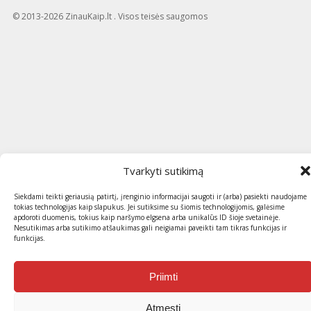
© 2013-2026 ZinauKaip.lt . Visos teisės saugomos
Tvarkyti sutikimą
Siekdami teikti geriausią patirtį, įrenginio informacijai saugoti ir (arba) pasiekti naudojame
tokias technologijas kaip slapukus. Jei sutiksime su šiomis technologijomis, galėsime
apdoroti duomenis, tokius kaip naršymo elgsena arba unikalūs ID šioje svetainėje.
Nesutikimas arba sutikimo atšaukimas gali neigiamai paveikti tam tikras funkcijas ir
funkcijas.
Priimti
Atmesti