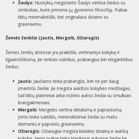
Šaulys:
Nuotykių mėgstantis Šaulys vertina žiedus su
simboliais, kurie primena jų gyvenimo filosofiją. Puikiai
tiktų minimalistiški, bet originalaus dizaino su
graviravimu.
Žemės ženklai (Jautis, Mergelė, Ožiaragis)
Žemės ženklų atstovai yra praktiški, vertinantys kokybę ir
ilgaamžiškumą. Jie renkasi subtilius, prabangius bei elegantiškus
žiedus.
Jautis:
Jaučiams tinka prabangūs, bet ne per daug
įmantrūs žiedai. Jie mėgsta aukštos kokybės medžiagas,
tad tiktų platininiai arba rožinio aukso žiedai su smulkiais
brangakmeniais.
Mergelė:
Mergelės vertina detalumą ir paprastumą.
Joms tinka subtilūs, minimalistiniai žiedai su mažu
deimantu ir paprastu graviravimu.
Ožiaragis:
Ožiaragiai mėgsta klasikinį dizainą ir aukštą
kokybę. Jiems puikiai tinka klasikiniai auksiniai žiedai be