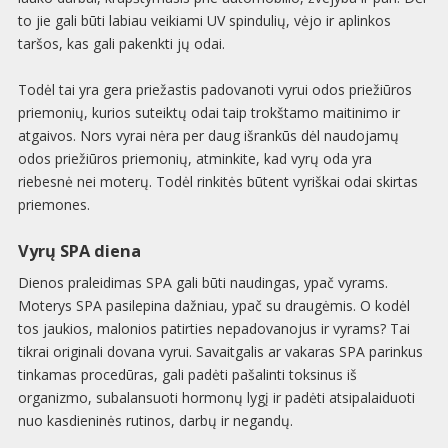
to jie gali būti labiau veikiami UV spindulių, vėjo ir aplinkos
taršos, kas gali pakenkti jų odai.
Todėl tai yra gera priežastis padovanoti vyrui odos priežiūros
priemonių, kurios suteiktų odai taip trokštamo maitinimo ir
atgaivos. Nors vyrai nėra per daug išrankūs dėl naudojamų
odos priežiūros priemonių, atminkite, kad vyrų oda yra
riebesnė nei moterų. Todėl rinkitės būtent vyriškai odai skirtas
priemones.
Vyrų SPA diena
Dienos praleidimas SPA gali būti naudingas, ypač vyrams.
Moterys SPA pasilepina dažniau, ypač su draugėmis. O kodėl
tos jaukios, malonios patirties nepadovanojus ir vyrams? Tai
tikrai originali dovana vyrui. Savaitgalis ar vakaras SPA parinkus
tinkamas procedūras, gali padėti pašalinti toksinus iš
organizmo, subalansuoti hormonų lygį ir padėti atsipalaiduoti
nuo kasdieninės rutinos, darbų ir negandų.