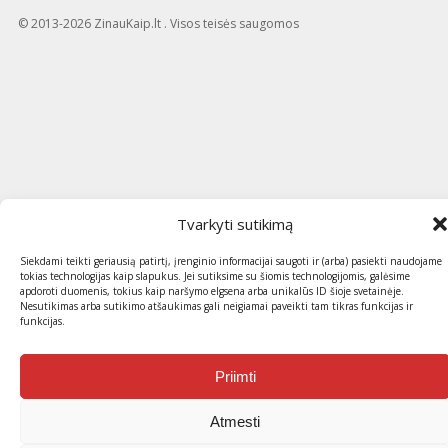
© 2013-2026 ZinauKaip.lt . Visos teisės saugomos
Tvarkyti sutikimą
Siekdami teikti geriausią patirtį, įrenginio informacijai saugoti ir (arba) pasiekti naudojame
tokias technologijas kaip slapukus. Jei sutiksime su šiomis technologijomis, galėsime
apdoroti duomenis, tokius kaip naršymo elgsena arba unikalūs ID šioje svetainėje.
Nesutikimas arba sutikimo atšaukimas gali neigiamai paveikti tam tikras funkcijas ir
funkcijas.
Priimti
Atmesti