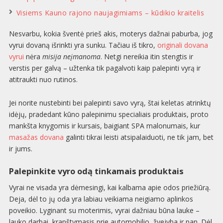
Visiems Kauno rajono naujagimiams – kūdikio kraitelis
Nesvarbu, kokia šventė prieš akis, moterys dažnai paburba, jog
vyrui dovaną išrinkti yra sunku. Tačiau iš tikro,
originali dovana
vyrui
nėra
misija neįmanoma
. Netgi nereikia itin stengtis ir
verstis per galvą – užtenka tik pagalvoti kaip palepinti vyrą ir
atitraukti nuo rutinos.
Jei norite nustebinti bei palepinti savo vyrą, štai keletas atrinktų
idėjų, pradedant kūno palepinimu specialiais produktais, proto
mankšta knygomis ir kursais, baigiant SPA malonumais, kur
masažas dovana
galinti tikrai leisti atsipalaiduoti, ne tik jam, bet
ir jums.
Palepinkite vyro odą tinkamais produktais
Vyrai ne visada yra dėmesingi, kai kalbama apie odos priežiūrą.
Deja, dėl to jų oda yra labiau veikiama neigiamo aplinkos
poveikio. Lyginant su moterimis, vyrai dažniau būna lauke –
lauko darbai, krapštymasis prie automobilio, žvejyba ir pan. Dėl