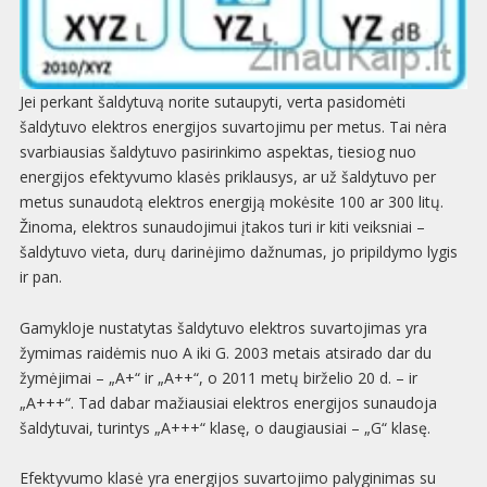
Jei perkant šaldytuvą norite sutaupyti, verta pasidomėti
šaldytuvo elektros energijos suvartojimu per metus. Tai nėra
svarbiausias šaldytuvo pasirinkimo aspektas, tiesiog nuo
energijos efektyvumo klasės priklausys, ar už šaldytuvo per
metus sunaudotą elektros energiją mokėsite 100 ar 300 litų.
Žinoma, elektros sunaudojimui įtakos turi ir kiti veiksniai –
šaldytuvo vieta, durų darinėjimo dažnumas, jo pripildymo lygis
ir pan.
Gamykloje nustatytas šaldytuvo elektros suvartojimas yra
žymimas raidėmis nuo A iki G. 2003 metais atsirado dar du
žymėjimai – „A+“ ir „A++“, o 2011 metų birželio 20 d. – ir
„A+++“. Tad dabar mažiausiai elektros energijos sunaudoja
šaldytuvai, turintys „A+++“ klasę, o daugiausiai – „G“ klasę.
Efektyvumo klasė yra energijos suvartojimo palyginimas su