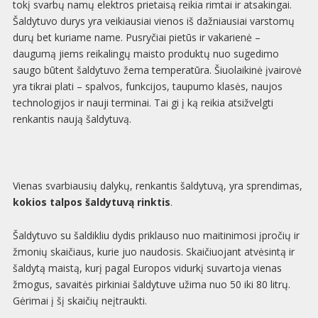
tokį svarbų namų elektros prietaisą reikia rimtai ir atsakingai.
Šaldytuvo durys yra veikiausiai vienos iš dažniausiai varstomų
durų bet kuriame name. Pusryčiai pietūs ir vakarienė –
daugumą jiems reikalingų maisto produktų nuo sugedimo
saugo būtent šaldytuvo žema temperatūra. Šiuolaikinė įvairovė
yra tikrai plati – spalvos, funkcijos, taupumo klasės, naujos
technologijos ir nauji terminai. Tai gi į ką reikia atsižvelgti
renkantis naują šaldytuvą.
Vienas svarbiausių dalykų, renkantis šaldytuvą, yra sprendimas,
kokios talpos šaldytuvą rinktis
.
Šaldytuvo su šaldikliu dydis priklauso nuo maitinimosi įpročių ir
žmonių skaičiaus, kurie juo naudosis. Skaičiuojant atvėsintą ir
šaldytą maistą, kurį pagal Europos vidurkį suvartoja vienas
žmogus, savaitės pirkiniai šaldytuve užima nuo 50 iki 80 litrų.
Gėrimai į šį skaičių neįtraukti.