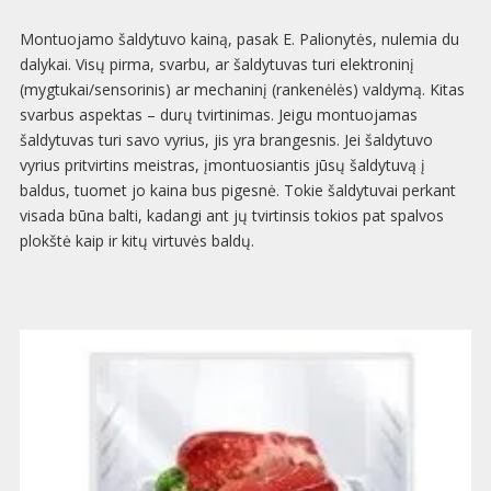
Montuojamo šaldytuvo kainą, pasak E. Palionytės, nulemia du
dalykai. Visų pirma, svarbu, ar šaldytuvas turi elektroninį
(mygtukai/sensorinis) ar mechaninį (rankenėlės) valdymą. Kitas
svarbus aspektas – durų tvirtinimas. Jeigu montuojamas
šaldytuvas turi savo vyrius, jis yra brangesnis. Jei šaldytuvo
vyrius pritvirtins meistras, įmontuosiantis jūsų šaldytuvą į
baldus, tuomet jo kaina bus pigesnė. Tokie šaldytuvai perkant
visada būna balti, kadangi ant jų tvirtinsis tokios pat spalvos
plokštė kaip ir kitų virtuvės baldų.