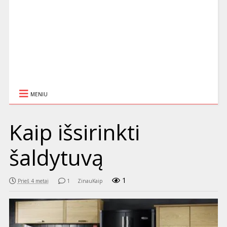
MENIU
Kaip išsirinkti
šaldytuvą
1
Prieš 4 metai
1
ZinauKaip