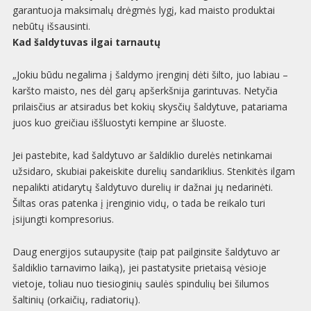
garantuoja maksimalų drėgmės lygį, kad maisto produktai
nebūtų išsausinti.
Kad šaldytuvas ilgai tarnautų
„Jokiu būdu negalima į šaldymo įrenginį dėti šilto, juo labiau –
karšto maisto, nes dėl garų apšerkšnija garintuvas. Netyčia
prilaisčius ar atsiradus bet kokių skysčių šaldytuve, patariama
juos kuo greičiau iššluostyti kempine ar šluoste.
Jei pastebite, kad šaldytuvo ar šaldiklio durelės netinkamai
užsidaro, skubiai pakeiskite durelių sandariklius. Stenkitės ilgam
nepalikti atidarytų šaldytuvo durelių ir dažnai jų nedarinėti.
Šiltas oras patenka į įrenginio vidų, o tada be reikalo turi
įsijungti kompresorius.
Daug energijos sutaupysite (taip pat pailginsite šaldytuvo ar
šaldiklio tarnavimo laiką), jei pastatysite prietaisą vėsioje
vietoje, toliau nuo tiesioginių saulės spindulių bei šilumos
šaltinių (orkaičių, radiatorių).