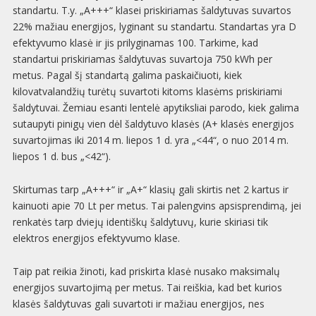
standartu. T.y. „A+++“ klasei priskiriamas šaldytuvas suvartos
22% mažiau energijos, lyginant su standartu. Standartas yra D
efektyvumo klasė ir jis prilyginamas 100. Tarkime, kad
standartui priskiriamas šaldytuvas suvartoja 750 kWh per
metus. Pagal šį standartą galima paskaičiuoti, kiek
kilovatvalandžių turėtų suvartoti kitoms klasėms priskiriami
šaldytuvai. Žemiau esanti lentelė apytiksliai parodo, kiek galima
sutaupyti pinigų vien dėl šaldytuvo klasės (A+ klasės energijos
suvartojimas iki 2014 m. liepos 1 d. yra „<44“, o nuo 2014 m.
liepos 1 d. bus „<42“).
Skirtumas tarp „A+++“ ir „A+“ klasių gali skirtis net 2 kartus ir
kainuoti apie 70 Lt per metus. Tai palengvins apsisprendimą, jei
renkatės tarp dviejų identiškų šaldytuvų, kurie skiriasi tik
elektros energijos efektyvumo klase.
Taip pat reikia žinoti, kad priskirta klasė nusako maksimalų
energijos suvartojimą per metus. Tai reiškia, kad bet kurios
klasės šaldytuvas gali suvartoti ir mažiau energijos, nes