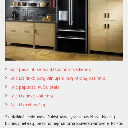
Kaip pašalinti senus dažus nuo medienos
Kaip išsirinkti butą Vilniuje ir kurį rajoną pasirinkti
Kaip papuošti Kūčių stalą
Kaip išsirinkti kaitlentę
Kaip išvalyti vašką
Šiuolaikinėse virtuvėse šaldytuvas yra vienas iš svarbiausių
buities prietaisų, be kurio neįmanoma išsiversti virtuvėje. Rinktis