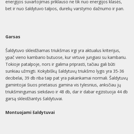
energijos suvartojimas priklauso ne tik nuo energijos klasės,
bet ir nuo šaldytuvo talpos, durelių varstymo dažnumo ir pan.
Garsas
Šaldytuvo skleidžiamas triukšmas irgi yra aktualus kriterijus,
ypač vieno kambario butuose, kur virtuvė jungiasi su kambariu.
Tokioje patalpoje, nors ir galima priprasti, tačiau gali būti
sunkiau užmigti. Kokybiškų šaldytuvų triukšmo lygis yra 35-36
decibelai, 39 db riba taip pat yra pakankamai normali. Šaldytuvų
gamintojai šiuos prietaisus gamina vis tylesnius, anksčiau jų
triukšmingumas siekdavo ir 48 db, dar ir dabar egzistuoja 44 db
garsą skleidžiantys šaldytuvai.
Montuojami šaldytuvai