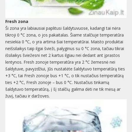
Fresh zona
Ši zona yra labiausiai paplitusi šaldytuvuose, kadangi tai nėra
tikroji 0 °C zona, o jos pakaitalas. Šiame stalčiuje temperatūra
nesiekia 0 °C, o yra artima šiai temperatūrai. Maisto produktai
neišsilaikys taip ilgai švieži, palyginus su 0 °C zona, tačiau tikrai
išsilaikys šviežesni net 2 kartus ilgiau nei dedant ant įprastos
lentynos. Fresh zonoje temperatūra yra 2 °C žemesnė nei
šaldytuve, pavyzdžiui, Jūs nustatėte šaldytuvo temperatūrą ties
+3 °C, tai Fresh zonoje bus +1 °C, o tik nustačius temperatūrą
ties +2 °C, Fresh zonoje – bus 0 °C. Nustačius tinkamą
šaldytuvo temperatūrą, į šį stalčių galima dėti ne tik mėsą ar
žuvį, tačiau ir daržoves.