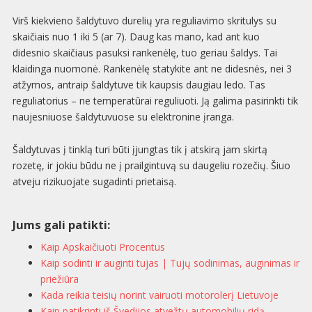
Virš kiekvieno šaldytuvo durelių yra reguliavimo skritulys su
skaičiais nuo 1 iki 5 (ar 7). Daug kas mano, kad ant kuo
didesnio skaičiaus pasuksi rankenėlę, tuo geriau šaldys. Tai
klaidinga nuomonė. Rankenėlę statykite ant ne didesnės, nei 3
atžymos, antraip šaldytuve tik kaupsis daugiau ledo. Tas
reguliatorius – ne temperatūrai reguliuoti. Ją galima pasirinkti tik
naujesniuose šaldytuvuose su elektronine įranga.
Šaldytuvas į tinklą turi būti įjungtas tik į atskirą jam skirtą
rozetę, ir jokiu būdu ne į prailgintuvą su daugeliu rozečių. Šiuo
atveju rizikuojate sugadinti prietaisą.
Jums gali patikti:
Kaip Apskaičiuoti Procentus
Kaip sodinti ir auginti tujas | Tujų sodinimas, auginimas ir
priežiūra
Kada reikia teisių norint vairuoti motorolerį Lietuvoje
Kaip patikrinti iš Švedijos atvežtų automobilių ridą