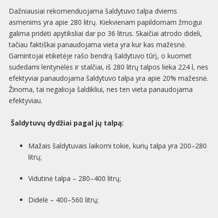
Dažniausiai rekomenduojama šaldytuvo talpa dviems
asmenims yra apie 280 litrų. Kiekvienam papildomam žmogui
galima pridėti apytiksliai dar po 36 litrus. Skaičiai atrodo dideli,
tačiau faktiškai panaudojama vieta yra kur kas mažesnė.
Gamintojai etiketėje rašo bendrą šaldytuvo tūrį, o kuomet
sudedami lentynėlės ir stalčiai, iš 280 litrų talpos lieka 224 l, nes
efektyviai panaudojama šaldytuvo talpa yra apie 20% mažesnė.
Žinoma, tai negalioja šaldikliui, nes ten vieta panaudojama
efektyviau.
Šaldytuvų dydžiai pagal jų talpą:
Mažais šaldytuvais laikomi tokie, kurių talpa yra 200–280
litrų;
Vidutinė talpa – 280–400 litrų;
Didelė – 400–560 litrų;