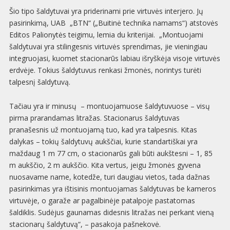
Šio tipo šaldytuvai yra priderinami prie virtuvės interjero. Jų
pasirinkimą, UAB „BTN“ („Buitinė technika namams“) atstovės
Editos Palionytės teigimu, lemia du kriterijai. „Montuojami
šaldytuvai yra stilingesnis virtuvės sprendimas, jie vieningiau
integruojasi, kuomet stacionarūs labiau išryškėja visoje virtuvės
erdvėje. Tokius šaldytuvus renkasi žmonės, norintys turėti
talpesnį šaldytuvą.
Tačiau yra ir minusų – montuojamuose šaldytuvuose – visų
pirma prarandamas litražas. Stacionarus šaldytuvas
pranašesnis už montuojamą tuo, kad yra talpesnis. Kitas
dalykas – tokių šaldytuvų aukščiai, kurie standartiškai yra
maždaug 1 m 77 cm, o stacionarūs gali būti aukštesni – 1, 85
m aukščio, 2 m aukščio. Kita vertus, jeigu žmonės gyvena
nuosavame name, kotedže, turi daugiau vietos, tada dažnas
pasirinkimas yra ištisinis montuojamas šaldytuvas be kameros
virtuvėje, o garaže ar pagalbinėje patalpoje pastatomas
šaldiklis. Sudėjus gaunamas didesnis litražas nei perkant vieną
stacionarų šaldytuvą“, – pasakoja pašnekovė.