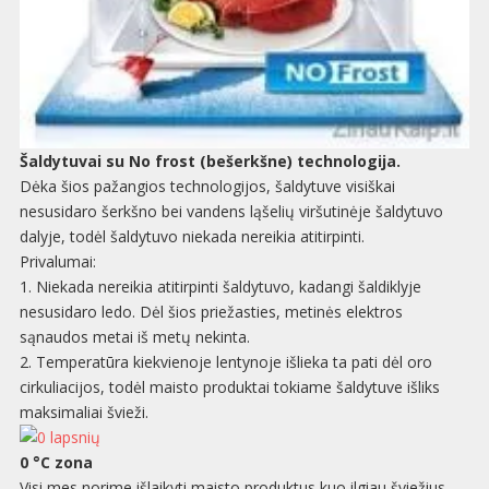
Šaldytuvai su No frost (bešerkšne) technologija.
Dėka šios pažangios technologijos, šaldytuve visiškai
nesusidaro šerkšno bei vandens ląšelių viršutinėje šaldytuvo
dalyje, todėl šaldytuvo niekada nereikia atitirpinti.
Privalumai:
1. Niekada nereikia atitirpinti šaldytuvo, kadangi šaldiklyje
nesusidaro ledo. Dėl šios priežasties, metinės elektros
sąnaudos metai iš metų nekinta.
2. Temperatūra kiekvienoje lentynoje išlieka ta pati dėl oro
cirkuliacijos, todėl maisto produktai tokiame šaldytuve išliks
maksimaliai švieži.
0 °C zona
Visi mes norime išlaikyti maisto produktus kuo ilgiau šviežius.