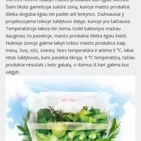
Šiam tikslui gamintojai sukūrė zoną, kurioje maisto produktai
išlieka dvigubai ilgiau nei padėti ant lentynos. Dažniausiai ji
projektuojama tokioje šaldytuvo dalyje, kurioje yra šalčiausia.
Temperatūroje laikosi itin žema, todėl bakterijos mažiau
dauginasi, to pasekoje, maisto produktai išlieka ilgiau švieži.
Nulinėje zonoje galima laikyti tokius maisto produktus kaip:
mėsą, žuvį, sūrį, sviestą. Nors temperatūra ir artima 0 °C, labai
retas šaldytuvas, kuris pasiekia tikrąją 0 °C temperatūrą, tačiau
produktai nesušals į ledo gabalą, o išėmus iš kart galima bus
valgyti.