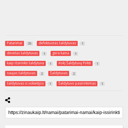
Patarimai
defektuotas šaldytuvas
35
1
devėtas šaldytuvas
gera kaina
1
1
kaip išsirinkti šaldytuva
Kokį Šaldytuvą Pirkti
1
1
naujas šaldytuvas
Šaldytuvas
2
2
šaldytuvas is vokietijos
Šaldytuvo pasirinkimas
1
1