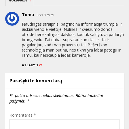
WORDPRESS:
1
Toma
Prieš 8 metai
Naudingas straipnis, pagrindinė informacija trumpiai ir
aiškiai vienoje vietoje. Nulinės ir šviežumo zonos
atrodė bereikalingas dalykas, kad tik šaldytuvą padaryti
brangesniu. Tai dabar supratau kam tai skirta ir
pagalvojau, kad man praverstų tai. Bešeršknė
technologija man būtina, nes tikrai yra labai patogu ir
ramu, kai nesikaupia ledas kameroje.
ATSAKYTI
Parašykite komentarą
El. pašto adresas nebus skelbiamas.
Būtini laukeliai
pažymėti
*
Komentaras
*