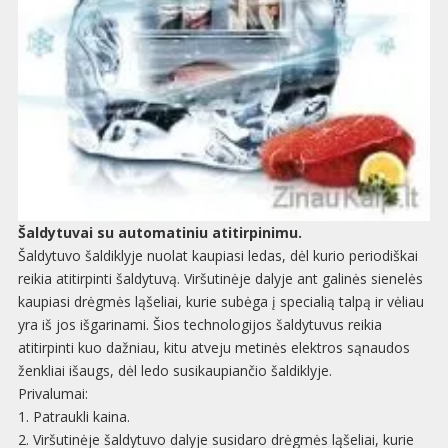
Šaldytuvai su automatiniu atitirpinimu.
Šaldytuvo šaldiklyje nuolat kaupiasi ledas, dėl kurio periodiškai
reikia atitirpinti šaldytuvą. Viršutinėje dalyje ant galinės sienelės
kaupiasi drėgmės ląšeliai, kurie subėga į specialią talpą ir vėliau
yra iš jos išgarinami. Šios technologijos šaldytuvus reikia
atitirpinti kuo dažniau, kitu atveju metinės elektros sąnaudos
ženkliai išaugs, dėl ledo susikaupiančio šaldiklyje.
Privalumai:
1. Patraukli kaina.
2. Viršutinėje šaldytuvo dalyje susidaro drėgmės ląšeliai, kurie