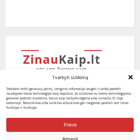
Tvarkyti sutikimą
Siekdami teikti geriausią patirtį, įrenginio informacijai saugoti ir (arba) pasiekti
naudojame tokias technologijas kaip slapukus. Jei sutiksime su šiomis technologijomis,
galėsime apdoroti duomenis, tokius kaip naršymo elgsena arba unikalūs ID šioje
svetainėje. Nesutikimas arba sutikimo atšaukimas gali neigiamai paveikti tam tikras
funkcijas ir funkcijas.
Užsiprenumeruokite naujausius
straipsnius ir patarimus
Priimti
Atmesti