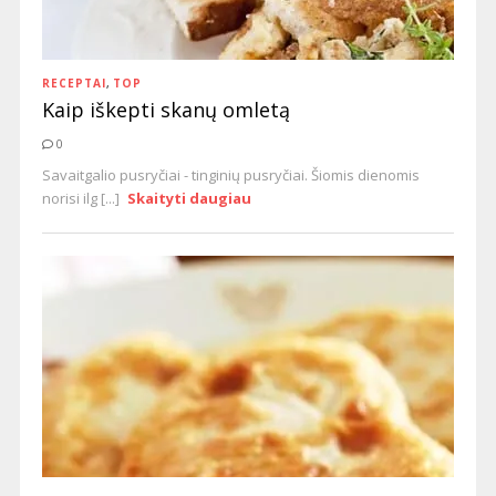
RECEPTAI
,
TOP
Kaip iškepti skanų omletą
0
Savaitgalio pusryčiai - tinginių pusryčiai. Šiomis dienomis
norisi ilg [...]
Skaityti daugiau