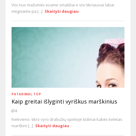
Visi nuo mažumės esame smaližiai ir visi tikriausiai labai
mėgstame pa [...]
Skaityti daugiau
PATARIMAI
,
TOP
Kaip greitai išlyginti vyriškus marškinius
0
Kiekvieno tikro vyro drabužių spintoje būtinai kabės keletas
marškini [...]
Skaityti daugiau