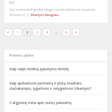
0
Visi norime būti gražiai įdegę ir sveiki, tačiau ne visuomet
žinome vi [...]
Skaityti daugiau
…
1
2
3
4
6
Kitiems patiko
Kaip valyti medinę pjaustymo lentelę
Kaip apskaičiuoti perimetrą ir plotą: kvadrato,
stačiakampio, lygiašonio ir nelygiašonio trikampio?
5 atgyvenę mitai apie siuntų pakavimą