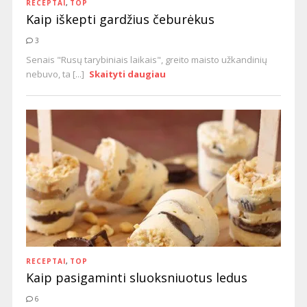
RECEPTAI
,
TOP
Kaip iškepti gardžius čeburėkus
3
Senais "Rusų tarybiniais laikais", greito maisto užkandinių
nebuvo, ta [...]
Skaityti daugiau
RECEPTAI
,
TOP
Kaip pasigaminti sluoksniuotus ledus
6