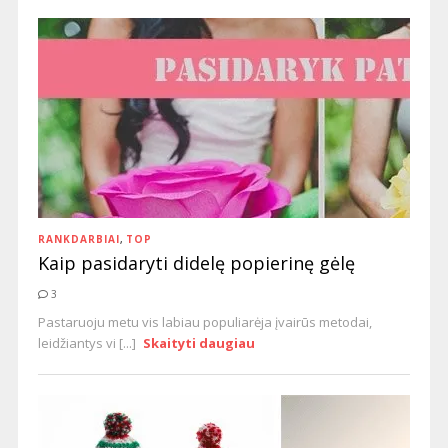
RANKDARBIAI
,
TOP
Kaip pasidaryti didelę popierinę gėlę
3
Pastaruoju metu vis labiau populiarėja įvairūs metodai,
leidžiantys vi [...]
Skaityti daugiau