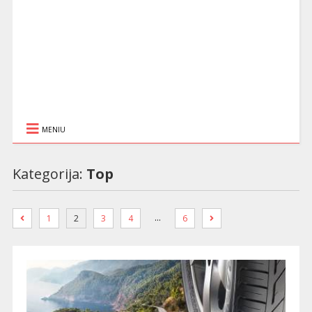
MENIU
Kategorija:
Top
…
1
2
3
4
6