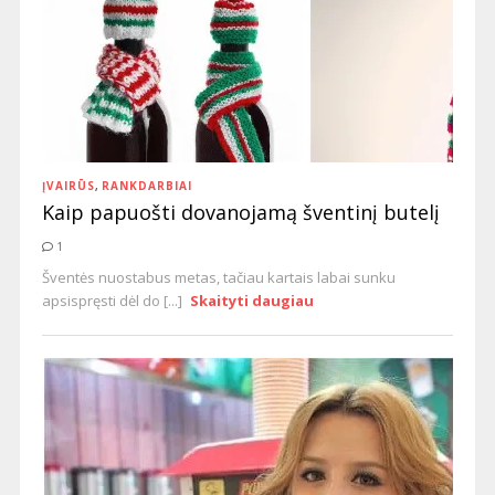
ĮVAIRŪS
,
RANKDARBIAI
Kaip papuošti dovanojamą šventinį butelį
1
Šventės nuostabus metas, tačiau kartais labai sunku
apsispręsti dėl do [...]
Skaityti daugiau