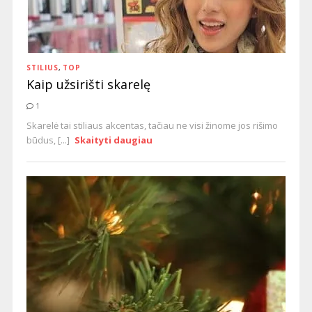
STILIUS
,
TOP
Kaip užsirišti skarelę
1
Skarelė tai stiliaus akcentas, tačiau ne visi žinome jos rišimo
būdus, [...]
Skaityti daugiau