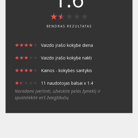
★
★
★
★
★
★
★
★
★
★
BENDRAS REZULTATAS
★
★
★
★
★
★
★
★
★
★
Vaizdo įrašo kokybė diena
★
★
★
★
★
★
★
★
★
★
Vaizdo įrašo kokybė nakti
★
★
★
★
★
★
★
★
★
★
Kainos - kokybės santykis
★
★
★
★
★
★
★
★
★
★
11 naudotojas balsai x 1.4
Norėdami įvertinti, užveskite pelės žymeklį ir
spustelėkite virš žvaigždučių