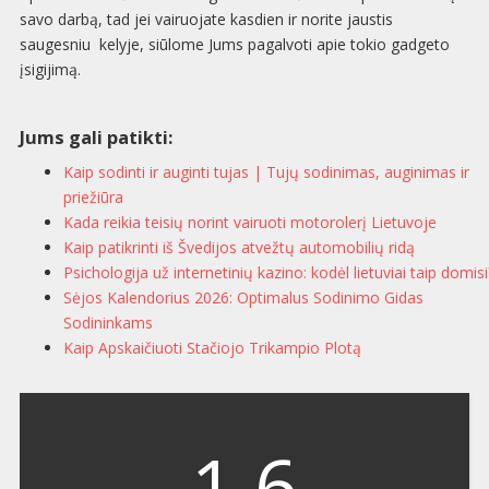
savo darbą, tad jei vairuojate kasdien ir norite jaustis
saugesniu kelyje, siūlome Jums pagalvoti apie tokio gadgeto
įsigijimą.
Jums gali patikti:
Kaip sodinti ir auginti tujas | Tujų sodinimas, auginimas ir
priežiūra
Kada reikia teisių norint vairuoti motorolerį Lietuvoje
Kaip patikrinti iš Švedijos atvežtų automobilių ridą
Psichologija už internetinių kazino: kodėl lietuviai taip domisi
Sėjos Kalendorius 2026: Optimalus Sodinimo Gidas
Sodininkams
Kaip Apskaičiuoti Stačiojo Trikampio Plotą
1.6