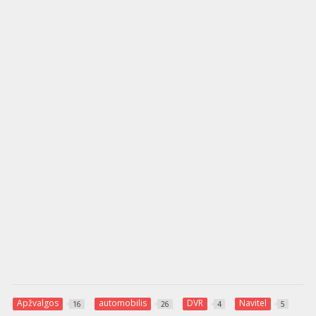
Apžvalgos
automobilis
DVR
Navitel
16
26
4
5