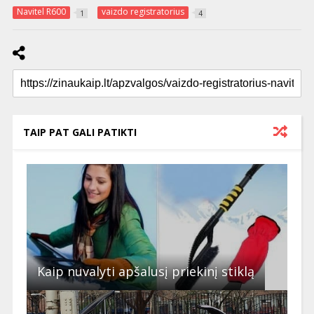
Navitel R600
vaizdo registratorius
1
4
TAIP PAT GALI PATIKTI
Kaip nuvalyti apšalusį priekinį stiklą