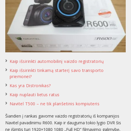
Kaip išsirinkti automobilinį vaizdo registratorių
Kaip išsirinkti tinkamą starterį savo transporto
priemonei?
Kas yra Distronikas?
Kaip nuplauti lietus ratus
Navitel T500 – ne tik planšetinis kompiuteris
Šiandien į rankas gavome vaizdo registratorių iš kompanijos
Navitel pavadinimu R600. Kaip ir dauguma tokio lygio DVR šis
ne išimtis turi 1920×1080 1080 „Full HD” filmavimo galimybę,