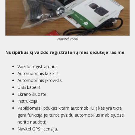
Navitel_r600
Nusipirkus šį vaizdo registratorių mes dėžutėje rasime:
Vaizdo registratorius
Automobilinis laikiklis
Automobilinis įkroviklis
USB kabelis
Ekrano šluostė
Instrukcija
Papildomas lipdukas kitam automobiliui ( kas yra tikrai
gera funkcija jei turite pvz du automobilius ir abiejuose
norite naudoti).
Navitel GPS licenzija.