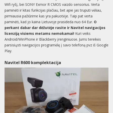
Wifi ryšį, bei
SONY Exmor R CMOS
vaizdo sensorius. Verta
paminėti ir kitas funkcijas plačiau, bet apie jas truputi vėliau,
pirmiausia pažiūrime kas yra pakuotėje. Taip pat verta
paminėti, kad jo kaina Lietuvoje prasideda nuo 64 Eur.
O
perkant dabar dar dėžutėje rasite ir Navitel navigacijos
licenziją visiems metams nemokamai!
Kuri veiks
Android/WinPhone ir Blackberry įrenginiuose. Jums tereikės
parsisiųsti navigacijos programėlę į savo telefoną pvz iš Google
Play.
Navitel R600 komplektacija