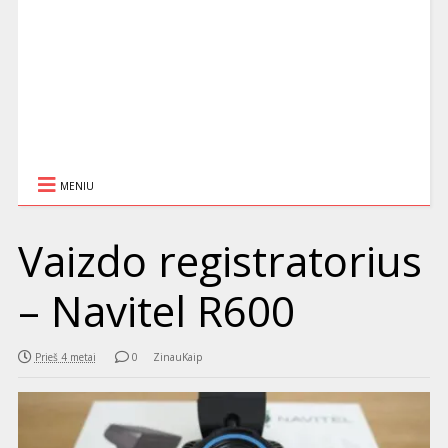
MENIU
Vaizdo registratorius
– Navitel R600
Prieš 4 metai
0
ZinauKaip