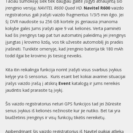
Tačiau sumokėję šiek tiek daugiau galite įsigyti atnaujintą šio
įrenginio versiją:
NAVITEL R600 Quad HD
.
Navitel R600
vaizdo
registratorius gali įrašyti vaizdo fragmentus
1/3/5 min
ilgio. Jei
šį DVR naudosite su 256 GB kortele jis geriausia įmanoma
kokybe galės Jums įrašyti apie 9 val. kelionės. Verta paminėti
kad šis įrenginys taip pat turi automatinį paleidimą jei įrenginys
įjungtas į krovimo lizdą, vos tik užvesite automobilį jis pradės
įrašinėti. Turėkite omenyje, kad įrenginio baterija tik
180 mAh
todėl ilgai be krovimo jis tiesiog neveiks.
Kita itin reikalinga funkcija norint įrašyti visus svarbius įvykius
kelyje yra G sensorius. Kuris esant bet kokiai avarinei situacijai
įrašys vaizdo įrašą į atskirą
Event
katalogą ir jums nereikės
jaudintis kad prarasite tą įvykį.
Šis vaizdo registratorius neturi GPS funkcijos tad jei žiūrėsite
senus įvykius iš kelionės nežinosite kur jie nutiko. Bet tai yra
biudžetinis įrenginys ir visų funkcijų tikėtis nereikėtų.
Apibendrinant šis vaizdo registratorius iš Navitel puikiai atlieką