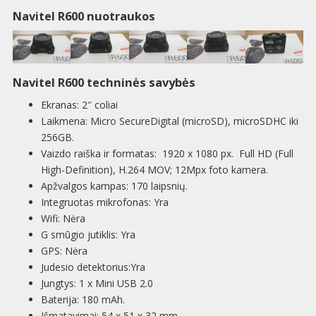
Navitel R600 nuotraukos
Navitel R600 techninės savybės
Ekranas: 2″ coliai
Laikmena: Micro SecureDigital (microSD), microSDHC iki
256GB.
Vaizdo raiška ir formatas: 1920 x 1080 px. Full HD (Full
High-Definition), H.264 MOV; 12Mpx foto kamera.
Apžvalgos kampas: 170 laipsnių.
Integruotas mikrofonas: Yra
Wifi: Nėra
G smūgio jutiklis: Yra
GPS: Nėra
Judesio detektorius:Yra
Jungtys: 1 x Mini USB 2.0
Baterija:
180 mAh
.
Išmatavimai: 54 x 51 x 32 mm