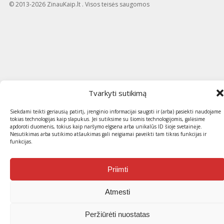
© 2013-2026 ZinauKaip.lt . Visos teisės saugomos
Tvarkyti sutikimą
Siekdami teikti geriausią patirtį, įrenginio informacijai saugoti ir (arba) pasiekti naudojame
tokias technologijas kaip slapukus. Jei sutiksime su šiomis technologijomis, galėsime
apdoroti duomenis, tokius kaip naršymo elgsena arba unikalūs ID šioje svetainėje.
Nesutikimas arba sutikimo atšaukimas gali neigiamai paveikti tam tikras funkcijas ir
funkcijas.
Priimti
Atmesti
Peržiūrėti nuostatas