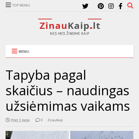
TOP MENIU
MENIU
Tapyba pagal
skaičius – naudingas
užsiėmimas vaikams
Prieš 3 metai
0
ZinauKaip