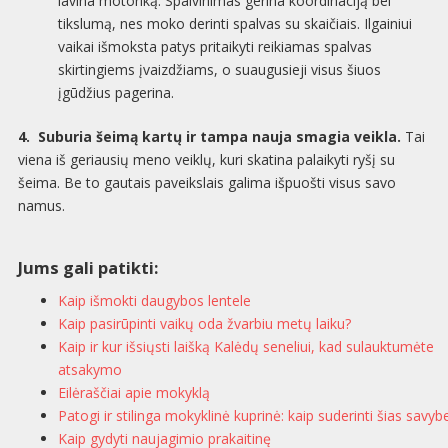
lavina motoriką. Spalvinimas gerina koordinaciją bei
tikslumą, nes moko derinti spalvas su skaičiais. Ilgainiui
vaikai išmoksta patys pritaikyti reikiamas spalvas
skirtingiems įvaizdžiams, o suaugusieji visus šiuos
įgūdžius pagerina.
4.
Suburia šeimą kartų ir tampa nauja smagia veikla.
Tai
viena iš geriausių meno veiklų, kuri skatina palaikyti ryšį su
šeima. Be to gautais paveikslais galima išpuošti visus savo
namus.
Jums gali patikti:
Kaip išmokti daugybos lentele
Kaip pasirūpinti vaikų oda žvarbiu metų laiku?
Kaip ir kur išsiųsti laišką Kalėdų seneliui, kad sulauktumėte
atsakymo
Eilėraščiai apie mokyklą
Patogi ir stilinga mokyklinė kuprinė: kaip suderinti šias savyb
Kaip gydyti naujagimio prakaitinę