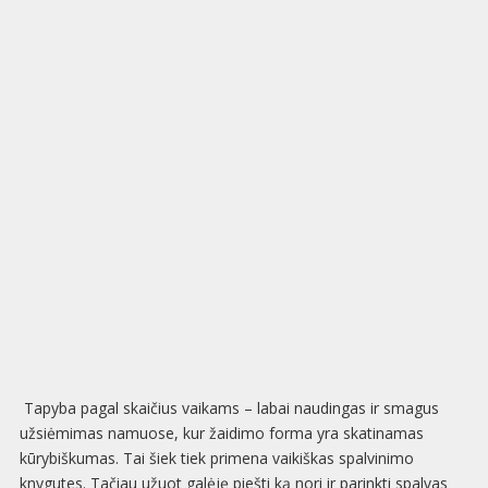
Tapyba pagal skaičius vaikams – labai naudingas ir smagus
užsiėmimas namuose, kur žaidimo forma yra skatinamas
kūrybiškumas. Tai šiek tiek primena vaikiškas spalvinimo
knygutes. Tačiau užuot galėję piešti ką nori ir parinkti spalvas