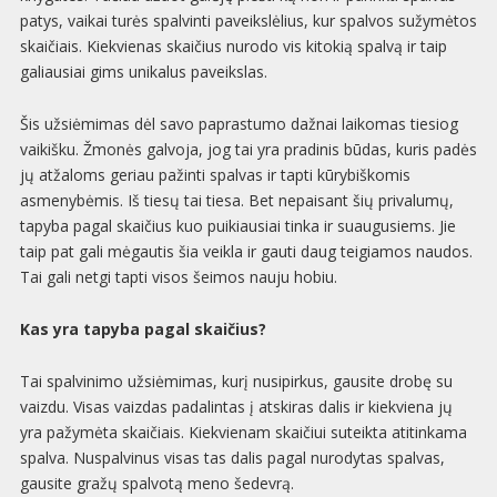
patys, vaikai turės spalvinti paveikslėlius, kur spalvos sužymėtos
skaičiais. Kiekvienas skaičius nurodo vis kitokią spalvą ir taip
galiausiai gims unikalus paveikslas.
Šis užsiėmimas dėl savo paprastumo dažnai laikomas tiesiog
vaikišku. Žmonės galvoja, jog tai yra pradinis būdas, kuris padės
jų atžaloms geriau pažinti spalvas ir tapti kūrybiškomis
asmenybėmis. Iš tiesų tai tiesa. Bet nepaisant šių privalumų,
tapyba pagal skaičius kuo puikiausiai tinka ir suaugusiems. Jie
taip pat gali mėgautis šia veikla ir gauti daug teigiamos naudos.
Tai gali netgi tapti visos šeimos nauju hobiu.
Kas yra tapyba pagal skaičius?
Tai spalvinimo užsiėmimas, kurį nusipirkus, gausite drobę su
vaizdu. Visas vaizdas padalintas į atskiras dalis ir kiekviena jų
yra pažymėta skaičiais. Kiekvienam skaičiui suteikta atitinkama
spalva. Nuspalvinus visas tas dalis pagal nurodytas spalvas,
gausite gražų spalvotą meno šedevrą.