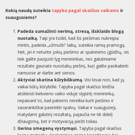
Kokią naudą suteikia
tapyba pagal skaičius vaikams
ir
suaugusiems?
Padeda sumažinti nerimą, stresą, išsklaido blogą
nuotaiką.
Taip yra todėl, kad šis piešimas nukreipia
mintis, padeda „užmušti“ laiką, suteikia ramią pramogą.
Net, jei ir neturite jokių piešimo ar spalvinimo įgūdžių, vis
tiek galite pasijusti lyg menininkas, nes galutiniame
rezultate gaunate nuostabų piešinį, kurį galite pasikabinti
namuose ar darbe ant sienos.
Aktyviai skatina kūrybiškumą.
Visi tėvai nori, kad jų
vaikai būtų kūrybiški. Tapyba pagal skaičius leidžia
atskleisti kiekvieno vaiko viduje slypintį menininką,
nepaisant to, kad patiems nereikia kurti piešinio ir
savarankiškai pasirinkti spalvų. Vaikai ir suaugusieji,
matydami galutinį rezultatą, pajaučia ne tik didelį
džiaugsmą, bet ir motyvaciją piešti toliau.
Gerina smegenų vystymąsi.
Tapyba pagal skaičius