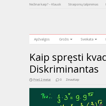
Nežinai kaip? – Klausk
Straipsnių talpinimas
Apžvalgos
Grožis
Sveikata
Kaip spręsti kvad
Diskriminantas
Prieš 2 metai
0
ZinauKaip