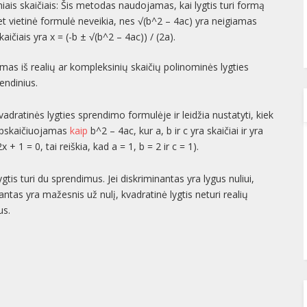
ais skaičiais: Šis metodas naudojamas, kai lygtis turi formą
 bet vietinė formulė neveikia, nes √(b^2 – 4ac) yra neigiamas
aičiais yra x = (-b ± √(b^2 – 4ac)) / (2a).
mas iš realių ar kompleksinių skaičių polinominės lygties
rendinius.
adratinės lygties sprendimo formulėje ir leidžia nustatyti, kiek
 apskaičiuojamas
kaip
b^2 – 4ac, kur a, b ir c yra skaičiai ir yra
 + 1 = 0, tai reiškia, kad a = 1, b = 2 ir c = 1).
ygtis turi du sprendimus. Jei diskriminantas yra lygus nuliui,
nantas yra mažesnis už nulį, kvadratinė lygtis neturi realių
us.