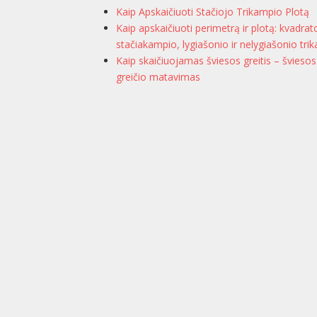
Kaip Apskaičiuoti Stačiojo Trikampio Plotą
Kaip apskaičiuoti perimetrą ir plotą: kvadrat
stačiakampio, lygiašonio ir nelygiašonio tri
Kaip skaičiuojamas šviesos greitis – šviesos
greičio matavimas