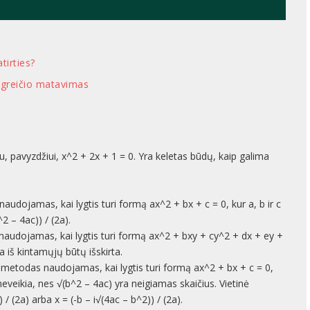
atirties?
s greičio matavimas
tu, pavyzdžiui, x^2 + 2x + 1 = 0. Yra keletas būdų, kaip galima
udojamas, kai lygtis turi formą ax^2 + bx + c = 0, kur a, b ir c
^2 – 4ac)) / (2a).
audojamas, kai lygtis turi formą ax^2 + bxy + cy^2 + dx + ey +
na iš kintamųjų būtų išskirta.
 metodas naudojamas, kai lygtis turi formą ax^2 + bx + c = 0,
ė neveikia, nes √(b^2 – 4ac) yra neigiamas skaičius. Vietinė
/ (2a) arba x = (-b – i√(4ac – b^2)) / (2a).