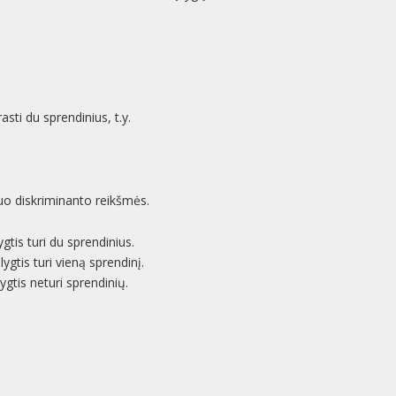
ti du sprendinius, t.y.
nuo diskriminanto reikšmės.
gtis turi du sprendinius.
lygtis turi vieną sprendinį.
ygtis neturi sprendinių.