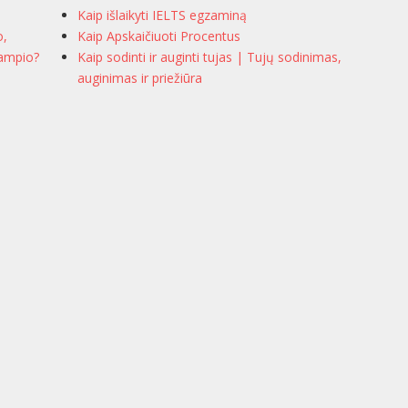
Kaip išlaikyti IELTS egzaminą
o,
Kaip Apskaičiuoti Procentus
kampio?
Kaip sodinti ir auginti tujas | Tujų sodinimas,
auginimas ir priežiūra