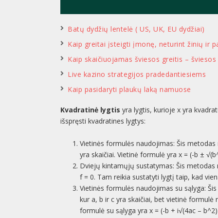
Batų dydžių lentelė ( US, UK, EU dydžiai)
Kaip greitai įsteigti įmonę, neturint žinių ir p
Kaip skaičiuojamas šviesos greitis – švieso
Live kazino strategijos pradedantiesiems
Kaip pasidaryti plaukų laką namuose
Kvadratinė lygtis
yra lygtis, kurioje x yra kvadra
išspręsti kvadratines lygtys:
Vietinės formulės naudojimas: Šis metodas na
yra skaičiai. Vietinė formulė yra x = (-b ± √(b
Dviejų kintamųjų sustatymas: Šis metodas n
f = 0. Tam reikia sustatyti lygtį taip, kad vie
Vietinės formulės naudojimas su sąlyga: Šis
kur a, b ir c yra skaičiai, bet vietinė formul
formulė su sąlyga yra x = (-b + i√(4ac – b^2)) 