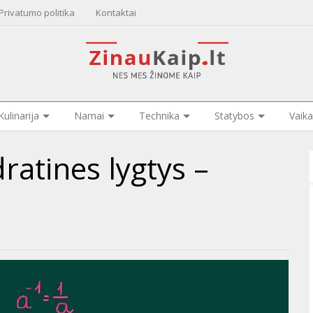
Privatumo politika
Kontaktai
Kulinarija
Namai
Technika
Statybos
Vaika
ratines lygtys –