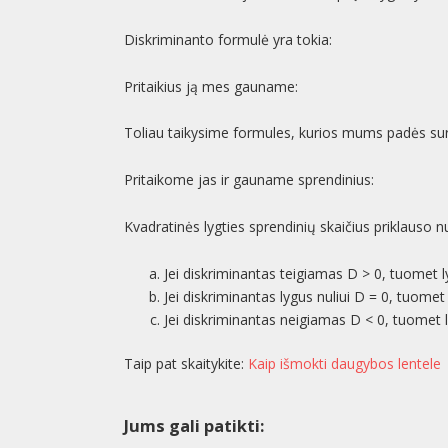
Diskriminanto formulė yra tokia:
Pritaikius ją mes gauname:
Toliau taikysime formules, kurios mums padės suras
Pritaikome jas ir gauname sprendinius:
Kvadratinės lygties sprendinių skaičius priklauso 
Jei diskriminantas teigiamas D > 0, tuomet ly
Jei diskriminantas lygus nuliui D = 0, tuomet 
Jei diskriminantas neigiamas D < 0, tuomet l
Taip pat skaitykite:
Kaip išmokti daugybos lentele
Jums gali patikti: