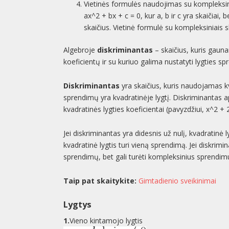
Vietinės formulės naudojimas su kompleksini
ax^2 + bx + c = 0, kur a, b ir c yra skaičiai,
skaičius. Vietinė formulė su kompleksiniais sk
Algebroje
diskriminantas
– skaičius, kuris gauna
koeficientų ir su kuriuo galima nustatyti lygties sp
Diskriminantas
yra skaičius, kuris naudojamas kv
sprendimų yra kvadratinėje lygtį. Diskriminantas
kvadratinės lygties koeficientai (pavyzdžiui, x^2 + 2x
Jei diskriminantas yra didesnis už nulį, kvadratinė l
kvadratinė lygtis turi vieną sprendimą. Jei diskrimi
sprendimų, bet gali turėti kompleksinius sprendim
Taip pat skaitykite:
Gimtadienio sveikinimai
Lygtys
1.
Vieno kintamojo lygtis