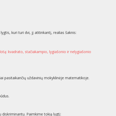
tis, kuri turi dvi, jį atitinkantį, realias šaknis:
plotą: kvadrato, stačiakampio, lygiašonio ir nelygiašonio
iai pasitaikančių uždavinių mokyklinėje matematikoje.
būdus.
 diskriminantu. Paimkime tokią lygtį: