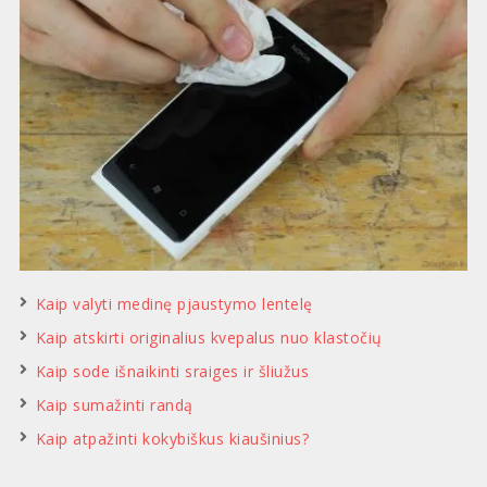
Kaip valyti medinę pjaustymo lentelę
Kaip atskirti originalius kvepalus nuo klastočių
Kaip sode išnaikinti sraiges ir šliužus
Kaip sumažinti randą
Kaip atpažinti kokybiškus kiaušinius?