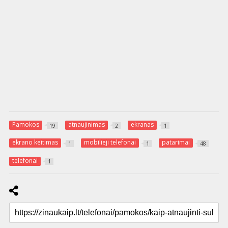
Pamokos
atnaujinimas
ekranas
19
2
1
ekrano keitimas
mobilieji telefonai
patarimai
1
1
48
telefonai
1