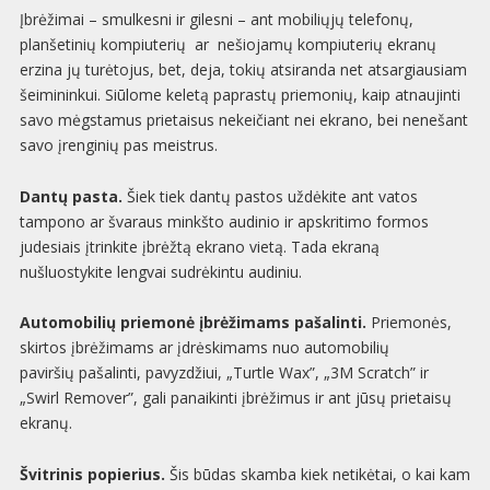
Įbrėžimai – smulkesni ir gilesni – ant mobiliųjų telefonų,
planšetinių kompiuterių ar nešiojamų kompiuterių ekranų
erzina jų turėtojus, bet, deja, tokių atsiranda net atsargiausiam
šeimininkui. Siūlome keletą paprastų priemonių, kaip atnaujinti
savo mėgstamus prietaisus nekeičiant nei ekrano, bei nenešant
savo įrenginių pas meistrus.
Dantų pasta.
Šiek tiek dantų pastos uždėkite ant vatos
tampono ar švaraus minkšto audinio ir apskritimo formos
judesiais įtrinkite įbrėžtą ekrano vietą. Tada ekraną
nušluostykite lengvai sudrėkintu audiniu.
Automobilių priemonė įbrėžimams pašalinti.
Priemonės,
skirtos įbrėžimams ar įdrėskimams nuo automobilių
paviršių pašalinti, pavyzdžiui, „Turtle Wax”, „3M Scratch” ir
„Swirl Remover”, gali panaikinti įbrėžimus ir ant jūsų prietaisų
ekranų.
Švitrinis popierius.
Šis būdas skamba kiek netikėtai, o kai kam