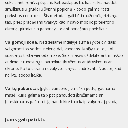
sukels net ironišką šypsnį. Bet paslaptis ta, kad reikia naudoti
smulkiausių grūdelių švitrinį popierių – tokio galima rasti
prekybos centruose. Šis metodas gali būti mažumėlę rizikingas,
tad, prieš pradėdami tvarkyti kad ir savo mobiliojo telefono
ekraną, pirmiausia pabandykite ant panašaus paviršiaus.
Valgomoji soda.
Nedideliame indelyje sumaišykite dvi dalis
valgomosios sodos ir vieną dalį vandens. Maišykite tol, kol
susidarys tiršta vienoda masė. Šios masės uždėkite ant minkšto
audinio ir rūpestingai patrinkite įbrėžimus ar įdrėskimus ant
ekrano. Po to ekraną nuvalykite lengvai sudrėkinta šluoste, kad
neliktų sodos likučių.
Vaikų pabarstai.
Įpylus vandens į vaikišką pudrą gaunama
masė, kurią galima taip pat panaudoti įbrėžimams ar
įdrėskimams pašalinti. Ją naudokite taip kaip valgomąją sodą.
Jums gali patikti: