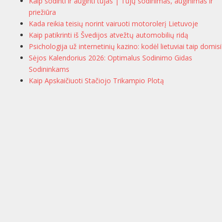
Kaip sodinti ir auginti tujas | Tujų sodinimas, auginimas ir
priežiūra
Kada reikia teisių norint vairuoti motorolerį Lietuvoje
Kaip patikrinti iš Švedijos atvežtų automobilių ridą
Psichologija už internetinių kazino: kodėl lietuviai taip domisi
Sėjos Kalendorius 2026: Optimalus Sodinimo Gidas
Sodininkams
Kaip Apskaičiuoti Stačiojo Trikampio Plotą