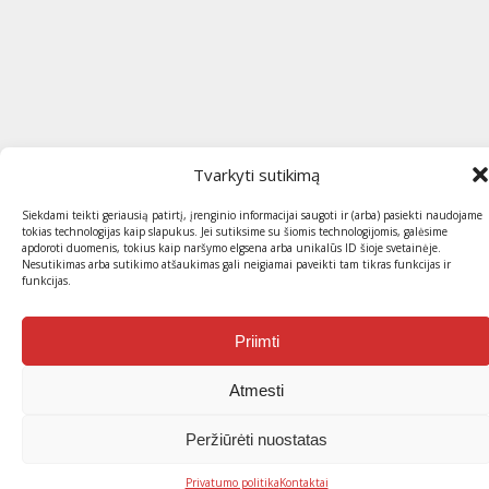
Tvarkyti sutikimą
Siekdami teikti geriausią patirtį, įrenginio informacijai saugoti ir (arba) pasiekti naudojame
tokias technologijas kaip slapukus. Jei sutiksime su šiomis technologijomis, galėsime
apdoroti duomenis, tokius kaip naršymo elgsena arba unikalūs ID šioje svetainėje.
Nesutikimas arba sutikimo atšaukimas gali neigiamai paveikti tam tikras funkcijas ir
funkcijas.
Priimti
Atmesti
Peržiūrėti nuostatas
Privatumo politika
Kontaktai