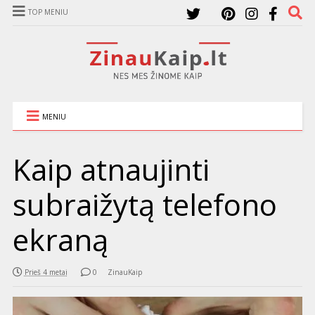
TOP MENIU
MENIU
Kaip atnaujinti
subraižytą telefono
ekraną
Prieš 4 metai
0
ZinauKaip