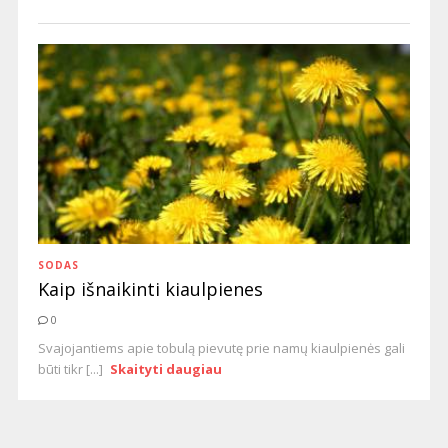
SODAS
Kaip išnaikinti kiaulpienes
0
Svajojantiems apie tobulą pievutę prie namų kiaulpienės gali
būti tikr [...]
Skaityti daugiau