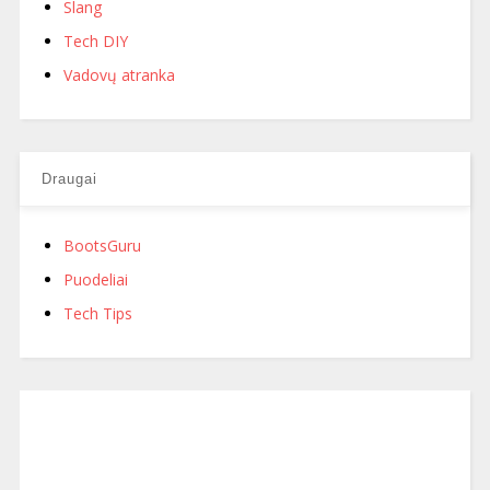
Slang
Tech DIY
Vadovų atranka
Draugai
BootsGuru
Puodeliai
Tech Tips