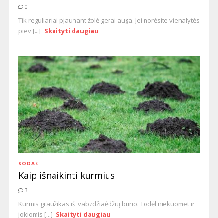
0
Tik reguliariai pjaunant žolė gerai auga. Jei norėsite vienalytės
piev [...]
Skaityti daugiau
SODAS
Kaip išnaikinti kurmius
3
Kurmis graužikas iš vabzdžiaėdžių būrio. Todėl niekuomet ir
jokiomis [...]
Skaityti daugiau