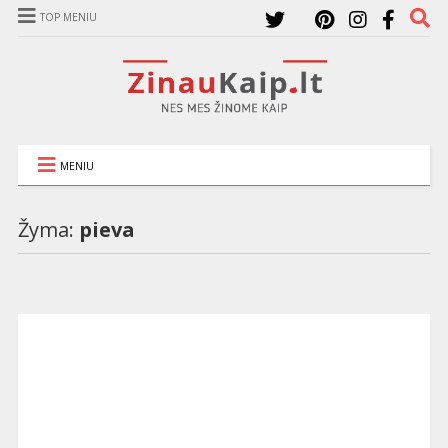
TOP MENIU
MENIU
Žyma:
pieva