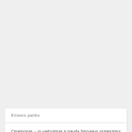
Kitiems patiko
Cinamonas – jo vartojimas ir nauda žmogaus organizmui