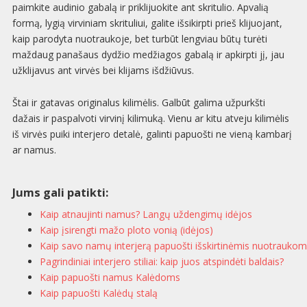
paimkite audinio gabalą ir priklijuokite ant skritulio. Apvalią
formą, lygią virviniam skrituliui, galite išsikirpti prieš klijuojant,
kaip parodyta nuotraukoje, bet turbūt lengviau būtų turėti
maždaug panašaus dydžio medžiagos gabalą ir apkirpti jį, jau
užklijavus ant virvės bei klijams išdžiūvus.
Štai ir gatavas originalus kilimėlis. Galbūt galima užpurkšti
dažais ir paspalvoti virvinį kilimuką. Vienu ar kitu atveju kilimėlis
iš virvės puiki interjero detalė, galinti papuošti ne vieną kambarį
ar namus.
Jums gali patikti:
Kaip atnaujinti namus? Langų uždengimų idėjos
Kaip įsirengti mažo ploto vonią (idėjos)
Kaip savo namų interjerą papuošti išskirtinėmis nuotraukom
Pagrindiniai interjero stiliai: kaip juos atspindėti baldais?
Kaip papuošti namus Kalėdoms
Kaip papuošti Kalėdų stalą