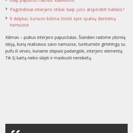
Kaip papuošti namus Kalėdoms
Pagrindiniai interjero stiliai: kaip juos atspindėti baldais?
9 dalykai, kuriuos būtina žinoti apie spalvų derinimą
namuose
Kilimas – puikus interjero papuošalas. Šiandien radome įdomią
idėją, kurią realizavus savo namuose, turėtumėte giminingą su
pufu iš virvės, kuriame slepiasi padangėlė, interjero elementą.
Tik šį kartą nieko slėpti ir maskuoti nereikėtų.