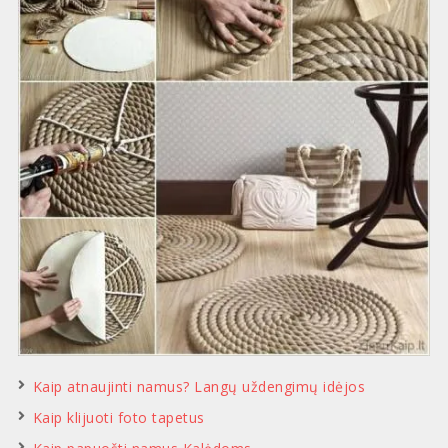
Kaip atnaujinti namus? Langų uždengimų idėjos
Kaip klijuoti foto tapetus