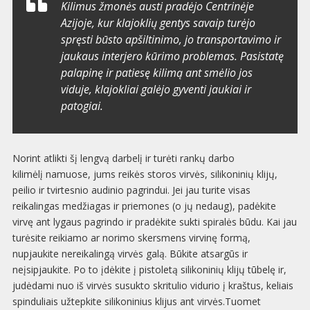
Kilimus žmonės austi pradėjo
Centrinėje
Azijoje
, kur klajoklių gentys savaip turėjo
spręsti būsto apšiltinimo, jo transportavimo ir
jaukaus interjero kūrimo problemas. Pasistatę
palapinę ir patiesę kilimą ant smėlio jos
viduje, klajokliai galėjo gyventi jaukiai ir
patogiai.
Norint atlikti šį lengvą darbelį ir turėti rankų darbo
kilimėlį namuose, jums reikės storos virvės, silikoninių klijų,
peilio ir tvirtesnio audinio pagrindui. Jei jau turite visas
reikalingas medžiagas ir priemones (o jų nedaug), padėkite
virvę ant lygaus pagrindo ir pradėkite sukti spiralės būdu. Kai jau
turėsite reikiamo ar norimo skersmens virvinę formą,
nupjaukite nereikalingą virvės galą. Būkite atsargūs ir
neįsipjaukite. Po to įdėkite į pistoletą silikoninių klijų tūbelę ir,
judėdami nuo iš virvės susukto skritulio vidurio į kraštus, keliais
spinduliais užtepkite silikoninius klijus ant virvės.Tuomet