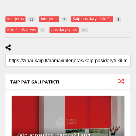
Interjeras
interjeras
Kaip pasidaryti kilimėlį
25
7
1
Kilimėlis iš virvės
pasidaryk pats
1
29
TAIP PAT GALI PATIKTI
Kaip atnaujinti namus? Langų