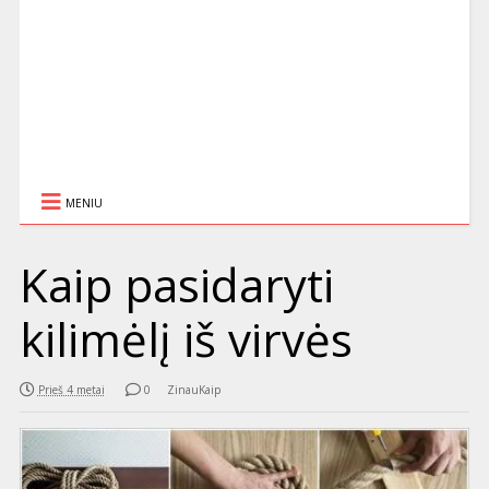
MENIU
Kaip pasidaryti
kilimėlį iš virvės
Prieš 4 metai
0
ZinauKaip