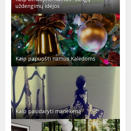
uždengimų idėjos
Kaip papuošti namus Kalėdoms
Kaip pasidaryti manekeną