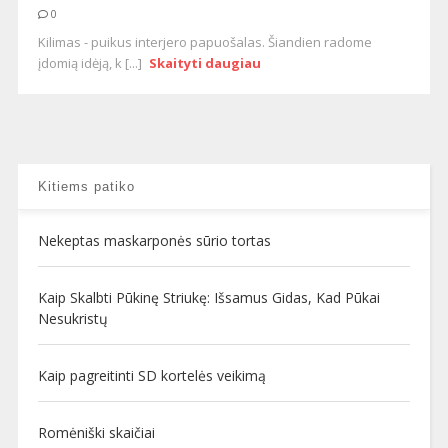
0
Kilimas - puikus interjero papuošalas. Šiandien radome
įdomią idėją, k [...]
Skaityti daugiau
Kitiems patiko
Nekeptas maskarponės sūrio tortas
Kaip Skalbti Pūkinę Striukę: Išsamus Gidas, Kad Pūkai
Nesukristų
Kaip pagreitinti SD kortelės veikimą
Romėniški skaičiai