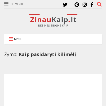
TOP MENIU
MENIU
Žyma:
Kaip pasidaryti kilimėlį