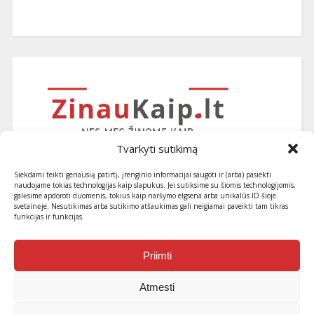
Tvarkyti sutikimą
Siekdami teikti geriausią patirtį, įrenginio informacijai saugoti ir (arba) pasiekti
naudojame tokias technologijas kaip slapukus. Jei sutiksime su šiomis technologijomis,
galėsime apdoroti duomenis, tokius kaip naršymo elgsena arba unikalūs ID šioje
svetainėje. Nesutikimas arba sutikimo atšaukimas gali neigiamai paveikti tam tikras
funkcijas ir funkcijas.
Užsiprenumeruokite naujausius
straipsnius ir patarimus
Priimti
Atmesti