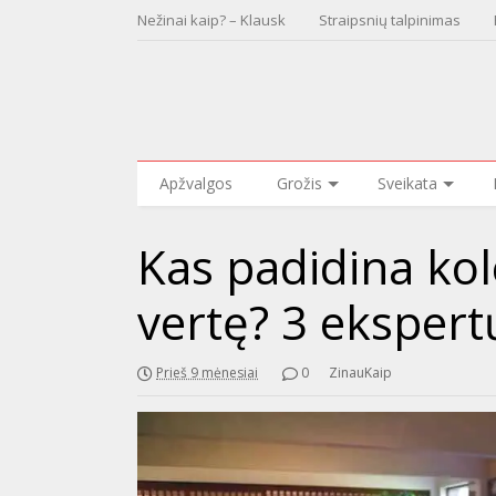
Nežinai kaip? – Klausk
Straipsnių talpinimas
Apžvalgos
Grožis
Sveikata
Kas padidina kol
vertę? 3 ekspert
Prieš 9 mėnesiai
0
ZinauKaip