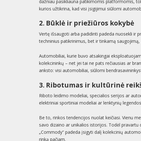
dažniau pasikliauna patikimomis platformomis, t
kurios užtikrina, kad visi įsigijimui siūlomi automobi
2. Būklė ir priežiūros kokybė
Vertę išsaugoti arba padidinti padeda nuosekli ir pr
techninius patikrinimus, bet ir tinkamą saugojimą, 
Automobiliai, kurie buvo atsakingai eksploatuojami i
kolekcininkų – net jei tai ne pats rečiausias ar b
anksto: visi automobiliai, siūlomi bendrasavininkystei
3. Ribotumas ir kultūrinė rei
Riboto leidimo modeliai, specialios serijos ar automo
elektriniai sportiniai modeliai ar lenktynių legendos
Be to, rinkos tendencijos nuolat keičiasi. Vienu m
savo dizaino ar unikalios istorijos. Todėl pravartu d
„Commody“ padeda įsigyti dalį kolekcinių automobi
rinką pačiam.