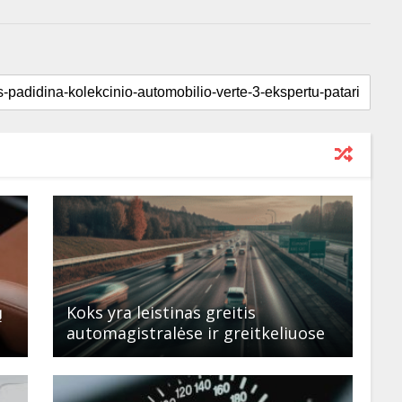
ų
Koks yra leistinas greitis
automagistralėse ir greitkeliuose