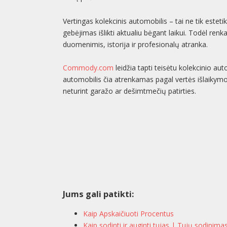
Vertingas kolekcinis automobilis – tai ne tik esteti
gebėjimas išlikti aktualiu bėgant laikui. Todėl renka
duomenimis, istorija ir profesionalų atranka.
Commody.com
leidžia tapti teisėtu kolekcinio a
automobilis čia atrenkamas pagal vertės išlaikymo i
neturint garažo ar dešimtmečių patirties.
Jums gali patikti:
Kaip Apskaičiuoti Procentus
Kaip sodinti ir auginti tujas | Tujų sodinima