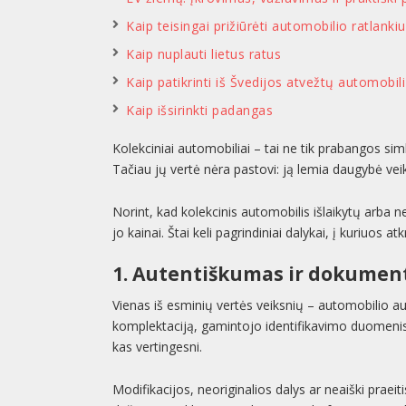
Kaip teisingai prižiūrėti automobilio ratlanki
Kaip nuplauti lietus ratus
Kaip patikrinti iš Švedijos atvežtų automobili
Kaip išsirinkti padangas
Kolekciniai automobiliai – tai ne tik prabangos simbo
Tačiau jų vertė nėra pastovi: ją lemia daugybė vei
Norint, kad kolekcinis automobilis išlaikytų arba ne
jo kainai. Štai keli pagrindiniai dalykai, į kuriuos a
1. Autentiškumas ir dokument
Vienas iš esminių vertės veiksnių – automobilio au
komplektaciją, gamintojo identifikavimo duomenis, 
kas vertingesni.
Modifikacijos, neoriginalios dalys ar neaiški praeit