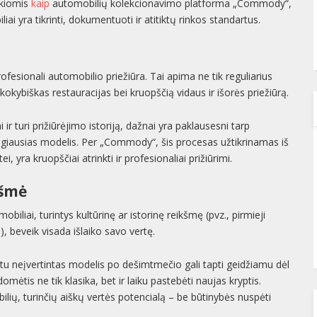
okiomis
kaip
automobilių kolekcionavimo platforma „Commody“,
liai yra tikrinti, dokumentuoti ir atitiktų rinkos standartus.
ofesionali automobilio priežiūra. Tai apima ne tik reguliarius
kokybiškas restauracijas bei kruopščią vidaus ir išorės priežiūrą.
r turi prižiūrėjimo istoriją, dažnai yra paklausesni tarp
rangiausias modelis. Per „Commody“, šis procesas užtikrinamas iš
, yra kruopščiai atrinkti ir profesionaliai prižiūrimi.
kšmė
biliai, turintys kultūrinę ar istorinę reikšmę (pvz., pirmieji
), beveik visada išlaiko savo vertę.
etu neįvertintas modelis po dešimtmečio gali tapti geidžiamu dėl
omėtis ne tik klasika, bet ir laiku pastebėti naujas kryptis.
lių, turinčių aiškų vertės potencialą – be būtinybės nuspėti