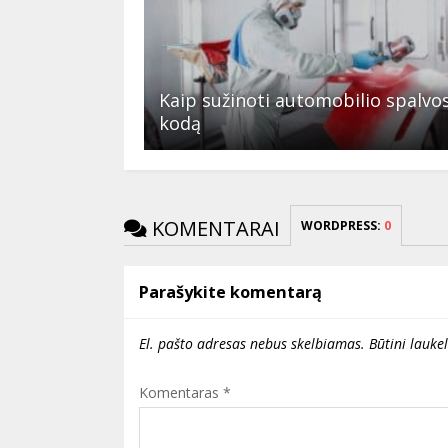
Kaip sužinoti automobilio spalvo
kodą
KOMENTARAI
WORDPRESS:
0
Parašykite komentarą
El. pašto adresas nebus skelbiamas.
Būtini lauke
Komentaras
*