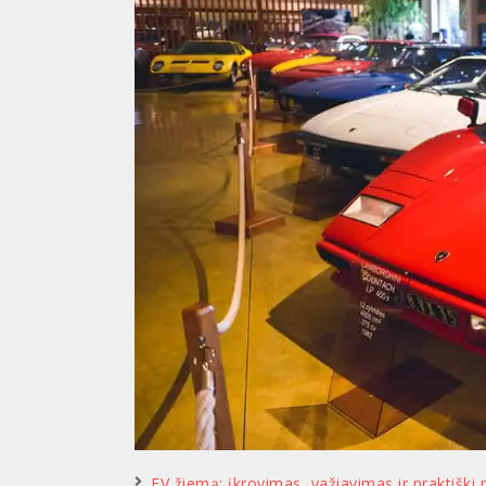
EV žiemą: įkrovimas, važiavimas ir praktiški 