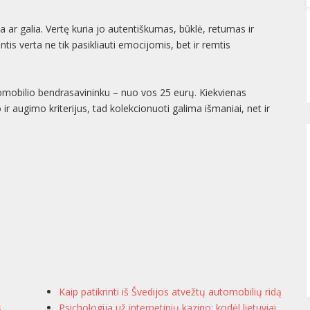
ka ar galia. Vertę kuria jo autentiškumas, būklė, retumas ir
ntis verta ne tik pasikliauti emocijomis, bet ir remtis
utomobilio bendrasavininku – nuo vos 25 eurų. Kiekvienas
r augimo kriterijus, tad kolekcionuoti galima išmaniai, net ir
Kaip patikrinti iš Švedijos atvežtų automobilių ridą
s,
Psichologija už internetinių kazino: kodėl lietuviai