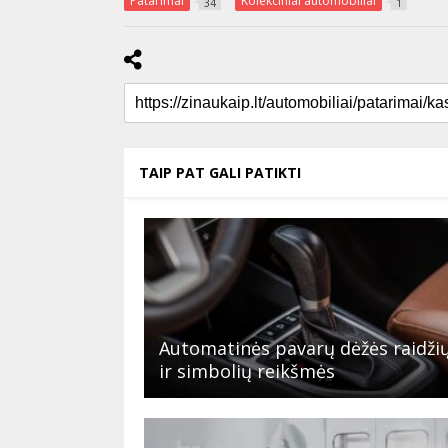
Patarimai
Kolekciniai automobiliai
34
1
TAIP PAT GALI PATIKTI
Automatinės pavarų dėžės raidži
ir simbolių reikšmės