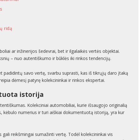
us
ų ridą
liai ar inžinerijos šedevrai, bet ir ilgalaikės vertės objektai.
ksnių – nuo autentiškumo ir būklės iki rinkos tendencijų.
t padidintų savo vertę, svarbu suprasti, kas iš tikrųjų daro įtaką
tkreipia dėmesį patyrę kolekcininkai ir rinkos ekspertai.
uota istorija
tentiškumas. Kolekciniai automobiliai, kurie išsaugojo originalią
kėbulo numerius ir turi aiškiai dokumentuotą istoriją, yra kur
is gali reikšmingai sumažinti vertę. Todėl kolekcininkai vis