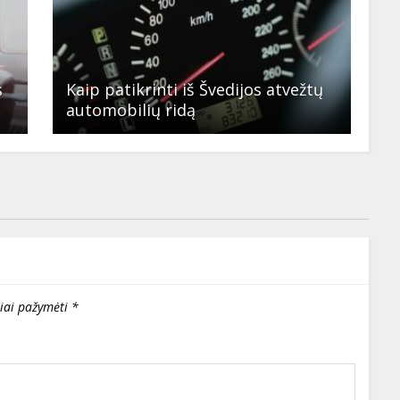
s
Kaip patikrinti iš Švedijos atvežtų
automobilių ridą
liai pažymėti
*