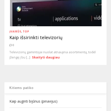
ĮVAIRŪS
,
TOP
Kaip išsirinkti televizorių
0
Televizorių gamintojai nuolat atnaujina asortimentą, todėl
įžengę į bu [...]
Skaityti daugiau
Kitiems patiko
Kaip auginti bijūnus (pinavijus)