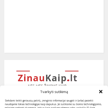
Tvarkyti sutikimą
Siekdami teikti geriausią patirtį, įrenginio informacijai saugoti ir (arba) pasiekti
naudojame tokias technologijas kaip slapukus. Jei sutiksime su šiomis technologijomis,
galėsime apdoroti duomenis, tokius kaip naršymo elgsena arba unikalūs ID šioje