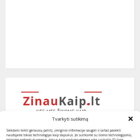
Tvarkyti sutikimą
Siekdami teikti geriausią patirtį, įrenginio informacijai saugoti ir (arba) pasiekti
naudojame tokias technologijas kaip slapukus. Jei sutiksime su šiomis technologijomis,
galėsime apdoroti duomenis, tokius kaip naršymo elgsena arba unikalūs ID šioje