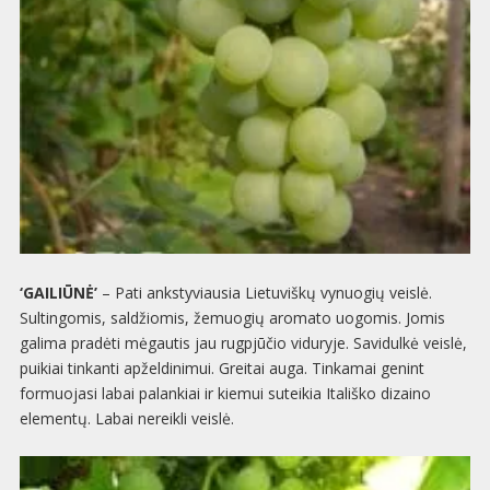
‘GAILIŪNĖ’
– Pati ankstyviausia Lietuviškų vynuogių veislė.
Sultingomis, saldžiomis, žemuogių aromato uogomis. Jomis
galima pradėti mėgautis jau rugpjūčio viduryje. Savidulkė veislė,
puikiai tinkanti apželdinimui. Greitai auga. Tinkamai genint
formuojasi labai palankiai ir kiemui suteikia Itališko dizaino
elementų. Labai nereikli veislė.