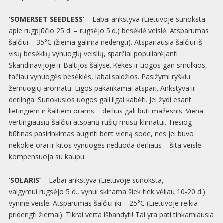
‘SOMERSET SEEDLESS’
– Labai ankstyva (Lietuvoje sunoksta
apie rugpjūčio 25 d. – rugsėjo 5 d.) besėklė veislė. Atsparumas
šalčiui – 35°C (žiema galima nedengti). Atspariausia šalčiui iš
visų besėklių vynuogių veislių, sparčiai populiarėjanti
Skandinavijoje ir Baltijos šalyse. Kekės ir uogos gan smulkios,
tačiau vynuogės besėklės, labai saldžios. Pasižymi ryškiu
žemuogių aromatu. Ligos pakankamai atspari. Ankstyva ir
derlinga. Sunokusios uogos gali ilgai kabėti. Jei žydi esant
lietingiem ir šaltiem orams – derlius gali būti mažesnis. Viena
vertingiausių šalčiui atsparių rūšių mūsų klimatui. Tiesiog
būtinas pasirinkimas auginti bent vieną sode, nes jei buvo
nekokie orai ir kitos vynuogės neduoda derliaus – šita veislė
kompensuoja su kaupu.
‘SOLARIS’
– Labai ankstyva (Lietuvoje sunoksta,
valgymui rugsėjo 5 d., vynui skinama šiek tiek vėliau 10-20 d.)
vyninė veislė. Atsparumas šalčiui iki – 25°C (Lietuvoje reikia
pridengti žiemai). Tikrai verta išbandyti! Tai yra pati tinkamiausia