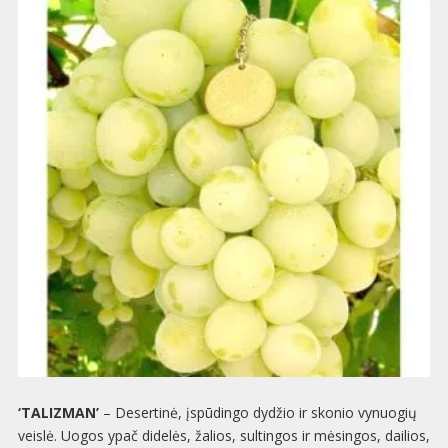
‘TALIZMAN’
– Desertinė, įspūdingo dydžio ir skonio vynuogių
veislė. Uogos ypač didelės, žalios, sultingos ir mėsingos, dailios,