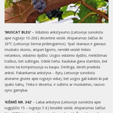
‘MUSCAT BLEU’
– Vidutinio ankstyvumo (Lietuvoje sunoksta
apie rugsėjo 10-20d.) desertinė veislė. Atsparumas šalčiui: iki
26°C (Lietuvoje žiemai pridengiamos). Ypač skanaus ir gaivaus
muskato skonio, atspari ligoms, nereikli veislė! Kekės
netankios, vidutinio dydžio. Uogos vidutinio dydžio, minkštimas
traškus, bet sultingas. Odelė tvirta. Kauliukai gana stambūs, bet
skonis tai kompensuoja su kaupu. Derlinga, derėti pradeda
anksti. Pakankamai ankstyva – Rytų Lietuvoje sunoksta
atvirame grunte apie rugsėjo vidurį, bet uogos gali kabėti iki pat
spalio šalnų. Tinka ir desertui, ir sultims ar muskatinio, rausvo
vyno gamybai.
‘KIŠMIŠ NR. 342’
– Labai ankstyva (Lietuvoje sunoksta apie
rugpjūčio 15 – rugsėjo 5 d.) besėklė veislė. Atsparumas šalčiui: