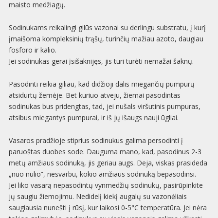
maisto medžiagų.
Sodinukams reikalingi gilūs vazonai su derlingu substratu, į kurį
įmaišoma kompleksinių trąšų, turinčių mažiau azoto, daugiau
fosforo ir kalio.
Jei sodinukas gerai įsišaknijęs, jis turi turėti nemažai šaknų.
Pasodinti reikia giliau, kad didžioji dalis miegančių pumpurų
atsidurtų žemėje. Bet kuriuo atveju, žiemai pasodintas
sodinukas bus pridengtas, tad, jei nušals viršutinis pumpuras,
atsibus miegantys pumpurai, ir iš jų išaugs nauji ūgliai.
Vasaros pradžioje stiprius sodinukus galima persodinti į
paruoštas duobes sode. Dauguma mano, kad, pasodinus 2-3
metų amžiaus sodinuką, jis geriau augs. Deja, viskas prasideda
„nuo nulio”, nesvarbu, kokio amžiaus sodinuką bepasodinsi.
Jei liko vasarą nepasodintų vynmedžių sodinukų, pasirūpinkite
jų saugiu žiemojimu. Nedidelį kiekį augalų su vazonėliais
saugiausia nunešti į rūsį, kur laikosi 0-5°C temperatūra. Jei nėra