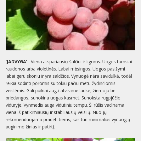
‘JADVYGA’
– Viena atspariausių šalčiui ir ligoms. Uogos tamsiai
raudonos arba violetinės. Labai mėsingos. Uogos pasižymi
labai geru skoniu ir yra saldžios. Vynuogė nėra savidulkė, todėl
reikia sodinti poromis su tokiu pačiu metu žydinčiomis
veislėmis. Gali puikiai augti atvirame lauke, žiemoja be
priedangos, sunokina uogas kasmet. Sunoksta rugpjūčio
viduryje. Vynmedis auga vidutiniu tempu. Ši rūšis vadinama
viena iš patikimiausių ir stabiliausių veislių. Nuo jų
rekomenduojama pradėti tiems, kas turi minimalias vynuogių
auginimo žinias ir patirtį.