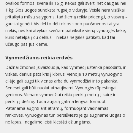
ovalios formos, sveria iki 16 g. Kekės gali sverti net daugiau nei
1 kg. Šios uogos sunoksta rugsėjo viduryje. Veislė nėra visiškai
pritaikyta mūsų sąlygoms, tad žiemą reikia pridengti, o vasarą –
gausiai genėti. Vis dėl to dėl tokios sodo puošmenos tai yra
niekis, nes kai atvykus svečiam pateiksite vieną vynuogės kekę,
kuris netelpa į du delnus – niekas negalės patikėti, kad tai
užaugo pas jus kieme.
Vynmedžiams reikia erdvės
Dažnai žmonės įsivaizduoja, kad vynmedį užtenka pasodinti, ir
viskas, derlius pats kris į kibirus. Vienoje 10 metrų vynuogyno
eilėje gali augti tik vienas arba du vynmedžiai ir to pakanka.
Senesni gali būti nuolat atnaujinami. Vynuogės rūpestingai
genimos. Vienam vynmedžiui reikia penkių metrų į kairę ir
penkių į dešinę. Tada augalą galima lengvai formuoti.
Patariama auginti ant atramų, formuojant vadinamas
rankoves. Vynuogynas turi persišviesti jeigu auginame uogas o
ne lapus, negalime leisti klestėti džiunglėms.