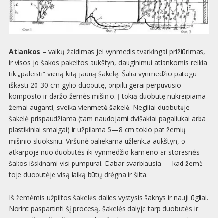
Atlankos
– vaikų žaidimas jei vynmedis tvarkingai prižiūrimas,
ir visos jo šakos pakeltos aukštyn, dauginimui atlankomis reikia
tik „paleisti” vieną kitą jauną šakelę. Šalia vynmedžio patogu
iškasti 20-30 cm gylio duobutę, pripilti gerai perpuvusio
komposto ir daržo žemės mišinio. Į tokią duobutę nukreipiama
žemai auganti, sveika vienmetė šakelė. Negiliai duobutėje
šakelė prispaudžiama (tam naudojami dvišakiai pagaliukai arba
plastikiniai smaigai) ir užpilama 5—8 cm tokio pat žemių
mišinio sluoksniu. Viršūnė paliekama užlenkta aukštyn, o
atkarpoje nuo duobutės iki vynmedžio kamieno ar storesnės
šakos išskinami visi pumpurai. Dabar svarbiausia — kad žemė
toje duobutėje visą laiką būtų drėgna ir šilta.
Iš žemėmis užpiltos šakelės dalies vystysis šaknys ir nauji ūgliai.
Norint paspartinti šį procesą, šakelės dalyje tarp duobutės ir