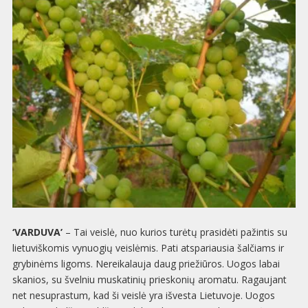
‘VARDUVA’
– Tai veislė, nuo kurios turėtų prasidėti pažintis su
lietuviškomis vynuogių veislėmis. Pati atspariausia šalčiams ir
grybinėms ligoms. Nereikalauja daug priežiūros. Uogos labai
skanios, su švelniu muskatinių prieskonių aromatu. Ragaujant
net nesuprastum, kad ši veislė yra išvesta Lietuvoje. Uogos