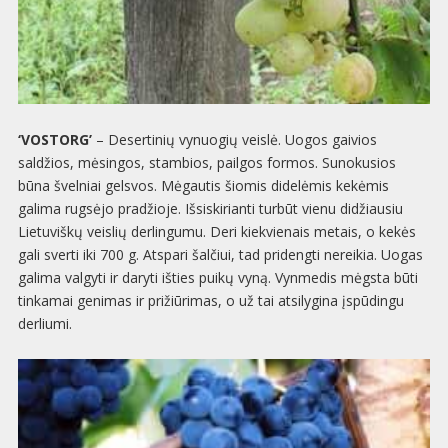
‘VOSTORG’
– Desertinių vynuogių veislė. Uogos gaivios
saldžios, mėsingos, stambios, pailgos formos. Sunokusios
būna švelniai gelsvos. Mėgautis šiomis didelėmis kekėmis
galima rugsėjo pradžioje. Išsiskirianti turbūt vienu didžiausiu
Lietuviškų veislių derlingumu. Deri kiekvienais metais, o kekės
gali sverti iki 700 g. Atspari šalčiui, tad pridengti nereikia. Uogas
galima valgyti ir daryti išties puikų vyną. Vynmedis mėgsta būti
tinkamai genimas ir prižiūrimas, o už tai atsilygina įspūdingu
derliumi.