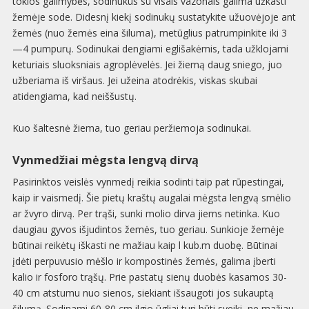
tokios galimybės, sodinukus su visais vazonais galima užkasti
žemėje sode. Didesnį kiekį sodinukų sustatykite užuovėjoje ant
žemės (nuo žemės eina šiluma), metūglius patrumpinkite iki 3
—4 pumpurų. Sodinukai dengiami eglišakėmis, tada užklojami
keturiais sluoksniais agroplėvelės. Jei žiemą daug sniego, juo
užberiama iš viršaus. Jei užeina atodrėkis, viskas skubai
atidengiama, kad neiššustų.
Kuo šaltesnė žiema, tuo geriau peržiemoja sodinukai.
Vynmedžiai mėgsta lengvą dirvą
Pasirinktos veislės vynmedį reikia sodinti taip pat rūpestingai,
kaip ir vaismedį. Šie pietų kraštų augalai mėgsta lengvą smėlio
ar žvyro dirvą. Per trąši, sunki molio dirva jiems netinka. Kuo
daugiau gyvos išjudintos žemės, tuo geriau. Sunkioje žemėje
būtinai reikėtų iškasti ne mažiau kaip l kub.m duobę. Būtinai
įdėti perpuvusio mėšlo ir kompostinės žemės, galima įberti
kalio ir fosforo trąšų. Prie pastatų sienų duobės kasamos 30-
40 cm atstumu nuo sienos, siekiant išsaugoti jos sukauptą
šilumą. Sodinami 60-80 cm ilgio ūgliai turi būti sveiki, ne mažiau