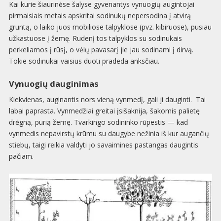
Kai kurie šiaurinėse šalyse gyvenantys vynuogių augintojai
pirmaisiais metais apskritai sodinukų nepersodina į atvirą
gruntą, o laiko juos mobiliose talpyklose (pvz. kibiruose), pusiau
užkastuose į žemę. Rudenį tos talpyklos su sodinukais
perkeliamos į rūsį, o vėlų pavasarį jie jau sodinami į dirvą.
Tokie sodinukai vaisius duoti pradeda anksčiau.
Vynuogių dauginimas
Kiekvienas, auginantis nors vieną vynmedį, gali ji dauginti. Tai
labai paprasta. Vynmedžiai greitai įsišaknija, šakomis palietę
drėgną, purią žemę. Tvarkingo sodininko rūpestis — kad
vynmedis nepavirstų krūmu su daugybe nežinia iš kur augančių
stiebų, taigi reikia valdyti jo savaimines pastangas daugintis
pačiam.