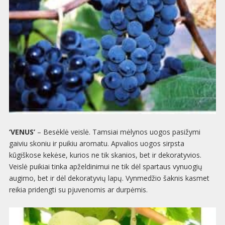
‘VENUS’
– Besėklė veislė. Tamsiai mėlynos uogos pasižymi
gaiviu skoniu ir puikiu aromatu. Apvalios uogos sirpsta
kūgiškose kekėse, kurios ne tik skanios, bet ir dekoratyvios.
Veislė puikiai tinka apželdinimui ne tik dėl spartaus vynuogių
augimo, bet ir dėl dekoratyvių lapų. Vynmedžio šaknis kasmet
reikia pridengti su pjuvenomis ar durpėmis.