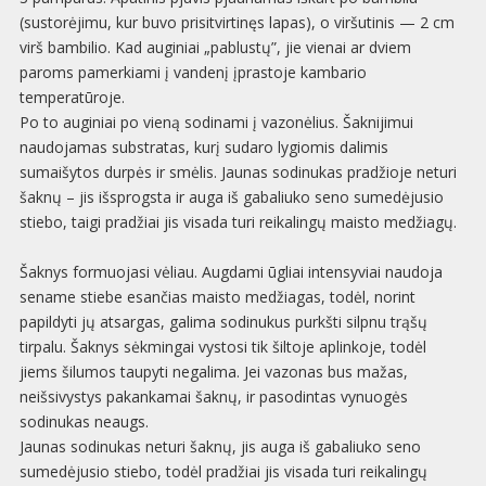
(sustorėjimu, kur buvo prisitvirtinęs lapas), o viršutinis — 2 cm
virš bambilio. Kad auginiai „pablustų”, jie vienai ar dviem
paroms pamerkiami į vandenį įprastoje kambario
temperatūroje.
Po to auginiai po vieną sodinami į vazonėlius. Šaknijimui
naudojamas substratas, kurį sudaro lygiomis dalimis
sumaišytos durpės ir smėlis. Jaunas sodinukas pradžioje neturi
šaknų – jis išsprogsta ir auga iš gabaliuko seno sumedėjusio
stiebo, taigi pradžiai jis visada turi reikalingų maisto medžiagų.
Šaknys formuojasi vėliau. Augdami ūgliai intensyviai naudoja
sename stiebe esančias maisto medžiagas, todėl, norint
papildyti jų atsargas, galima sodinukus purkšti silpnu trąšų
tirpalu. Šaknys sėkmingai vystosi tik šiltoje aplinkoje, todėl
jiems šilumos taupyti negalima. Jei vazonas bus mažas,
neišsivystys pakankamai šaknų, ir pasodintas vynuogės
sodinukas neaugs.
Jaunas sodinukas neturi šaknų, jis auga iš gabaliuko seno
sumedėjusio stiebo, todėl pradžiai jis visada turi reikalingų