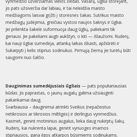
vynmedžio užveržiamas vielos žiedas. Vasarą, ūgliui storėjant,
jis pats užsiveržia dar labiau, ir tai neleidžia maisto
medžiagoms laisvai grįžti į storesnes šakas. Sutrikus maisto
medžiagų judėjimui, greičiau vystosi naujos šaknys ir ūgliai.
Jei prilenkta šakelė suformuoja daug ūglių, paliekami tik
geriausi. Jie pakeliami augti aukštyn, o kiti — išlaužomi. Rudenį,
kai nauji ūgliai sumedėja, atlanką laikas iškasti, apžiūrėti ir
Sukarpyti į kelis stiprius sodinukus. Pirmąją žiemą jie turėtų būti
saugomi nuo šalčio.
Dauginimas sumedėjusiais ūgliais
— pats populiariausias
būdas. Jis paprastas, o jaunų augalų galima užsiauginti
pakankamai daug.
Svarbiausia – dauginimui atrinkti Sveikus (nepažeistus
netikrosios ar tikrosios miltligės) ir derlingus vynmedžius.
Kasmet, genint motininius augalus, lieka daug nukirptų šakų.
Rudenį, kai nukrenta lapai, genint vynuoges imamos
stipriausios, gana ilgos atkarpos būsimiems sodinukams.