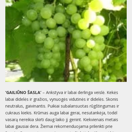
‘GAILIŪNO ŠASLA’
– Ankstyva ir labai derlinga veislė. Kekės
labai didelės ir gražios, vynuogės vidutinės ir didelės. Skonis
neutralus, gaivinantis. Puikiai subalansuotas rūgštingumas ir
cukraus kiekis. Krūmas auga labai gerai, nesutankėja, todėl
vasarą nereikia skirti daug laiko jį genint. Kiekvienais metais
labai gausiai dera. Žiemai rekomenduojama prilenkti prie