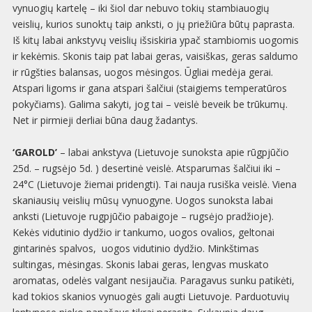
vynuogių kartelę – iki šiol dar nebuvo tokių stambiauogių
veislių, kurios sunoktų taip anksti, o jų priežiūra būtų paprasta.
Iš kitų labai ankstyvų veislių išsiskiria ypač stambiomis uogomis
ir kekėmis. Skonis taip pat labai geras, vaisiškas, geras saldumo
ir rūgšties balansas, uogos mėsingos. Ūgliai medėja gerai.
Atspari ligoms ir gana atspari šalčiui (staigiems temperatūros
pokyčiams). Galima sakyti, jog tai – veislė beveik be trūkumų.
Net ir pirmieji derliai būna daug žadantys.
‘GAROLD’
– labai ankstyva (Lietuvoje sunoksta apie rūgpjūčio
25d. – rugsėjo 5d. ) desertinė veislė. Atsparumas šalčiui iki –
24°C (Lietuvoje žiemai pridengti). Tai nauja rusiška veislė. Viena
skaniausių veislių mūsų vynuogyne. Uogos sunoksta labai
anksti (Lietuvoje rugpjūčio pabaigoje – rugsėjo pradžioje).
Kekės vidutinio dydžio ir tankumo, uogos ovalios, geltonai
gintarinės spalvos, uogos vidutinio dydžio. Minkštimas
sultingas, mėsingas. Skonis labai geras, lengvas muskato
aromatas, odelės valgant nesijaučia. Paragavus sunku patikėti,
kad tokios skanios vynuogės gali augti Lietuvoje. Parduotuvių