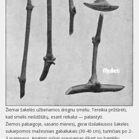
Žiemai šakelės užberiamos drėgnu smėliu. Tereikia prižiūrėti,
kad smėlis neišdžiūtų, esant reikalui — palaistyti.
Žiemos pabaigoje, vasario mėnesį, gerai išsilaikiusios šakelės
sukarpomos mažesniais gabaliukais (30-40 cm), turinčiais po 2-
3 pumpurus. Apatinis pjūvis pjaunamas iškart po bambliu