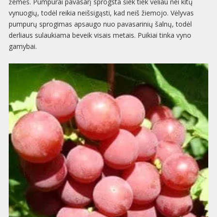
žemės. Pumpurai pavasarį sprogsta šiek tiek vėliau nei kitų
vynuogių, todėl reikia neišsigąsti, kad neiš žiemojo. Vėlyvas
pumpurų sprogimas apsaugo nuo pavasarinių šalnų, todėl
derliaus sulaukiama beveik visais metais. Puikiai tinka vyno
gamybai.