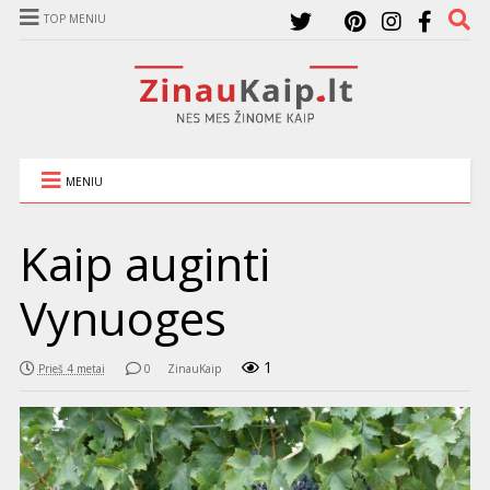
TOP MENIU
MENIU
Kaip auginti
Vynuoges
1
Prieš 4 metai
0
ZinauKaip