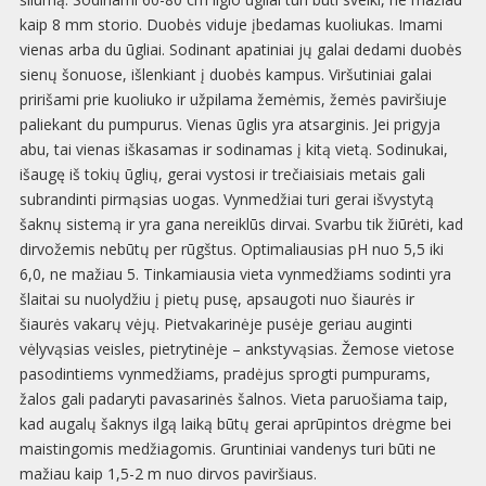
kaip 8 mm storio. Duobės viduje įbedamas kuoliukas. Imami
vienas arba du ūgliai. Sodinant apatiniai jų galai dedami duobės
sienų šonuose, išlenkiant į duobės kampus. Viršutiniai galai
pririšami prie kuoliuko ir užpilama žemėmis, žemės paviršiuje
paliekant du pumpurus. Vienas ūglis yra atsarginis. Jei prigyja
abu, tai vienas iškasamas ir sodinamas į kitą vietą. Sodinukai,
išaugę iš tokių ūglių, gerai vystosi ir trečiaisiais metais gali
subrandinti pirmąsias uogas. Vynmedžiai turi gerai išvystytą
šaknų sistemą ir yra gana nereiklūs dirvai. Svarbu tik žiūrėti, kad
dirvožemis nebūtų per rūgštus. Optimaliausias pH nuo 5,5 iki
6,0, ne mažiau 5. Tinkamiausia vieta vynmedžiams sodinti yra
šlaitai su nuolydžiu į pietų pusę, apsaugoti nuo šiaurės ir
šiaurės vakarų vėjų. Pietvakarinėje pusėje geriau auginti
vėlyvąsias veisles, pietrytinėje – ankstyvąsias. Žemose vietose
pasodintiems vynmedžiams, pradėjus sprogti pumpurams,
žalos gali padaryti pavasarinės šalnos. Vieta paruošiama taip,
kad augalų šaknys ilgą laiką būtų gerai aprūpintos drėgme bei
maistingomis medžiagomis. Gruntiniai vandenys turi būti ne
mažiau kaip 1,5-2 m nuo dirvos paviršiaus.