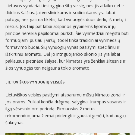
Lietuvos vyndariai tiesiog giria šitą veislę, nes jis atlaiko net ir
didelius šalčius. Jai verslininkams ir sodininkams yra labai
patogu, nes galima tikėtis, kad vynuogės duos derlių iš metų į
metus. Jos taip pat labai atsparios grybinėms ligoms ir jų
principe nereikia papildomai purkšti. Šie vynmedžiai mėgsta būti
formuojami pusiau į viršų, todėl tinka tradiciniai vynmedžių
formavimo būdai. Šių vynuogių vynas pasižymi specifiniu ir
išskirtiniu aromatu. Dėl jo intriguojančio skonio jis yra labai
paklausus pietinėse šalyse, kur klimatas yra ženkliai šiltesnis ir
šios vynuogės ten neįgauna tokio aromato.
LIETUVIŠKOS VYNUOGIŲ VEISLĖS
Lietuviškos veislės pasižymi atsparumu mūsų klimato zonai ir
jos orams. Puikiai kenčia drėgmę, sąlyginai trumpas vasaras ir
ilgą vėsesnio oro periodą. Pirmuosius 2 metus
rekomenduojama žiemai pridengti ir gausiai genėti, kad augtų
šaknynas.