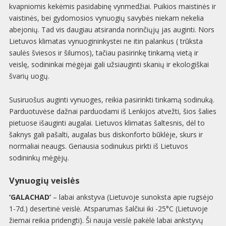
kvapniomis kekėmis pasidabinę vynmedžiai. Puikios maistinės ir
vaistinės, bei gydomosios vynuogių savybės niekam nekelia
abejonių. Tad vis daugiau atsiranda norinčiųjų jas auginti. Nors
Lietuvos klimatas vynuogininkystei ne itin palankus ( trūksta
saulės šviesos ir šilumos), tačiau pasirinkę tinkamą vietą ir
veislę, sodininkai mėgėjai gali užsiauginti skanių ir ekologiškai
švarių uogų.
Susiruošus auginti vynuoges, reikia pasirinkti tinkamą sodinuką.
Parduotuvėse dažnai parduodami iš Lenkijos atvežti, šios šalies
pietuose išauginti augalai. Lietuvos klimatas šaltesnis, dėl to
šaknys gali pašalti, augalas bus diskonforto būklėje, skurs ir
normaliai neaugs. Geriausia sodinukus pirkti iš Lietuvos
sodininkų mėgėjų.
Vynuogių veislės
‘GALACHAD’
– labai ankstyva (Lietuvoje sunoksta apie rugsėjo
1-7d.) desertinė veislė. Atsparumas šalčiui iki -25°C (Lietuvoje
žiemai reikia pridengti). Ši nauja veislė pakėlė labai ankstyvų