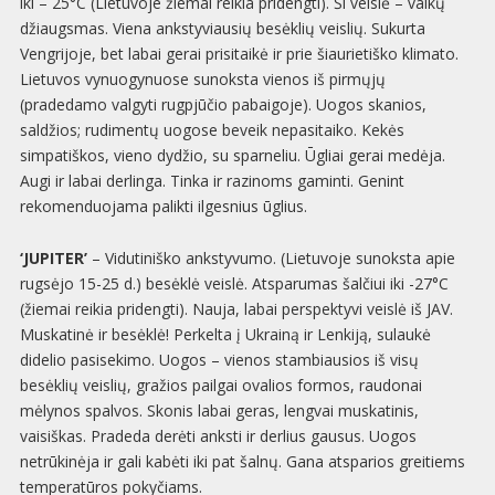
iki – 25°C (Lietuvoje žiemai reikia pridengti). Ši veislė – vaikų
džiaugsmas. Viena ankstyviausių besėklių veislių. Sukurta
Vengrijoje, bet labai gerai prisitaikė ir prie šiaurietiško klimato.
Lietuvos vynuogynuose sunoksta vienos iš pirmųjų
(pradedamo valgyti rugpjūčio pabaigoje). Uogos skanios,
saldžios; rudimentų uogose beveik nepasitaiko. Kekės
simpatiškos, vieno dydžio, su sparneliu. Ūgliai gerai medėja.
Augi ir labai derlinga. Tinka ir razinoms gaminti. Genint
rekomenduojama palikti ilgesnius ūglius.
‘JUPITER’
– Vidutiniško ankstyvumo. (Lietuvoje sunoksta apie
rugsėjo 15-25 d.) besėklė veislė. Atsparumas šalčiui iki -27°C
(žiemai reikia pridengti). Nauja, labai perspektyvi veislė iš JAV.
Muskatinė ir besėklė! Perkelta į Ukrainą ir Lenkiją, sulaukė
didelio pasisekimo. Uogos – vienos stambiausios iš visų
besėklių veislių, gražios pailgai ovalios formos, raudonai
mėlynos spalvos. Skonis labai geras, lengvai muskatinis,
vaisiškas. Pradeda derėti anksti ir derlius gausus. Uogos
netrūkinėja ir gali kabėti iki pat šalnų. Gana atsparios greitiems
temperatūros pokyčiams.