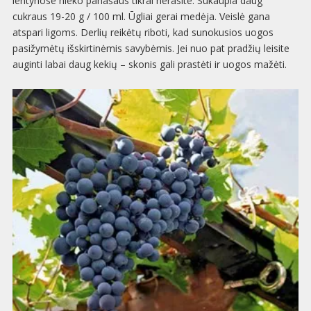
lentynose nieko panašaus tikrai nerasite. Sukaupia daug
cukraus 19-20 g / 100 ml. Ūgliai gerai medėja. Veislė gana
atspari ligoms. Derlių reikėtų riboti, kad sunokusios uogos
pasižymėtų išskirtinėmis savybėmis. Jei nuo pat pradžių leisite
auginti labai daug kekių – skonis gali prastėti ir uogos mažėti.