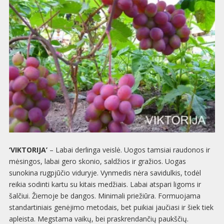
‘VIKTORIJA’
– Labai derlinga veislė. Uogos tamsiai raudonos ir
mėsingos, labai gero skonio, saldžios ir gražios. Uogas
sunokina rugpjūčio viduryje. Vynmedis nėra savidulkis, todėl
reikia sodinti kartu su kitais medžiais. Labai atspari ligoms ir
šalčiui. Žiemoje be dangos. Minimali priežiūra. Formuojama
standartiniais genėjimo metodais, bet puikiai jaučiasi ir šiek tiek
apleista. Megstama vaikų, bei praskrendančių paukščių.