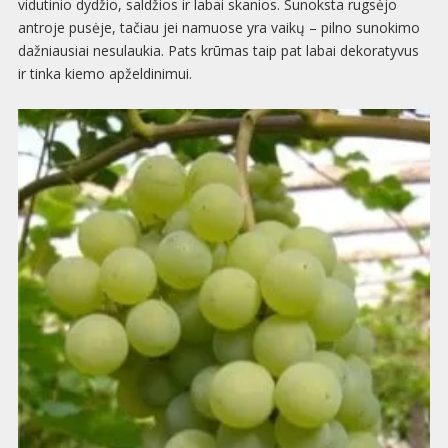
vidutinio dydžio, saldžios ir labai skanios. Sunoksta rugsėjo
antroje pusėje, tačiau jei namuose yra vaikų – pilno sunokimo
dažniausiai nesulaukia. Pats krūmas taip pat labai dekoratyvus
ir tinka kiemo apželdinimui.