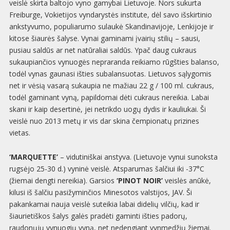
veislė skirta baltojo vyno gamybai Lietuvoje. Nors sukurta
Freiburge, Vokietijos vyndarystės institute, dėl savo išskirtinio
ankstyvumo, populiarumo sulaukė Skandinavijoje, Lenkijoje ir
kitose šiaurės šalyse. Vynai gaminami įvairių stilių – sausi,
pusiau saldūs ar net natūraliai saldūs. Ypač daug cukraus
sukaupiančios vynuogės nepraranda reikiamo rūgšties balanso,
todėl vynas gaunasi išties subalansuotas. Lietuvos sąlygomis
net ir vėsią vasarą sukaupia ne mažiau 22 g / 100 ml. cukraus,
todėl gaminant vyną, papildomai dėti cukraus nereikia. Labai
skani ir kaip desertinė, jei netrikdo uogų dydis ir kauliukai. Ši
veislė nuo 2013 metų ir vis dar skina čempionatų prizines
vietas.
‘MARQUETTE’
– vidutiniškai anstyva. (Lietuvoje vynui sunoksta
rugsėjo 25-30 d.) vyninė veislė. Atsparumas šalčiui iki -37°C
(žiemai dengti nereikia). Garsios
‘PINOT NOIR’
veislės anūkė,
kilusi iš šalčiu pasižyminčios Minesotos valstijos, JAV. Ši
pakankamai nauja veislė suteikia labai didelių vilčių, kad ir
šiaurietiškos šalys galės pradėti gaminti išties padorų,
raudonųjų vynuogių vyną, net nedengiant vynmedžių žiemai.