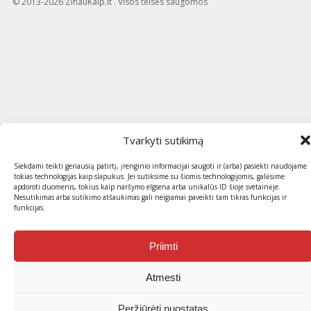
© 2013-2026 ZinauKaip.lt . Visos teisės saugomos
Tvarkyti sutikimą
Siekdami teikti geriausią patirtį, įrenginio informacijai saugoti ir (arba) pasiekti naudojame
tokias technologijas kaip slapukus. Jei sutiksime su šiomis technologijomis, galėsime
apdoroti duomenis, tokius kaip naršymo elgsena arba unikalūs ID šioje svetainėje.
Nesutikimas arba sutikimo atšaukimas gali neigiamai paveikti tam tikras funkcijas ir
funkcijas.
Priimti
Atmesti
Peržiūrėti nuostatas