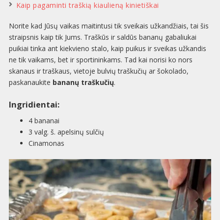
Kaip pagaminti traškią kiaulieną kinietiškai
Norite kad Jūsų vaikas maitintusi tik sveikais užkandžiais, tai šis
straipsnis kaip tik Jums. Traškūs ir saldūs bananų gabaliukai
puikiai tinka ant kiekvieno stalo, kaip puikus ir sveikas užkandis
ne tik vaikams, bet ir sportininkams. Tad kai norisi ko nors
skanaus ir traškaus, vietoje bulvių traškučių ar šokolado,
paskanaukite
bananų traškučių
.
Ingridientai:
4 bananai
3 valg. š. apelsinų sulčių
Cinamonas