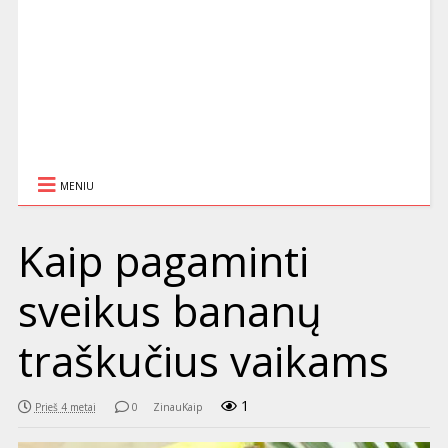
MENIU
Kaip pagaminti
sveikus bananų
traškučius vaikams
1
Prieš 4 metai
0
ZinauKaip