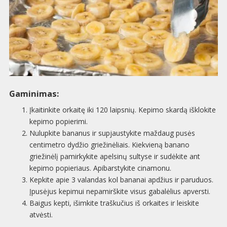
Gaminimas:
Įkaitinkite orkaitę iki 120 laipsnių. Kepimo skardą išklokite
kepimo popierimi.
Nulupkite bananus ir supjaustykite maždaug pusės
centimetro dydžio griežinėliais. Kiekvieną banano
griežinėlį pamirkykite apelsinų sultyse ir sudėkite ant
kepimo popieriaus. Apibarstykite cinamonu.
Kepkite apie 3 valandas kol bananai apdžius ir paruduos.
Įpusėjus kepimui nepamirškite visus gabalėlius apversti.
Baigus kepti, išimkite traškučius iš orkaites ir leiskite
atvėsti.