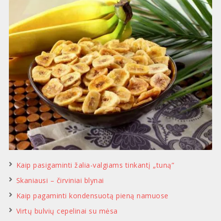
Kaip pasigaminti žalia-valgiams tinkantį „tuną”
Skaniausi – čirviniai blynai
Kaip pagaminti kondensuotą pieną namuose
Virtų bulvių cepelinai su mėsa