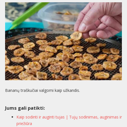
Bananų traškučiai valgomi kaip užkandis.
Jums gali patikti:
Kaip sodinti ir auginti tujas | Tujų sodinimas, auginimas ir
priežiūra