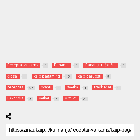
Receptai vaikams
Bananas
Bananų traškučiai
4
1
1
čipsai
kaip pagaminti
kaip paruosti
1
12
5
receptas
skanu
sveika
traškučiai
52
2
1
1
užkandis
vaikai
virtuvė
3
7
21