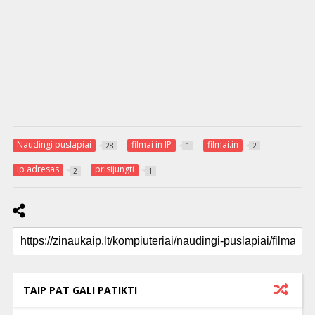
Naudingi puslapiai
filmai in IP
filmai.in
28
1
2
Ip adresas
prisijungti
2
1
TAIP PAT GALI PATIKTI