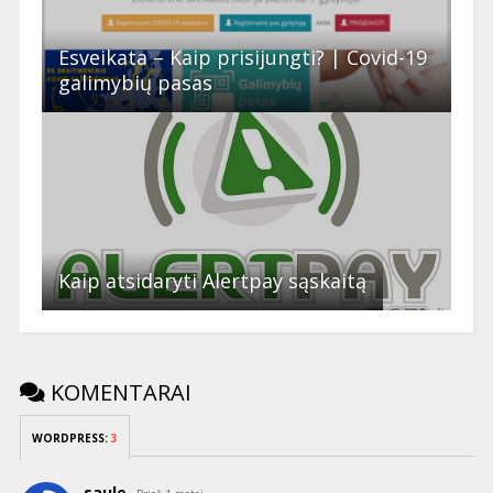
Esveikata – Kaip prisijungti? | Covid-19
galimybių pasas
Kaip atsidaryti Alertpay sąskaitą
KOMENTARAI
WORDPRESS:
3
saule