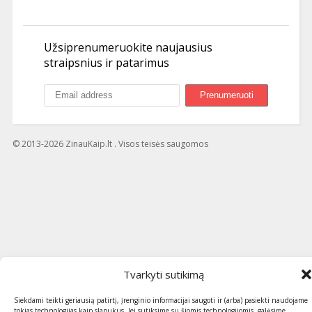
Užsiprenumeruokite naujausius
straipsnius ir patarimus
© 2013-2026 ZinauKaip.lt . Visos teisės saugomos
Tvarkyti sutikimą
Siekdami teikti geriausią patirtį, įrenginio informacijai saugoti ir (arba) pasiekti naudojame
tokias technologijas kaip slapukus. Jei sutiksime su šiomis technologijomis, galėsime