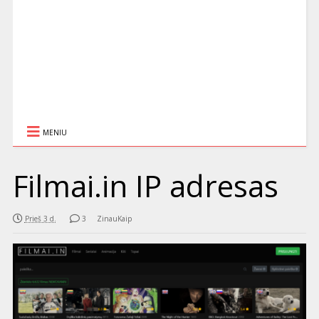
MENIU
Filmai.in IP adresas
Prieš 3 d.
3
ZinauKaip