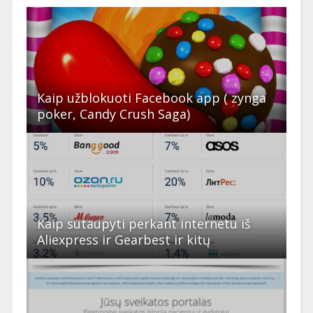
Kaip užblokuoti Facebook app ( zynga
poker, Candy Crush Saga)
Kaip sutaupyti perkant internetu iš
Aliexpress ir Gearbest ir kitų