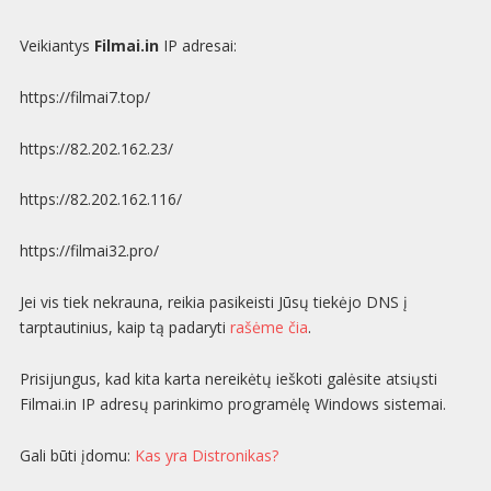
Veikiantys
Filmai.in
IP adresai:
https://filmai7.top/
https://82.202.162.23/
https://
82.202.162.116
/
https://filmai32.pro/
Jei vis tiek nekrauna, reikia pasikeisti Jūsų tiekėjo DNS į
tarptautinius, kaip tą padaryti
rašėme čia
.
Prisijungus, kad kita karta nereikėtų ieškoti galėsite atsiųsti
Filmai.in IP adresų parinkimo programėlę Windows sistemai.
Gali būti įdomu:
Kas yra Distronikas?