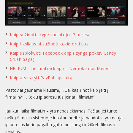
Kaip sužinoti skype vartotojo IP adresą
Kaip tiksliausiai sužinoti kokie orai bus
Kaip užblokuoti Facebook app ( zynga poker, Candy
Crush Saga)
HELIUM – heliumtrack.app – Nemokamas Mineris
Kaip atsidaryti PayPal sąskaitą
Pastoviai gauname klausimų: „Gal kas žinot kaip įeiti į
filmai.in?” „Kokiu ip adresu Jūs įeinat i filmai.in”
Jau kurį laiką filmai.in – yra nepasiekiamas. Tačiau jei turite
taškų filmai.in sistemoje ir toliau norite ja naudotis yra naujas
ip adresas kurio pagalba galite prisijungti ir žiūrėti filmus ir
serialus.