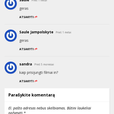
Prieš 1 metai
geras
ATSAKYTI
Saule Jampolskyte
Prieš 1 metai
geras
ATSAKYTI
sandra
Prieš 5 mėnesiai
kaip prisijungti filmai in?
ATSAKYTI
Parašykite komentarą
El. pašto adresas nebus skelbiamas.
Būtini laukeliai
pažymėti
*