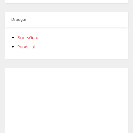
Draugai
BootsGuru
Puodeliai