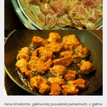
Gerai išmai­šome, galima kokį pus­va­landį pama­ri­nuoti, o galima