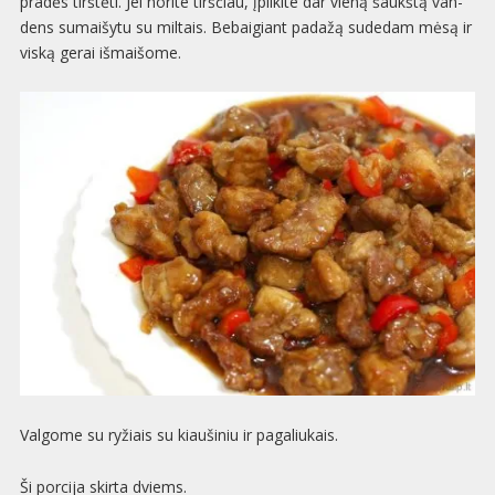
pra­dės tirš­tėti. Jei norite tirš­čiau, įpil­kite dar vieną šaukštą van­
dens sumai­šytu su mil­tais. Bebai­giant padažą sude­dam mėsą ir
viską gerai išmaišome.
Val­gome su ryžiais su kiau­ši­niu ir paga­liu­kais.
Ši por­cija skirta dviems.