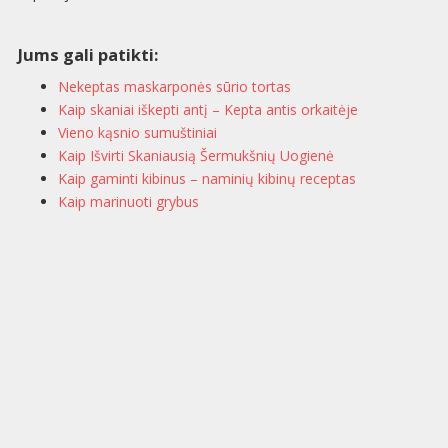
Jums gali patikti:
Nekeptas maskarponės sūrio tortas
Kaip skaniai iškepti antį – Kepta antis orkaitėje
Vieno kąsnio sumuštiniai
Kaip Išvirti Skaniausią Šermukšnių Uogienė
Kaip gaminti kibinus – naminių kibinų receptas
Kaip marinuoti grybus