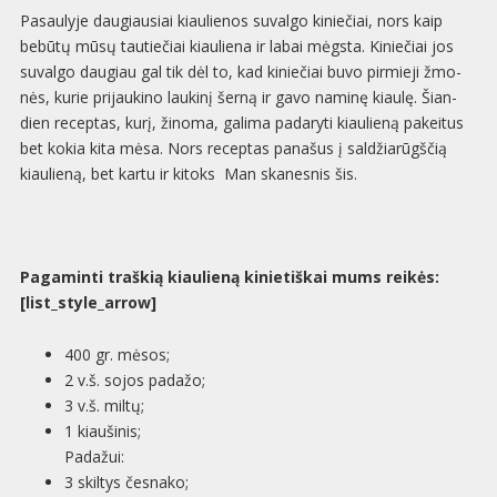
Pasaulyje dau­giau­siai kiau­lie­nos suvalgo kinie­čiai, nors kaip
bebūtų mūsų tautiečiai kiauliena ir labai mėgsta. Kiniečiai jos
suvalgo daugiau gal tik dėl to, kad kinie­čiai buvo pir­mieji žmo­
nės, kurie pri­jau­kino lau­kinį šerną ir gavo naminę kiaulę. Šian­
dien recep­tas, kurį, žinoma, galima pada­ryti kiau­lieną pakei­tus
bet kokia kita mėsa. Nors recep­tas pana­šus į sal­dži­a­rūgš­čią
kiau­lieną, bet kartu ir kitoks Man ska­nes­nis šis.
Pagaminti traškią kiaulieną kinietiškai mums reikės:
[list_style_arrow]
400 gr. mėsos;
2 v.š. sojos padažo;
3 v.š. miltų;
1 kiau­ši­nis;
Padažui:
3 skil­tys česnako;