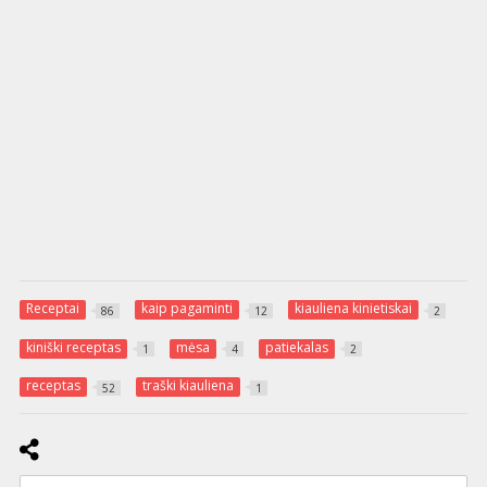
Receptai
kaip pagaminti
kiauliena kinietiskai
86
12
2
kiniški receptas
mėsa
patiekalas
1
4
2
receptas
traški kiauliena
52
1