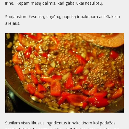
ir ne. Kepam mėsą dali­mis, kad gaba­liu­kai nesuliptų.
Supjaus­tom čes­naką, sogūną, papriką ir pake­pam ant šla­ke­lio
aliejaus.
Supi­lam visus liku­sius ingri­di­en­tus ir pakai­ti­nam kol pada­žas