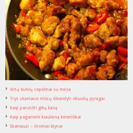
Virtų bulvių cepelinai su mėsa
Trys skaniausi mūsų išbandyti obuolių pyragai
Kaip paruošti gilių kavą
Kaip pagaminti kiaulieną kinietiškai
Skaniausi – čirviniai blynai