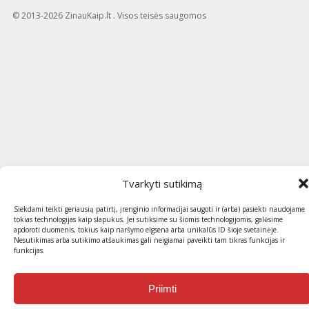
© 2013-2026 ZinauKaip.lt . Visos teisės saugomos
Tvarkyti sutikimą
Siekdami teikti geriausią patirtį, įrenginio informacijai saugoti ir (arba) pasiekti naudojame
tokias technologijas kaip slapukus. Jei sutiksime su šiomis technologijomis, galėsime
apdoroti duomenis, tokius kaip naršymo elgsena arba unikalūs ID šioje svetainėje.
Nesutikimas arba sutikimo atšaukimas gali neigiamai paveikti tam tikras funkcijas ir
funkcijas.
Priimti