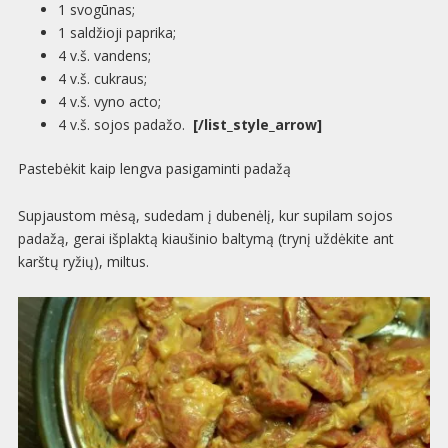
1 svo­gū­nas;
1 sal­džioji paprika;
4 v.š. vandens;
4 v.š. cukraus;
4 v.š. vyno acto;
4 v.š. sojos padažo.
[/list_style_arrow]
Paste­bė­kit kaip lengva pasi­ga­minti padažą
Supjaus­tom mėsą, sude­dam į dube­nėlį, kur supi­lam sojos
padažą, gerai išplaktą kiau­ši­nio bal­tymą (trynį uždė­kite ant
karštų ryžių), miltus.