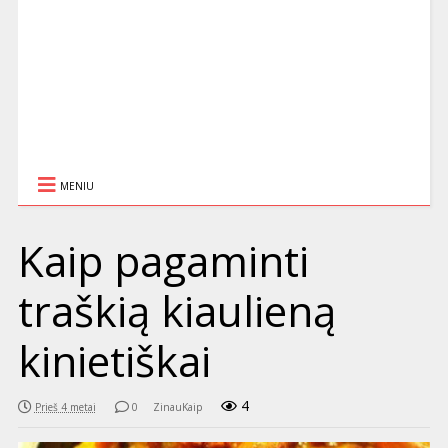
MENIU
Kaip pagaminti
traškią kiaulieną
kinietiškai
4
Prieš 4 metai
0
ZinauKaip