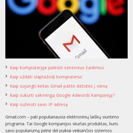
Kaip kompiuteryje paleisti senesnius žaidimus
Kaip uždėti slaptažodį kompiuteriui
Kaip sujungti kelias Gmail pašto dėžutes į vieną
Kaip sukurti sėkmingą Google Adwords kampaniją?
Kaip sužinoti savo IP adresą
Gmail.com – pati populiariausia elektroninių laiškų siuntimo
programa. Tai Google kompanijos skurtas produktas, kuris
savo populiarumą pelnė dėl puikiai veikiančios sistemos