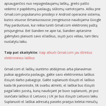
apsaugančios nuo nepageidaujamų laiškų, greito pašto
veikimo ir papildomų paslaugų siūlomų vartotojams. Aišku prie
Gmail.com populiarumo prisidėjo ir Android operacinė sistema,
kurios visuose išmaniuosiuose įrenginiuose naudojama Google
Play parduotuvė, kur reikia turėti Gmail.com elektroninį paštą
prisijungimui. Bet šiandien ne apie tai, šiandien aptarsime
galimybes planuoti savo el.laiškus, siųsti juos vėliau, tam tikru
nustatytu laiku.
Taip pat skaitykite:
Kaip atkurti Gmail.com jau ištrintus
elektroninius laiškus
Gmail.com el. laiškų siuntimo atidėjimas arba planavimas
puikiai apgalvota paslauga, galite savo elektroninius laiškus
išsiųsti darbo pabaigoje. Galite suplanuoti išsiųsti el. laiškus
kada tik panorėsite, tik svarbu atminti, el. laiškai bus išsiųsti
pagal laiko juostą, kurią naudojant jie buvo suplanuoti, jei pvz
siunčiate laiškus iš Lietuvos į UK jie bus išsiųsti Lietuvos laiku.
Suplanuoti el. laiškai adresatą pasieks praėjus keletai minučių