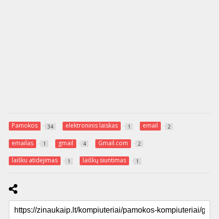
Pamokos
elektroninis laiskas
email
34
1
2
emailas
gmail
Gmail.com
1
4
2
laišku atidėjimas
laiškų siuntimas
1
1