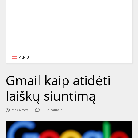
MENIU
Gmail kaip atidėti
laiškų siuntimą
Prieš 4 metai
0
ZinauKaip