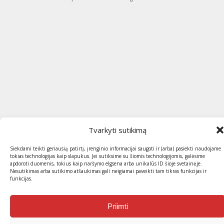
Tvarkyti sutikimą
Siekdami teikti geriausią patirtį, įrenginio informacijai saugoti ir (arba) pasiekti naudojame
tokias technologijas kaip slapukus. Jei sutiksime su šiomis technologijomis, galėsime
apdoroti duomenis, tokius kaip naršymo elgsena arba unikalūs ID šioje svetainėje.
Nesutikimas arba sutikimo atšaukimas gali neigiamai paveikti tam tikras funkcijas ir
funkcijas.
Priimti