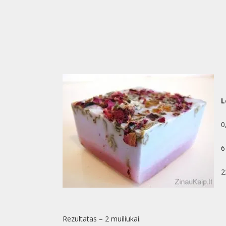
L
0
6
2
Rezultatas – 2 muiliukai.