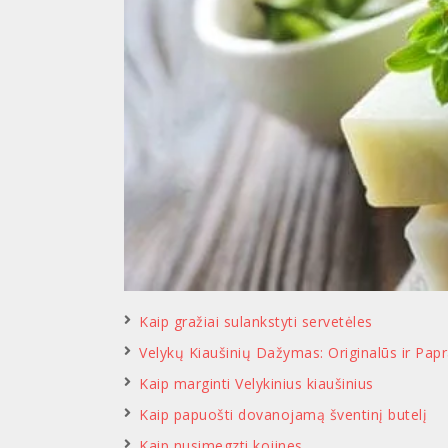
Kaip gražiai sulankstyti servetėles
Velykų Kiaušinių Dažymas: Originalūs ir Pap
Kaip marginti Velykinius kiaušinius
Kaip papuošti dovanojamą šventinį butelį
Kaip nusimegzti kojines