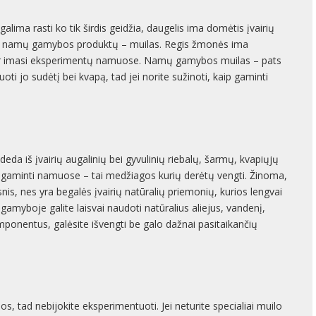
galima rasti ko tik širdis geidžia, daugelis ima domėtis įvairių
ų namų gamybos produktų – muilas. Regis žmonės ima
 ir imasi eksperimentų namuose. Namų gamybos muilas – pats
oti jo sudėtį bei kvapą, tad jei norite sužinoti, kaip gaminti
deda iš įvairių augalinių bei gyvulinių riebalų, šarmų, kvapiųjų
ą gaminti namuose – tai medžiagos kurių derėtų vengti. Žinoma,
nis, nes yra begalės įvairių natūralių priemonių, kurios lengvai
myboje galite laisvai naudoti natūralius aliejus, vandenį,
mponentus, galėsite išvengti be galo dažnai pasitaikančių
mos, tad nebijokite eksperimentuoti. Jei neturite specialiai muilo