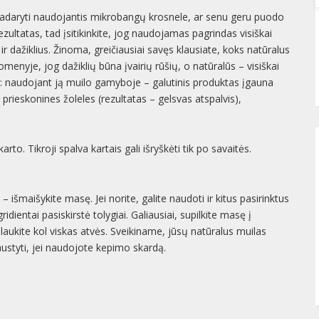
a padaryti naudojantis mikrobangų krosnele, ar senu geru puodo
ultatas, tad įsitikinkite, jog naudojamas pagrindas visiškai
 ir dažiklius. Žinoma, greičiausiai savęs klausiate, koks natūralus
enyje, jog dažiklių būna įvairių rūšių, o natūralūs – visiškai
ę: naudojant ją muilo gamyboje – galutinis produktas įgauna
 prieskonines žoleles (rezultatas – gelsvas atspalvis),
rto. Tikroji spalva kartais gali išryškėti tik po savaitės.
s – išmaišykite masę. Jei norite, galite naudoti ir kitus pasirinktus
gridientai pasiskirstė tolygiai. Galiausiai, supilkite masę į
 laukite kol viskas atvės. Sveikiname, jūsų natūralus muilas
jaustyti, jei naudojote kepimo skardą.