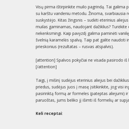
Visų pirma ištirpinkite muilo pagrindą. Tai galim
su karštu vandeniu metodu. Žinoma, svarbiausia rez
suskystėjo. Kitas žingsnis – sudėti eterinius aliejus
muilas gaminamas, naudojant dažiklius? Turėkite om
nekenksmingi. Kaip pavyzdį galima paminėti vanil
švelnią karamelės spalvą. Taip pat galite naudoti ir
prieskonius (rezultatas – rusvas atspalvis).
[attention] Spalvos pokyčiai ne visada pasirodo iš ka
[/attention]
Taigi, į mišinį sudėjus eterinius aliejus bei dažikliu
priedus, sudėjus juos į masę įsitikinkite, jog visi in
pasirinktą formą ar formeles (pateptas aliejumi) ir
paruoštas, jums beliko jį išimti iš formelių ar sup
Keli receptai
: