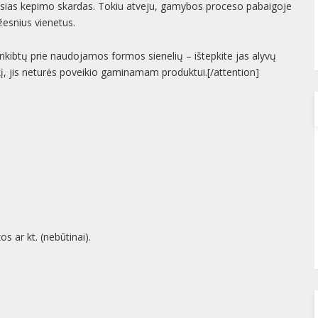
ausias kepimo skardas. Tokiu atveju, gamybos proceso pabaigoje
žesnius vienetus.
prikibtų prie naudojamos formos sienelių – ištepkite jas alyvų
iekį, jis neturės poveikio gaminamam produktui.[/attention]
s ar kt. (nebūtinai).