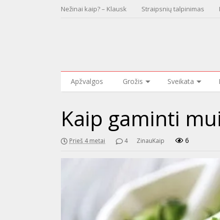
Nežinai kaip? – Klausk
Straipsnių talpinimas
Apžvalgos
Grožis
Sveikata
Kaip gaminti mui
6
Prieš 4 metai
4
ZinauKaip