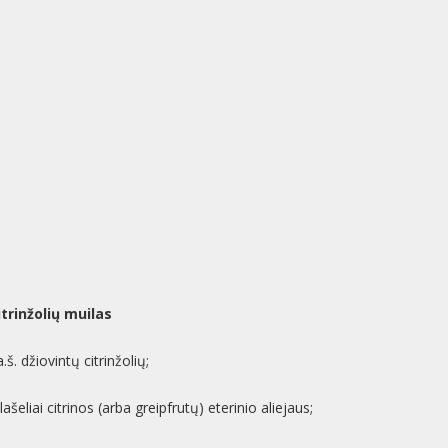
itrinžolių muilas
.š. džiovintų citrinžolių;
lašeliai citrinos (arba greipfrutų) eterinio aliejaus;