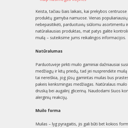
Keista, tačiau šiais laikais, kai prekybos centruose 
produktų gamyba namuose. Vienas populiariausi
nebepasitikėti, parduotuvių siūlomu asortimentu
natūraliausias produktas, mat patys galite kontroliu
muilą – suteiksime jums reikalingos informacijos.
Natūralumas
Parduotuvėje pirkti muilo gaminiai dažniausiai susi
medžiagų ir kitų priedų, tad jei nusprendėte muil
tai nereiškia, jog jūsų gamintas muilas bus prastes
pakeis kenksmingas medžiagas. Natūralaus muilo ga
druską bei augalinį gliceriną. Naudodami šiuos ko
alerginių reakcijų.
Muilo forma
Muilas – lyg pyragaitis, jis gali būti bet kokios for