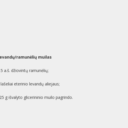
evandų/ramunėlių muilas
,5 a.š. džiovintų ramunėlių;
 lašeliai eterinio levandų aliejaus;
25 g išvalyto glicerininio muilo pagrindo.