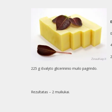
0
4
2
225 g išvalyto glicerininio muilo pagrindo.
Rezultatas – 2 muiliukai.