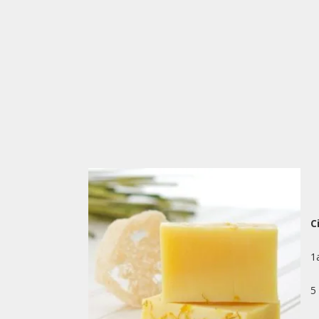
C
1a
5 