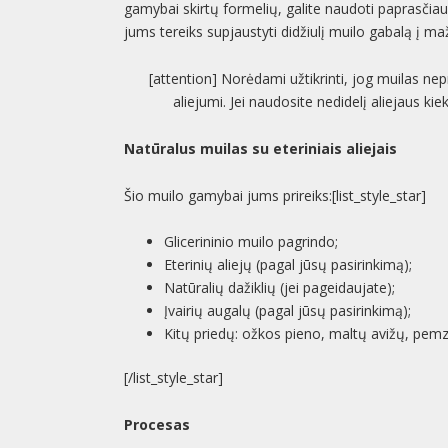
gamybai skirtų formelių, galite naudoti paprasči
jums tereiks supjaustyti didžiulį muilo gabalą į ma
[attention] Norėdami užtikrinti, jog muilas ne
aliejumi. Jei naudosite nedidelį aliejaus k
Natūralus muilas su eteriniais aliejais
Šio muilo gamybai jums prireiks:[list_style_star]
Glicerininio muilo pagrindo;
Eterinių aliejų (pagal jūsų pasirinkimą);
Natūralių dažiklių (jei pageidaujate);
Įvairių augalų (pagal jūsų pasirinkimą);
Kitų priedų: ožkos pieno, maltų avižų, pemzo
[/list_style_star]
Procesas