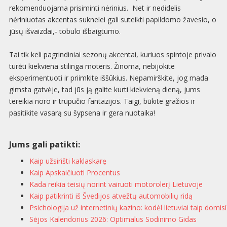
rekomenduojama prisiminti nėrinius. Net ir nedidelis
nėriniuotas akcentas suknelei gali suteikti papildomo žavesio, o
jūsų išvaizdai,- tobulo išbaigtumo.
Tai tik keli pagrindiniai sezonų akcentai, kuriuos spintoje privalo
turėti kiekviena stilinga moteris. Žinoma, nebijokite
eksperimentuoti ir priimkite iššūkius. Nepamirškite, jog mada
gimsta gatvėje, tad jūs ją galite kurti kiekvieną dieną, jums
tereikia noro ir trupučio fantazijos. Taigi, būkite gražios ir
pasitikite vasarą su šypsena ir gera nuotaika!
Jums gali patikti:
Kaip užsirišti kaklaskarę
Kaip Apskaičiuoti Procentus
Kada reikia teisių norint vairuoti motorolerį Lietuvoje
Kaip patikrinti iš Švedijos atvežtų automobilių ridą
Psichologija už internetinių kazino: kodėl lietuviai taip domisi
Sėjos Kalendorius 2026: Optimalus Sodinimo Gidas