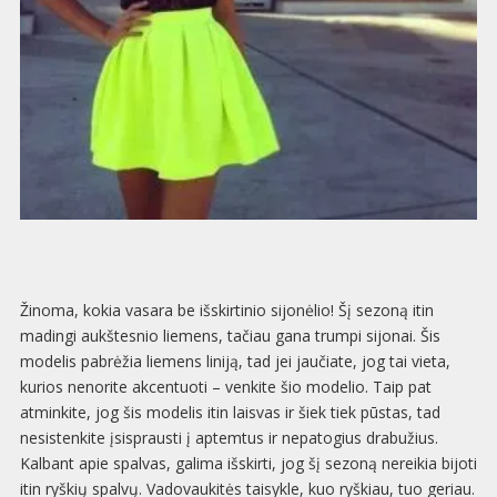
Žinoma, kokia vasara be išskirtinio sijonėlio! Šį sezoną itin
madingi aukštesnio liemens, tačiau gana trumpi sijonai. Šis
modelis pabrėžia liemens liniją, tad jei jaučiate, jog tai vieta,
kurios nenorite akcentuoti – venkite šio modelio. Taip pat
atminkite, jog šis modelis itin laisvas ir šiek tiek pūstas, tad
nesistenkite įsisprausti į aptemtus ir nepatogius drabužius.
Kalbant apie spalvas, galima išskirti, jog šį sezoną nereikia bijoti
itin ryškių spalvų. Vadovaukitės taisykle, kuo ryškiau, tuo geriau.