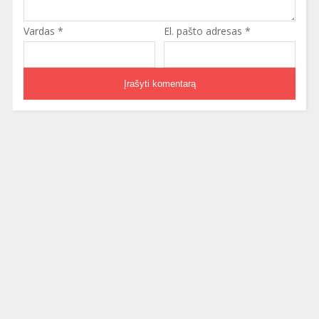
Vardas
*
El. pašto adresas
*