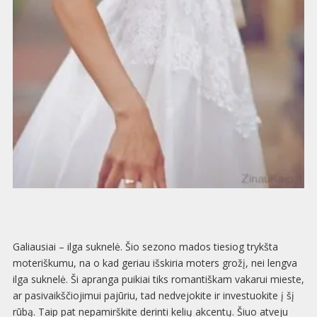
Galiausiai – ilga suknelė. Šio sezono mados tiesiog trykšta
moteriškumu, na o kad geriau išskiria moters grožį, nei lengva
ilga suknelė. Ši apranga puikiai tiks romantiškam vakarui mieste,
ar pasivaikščiojimui pajūriu, tad nedvejokite ir investuokite į šį
rūbą. Taip pat nepamirškite derinti kelių akcentų. Šiuo atveju