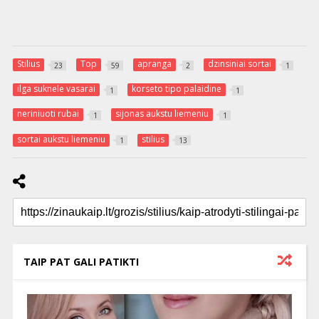
Stilius
Top
apranga
dzinsiniai sortai
23
59
2
1
ilga suknele vasarai
korseto tipo palaidine
1
1
neriniuoti rubai
sijonas aukstu liemeniu
1
1
sortai aukstu liemeniu
stilius
1
13
TAIP PAT GALI PATIKTI