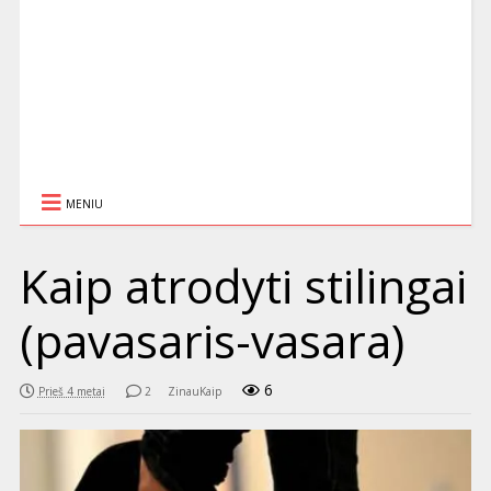
MENIU
Kaip atrodyti stilingai
(pavasaris-vasara)
6
Prieš 4 metai
2
ZinauKaip