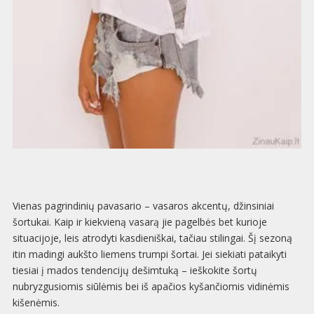
Vienas pagrindinių pavasario – vasaros akcentų, džinsiniai
šortukai. Kaip ir kiekvieną vasarą jie pagelbės bet kurioje
situacijoje, leis atrodyti kasdieniškai, tačiau stilingai. Šį sezoną
itin madingi aukšto liemens trumpi šortai. Jei siekiati pataikyti
tiesiai į mados tendencijų dešimtuką – ieškokite šortų
nubryzgusiomis siūlėmis bei iš apačios kyšančiomis vidinėmis
kišenėmis.