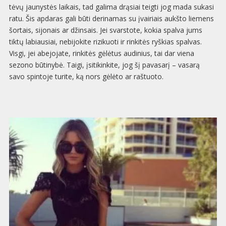
tėvų jaunystės laikais, tad galima drąsiai teigti jog mada sukasi
ratu. Šis apdaras gali būti derinamas su įvairiais aukšto liemens
šortais, sijonais ar džinsais. Jei svarstote, kokia spalva jums
tiktų labiausiai, nebijokite rizikuoti ir rinkitės ryškias spalvas.
Visgi, jei abejojate, rinkitės gėlėtus audinius, tai dar viena
sezono būtinybė. Taigi, įsitikinkite, jog šį pavasarį – vasarą
savo spintoje turite, ką nors gėlėto ar raštuoto.