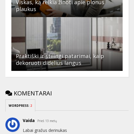
Viskas, ką reikia žinoti apie plonus
plaukus
Praktiški ir stilingi patarimai, kaip
dekoruoti didelius langus
KOMENTARAI
WORDPRESS:
2
Vaida
Prieš 13 metų
Labai gražus derinukas