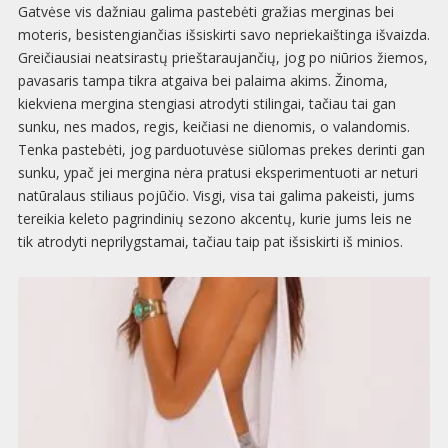
Gatvėse vis dažniau galima pastebėti gražias merginas bei
moteris, besistengiančias išsiskirti savo nepriekaištinga išvaizda.
Greičiausiai neatsirastų prieštaraujančių, jog po niūrios žiemos,
pavasaris tampa tikra atgaiva bei palaima akims. Žinoma,
kiekviena mergina stengiasi atrodyti stilingai, tačiau tai gan
sunku, nes mados, regis, keičiasi ne dienomis, o valandomis.
Tenka pastebėti, jog parduotuvėse siūlomas prekes derinti gan
sunku, ypač jei mergina nėra pratusi eksperimentuoti ar neturi
natūralaus stiliaus pojūčio. Visgi, visa tai galima pakeisti, jums
tereikia keleto pagrindinių sezono akcentų, kurie jums leis ne
tik atrodyti neprilygstamai, tačiau taip pat išsiskirti iš minios.