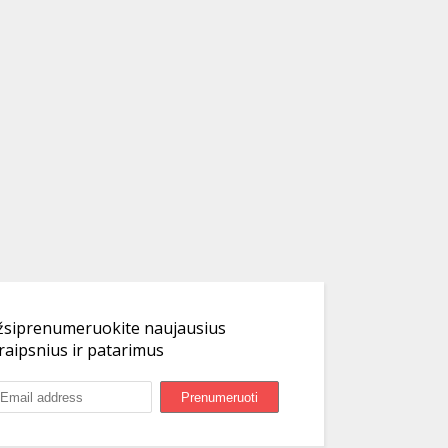
žsiprenumeruokite naujausius
raipsnius ir patarimus