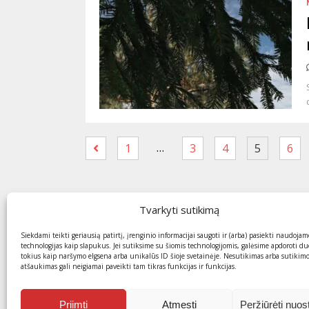
…
1
3
4
5
6
Tvarkyti sutikimą
Siekdami teikti geriausią patirtį, įrenginio informacijai saugoti ir (arba) pasiekti naudojam
technologijas kaip slapukus. Jei sutiksime su šiomis technologijomis, galėsime apdoroti d
tokius kaip naršymo elgsena arba unikalūs ID šioje svetainėje. Nesutikimas arba sutikim
atšaukimas gali neigiamai paveikti tam tikras funkcijas ir funkcijas.
Priimti
Atmesti
Peržiūrėti nuos