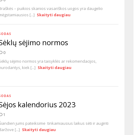
Braškės – puikios skanios vasariškos uogos yra daugelio
mėgstamiausios [...]
Skaityti daugiau
SODAS
Sėklų sėjimo normos
0
Sėklų sėjimo normos yra taisyklės ar rekomendacijos,
nurodantys, kiek [...]
Skaityti daugiau
SODAS
Sėjos kalendorius 2023
1
Šiandien jums pateiksime tinkamiausius laikus sėti ir auginti
daržove [...]
Skaityti daugiau