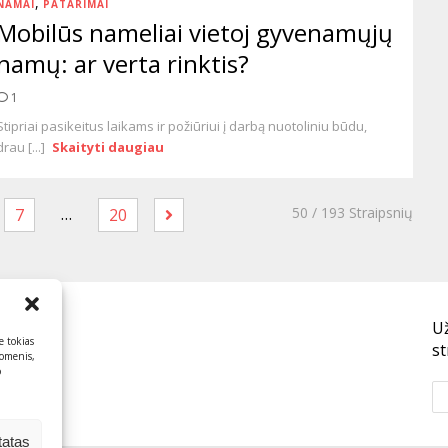
,
NAMAI
PATARIMAI
Mobilūs nameliai vietoj gyvenamųjų
namų: ar verta rinktis?
1
Stipriai pasikeitus laikams ir požiūriui į darbą nuotoliniu būdu,
drau [...]
Skaityti daugiau
…
50
/ 193 Straipsnių
7
20
U
e tokias
st
uomenis,
o
tatas