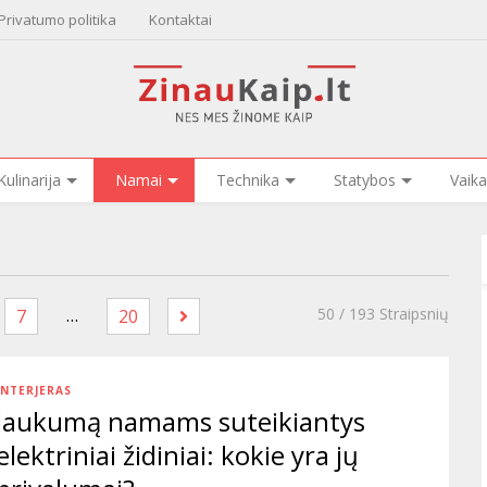
Privatumo politika
Kontaktai
Kulinarija
Namai
Technika
Statybos
Vaika
…
50
/ 193 Straipsnių
7
20
INTERJERAS
Jaukumą namams suteikiantys
elektriniai židiniai: kokie yra jų