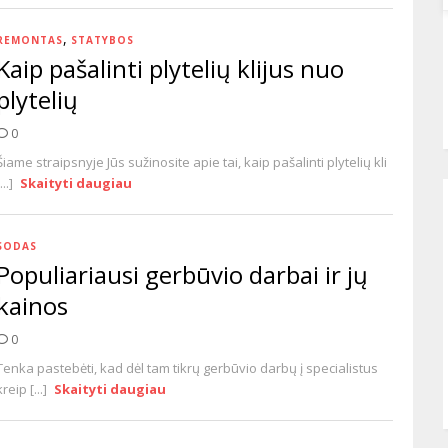
,
REMONTAS
STATYBOS
Kaip pašalinti plytelių klijus nuo
plytelių
0
Šiame straipsnyje Jūs sužinosite apie tai, kaip pašalinti plytelių kli
...]
Skaityti daugiau
SODAS
Populiariausi gerbūvio darbai ir jų
kainos
0
Tenka pastebėti, kad dėl tam tikrų gerbūvio darbų į specialistus
kreip [...]
Skaityti daugiau