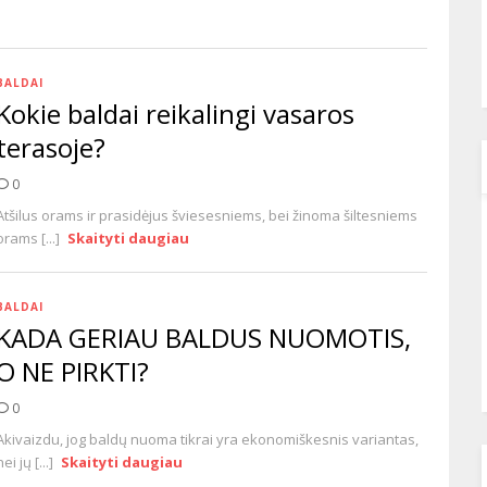
BALDAI
Kokie baldai reikalingi vasaros
terasoje?
0
Atšilus orams ir prasidėjus šviesesniems, bei žinoma šiltesniems
orams [...]
Skaityti daugiau
BALDAI
KADA GERIAU BALDUS NUOMOTIS,
O NE PIRKTI?
0
Akivaizdu, jog baldų nuoma tikrai yra ekonomiškesnis variantas,
nei jų [...]
Skaityti daugiau