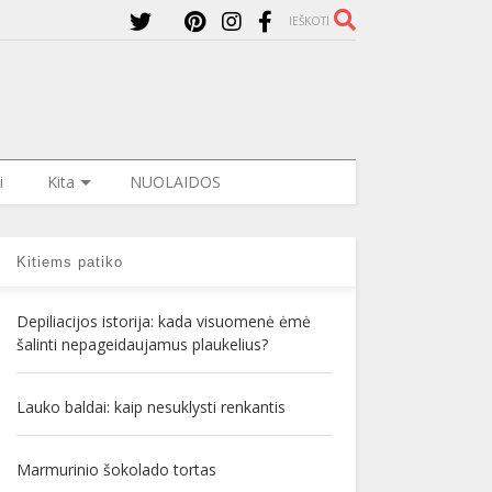
IEŠKOTI
i
Kita
NUOLAIDOS
Kitiems patiko
Depiliacijos istorija: kada visuomenė ėmė
šalinti nepageidaujamus plaukelius?
Lauko baldai: kaip nesuklysti renkantis
Marmurinio šokolado tortas