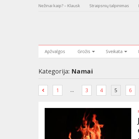
Nežinai kaip? – Klausk
Straipsnių talpinimas
Apžvalgos
Grožis
Sveikata
Kategorija:
Namai
…
1
3
4
5
6