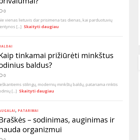
privalumai?
0
Ne vienas lietuvis dar prisimena tas dienas, kai parduotuvių
lentynos [...]
Skaityti daugiau
BALDAI
Kaip tinkamai prižiūrėti minkštus
odinius baldus?
0
Ieškantiems stilingų, modernių minkštų baldų, patariama rinktis
odinių [...]
Skaityti daugiau
,
AUGALAI
PATARIMAI
Braškės – sodinimas, auginimas ir
nauda organizmui
0