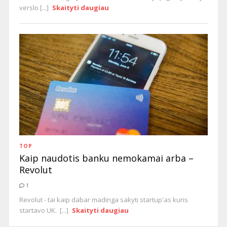
verslo [...]
Skaityti daugiau
TOP
Kaip naudotis banku nemokamai arba –
Revolut
1
Revolut - tai kaip dabar madinga sakyti startup'as kuris
startavo UK. [...]
Skaityti daugiau