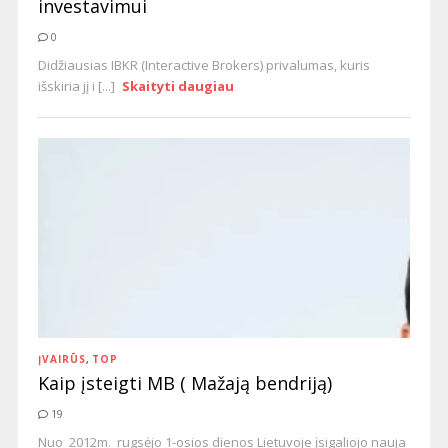
investavimui
0
Didžiausias IBKR (Interactive Brokers) privalumas, kuris
išskiria jį i [...]
Skaityti daugiau
ĮVAIRŪS
,
TOP
Kaip įsteigti MB ( Mažają bendriją)
19
Nuo 2012m. rugsėjo 1-osios dienos Lietuvoje įsigaliojo nauja