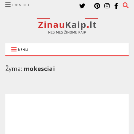
TOP MENIU
MENIU
Žyma:
mokesciai